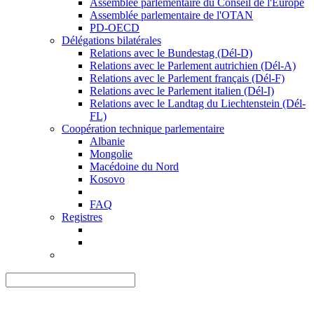
Assemblée parlementaire du Conseil de l'Europe
Assemblée parlementaire de l'OTAN
PD-OECD
Délégations bilatérales
Relations avec le Bundestag (Dél-D)
Relations avec le Parlement autrichien (Dél-A)
Relations avec le Parlement français (Dél-F)
Relations avec le Parlement italien (Dél-I)
Relations avec le Landtag du Liechtenstein (Dél-
FL)
Coopération technique parlementaire
Albanie
Mongolie
Macédoine du Nord
Kosovo
FAQ
Registres