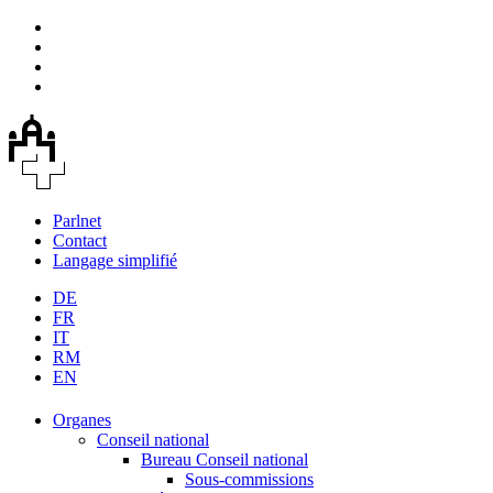
Parlnet
Contact
Langage simplifié
DE
FR
IT
RM
EN
Organes
Conseil national
Bureau Conseil national
Sous-commissions