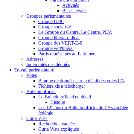
Activités
Bases légales
Groupes parlementaires
Groupe UDC
Groupe socialiste
Le Groupe du Centre. Le Centre. PEV.
Groupe libéral-radical
Groupe des VERT-E-S
Groupe vert'libéral
Partis représentés au Parlement
Adresses
Indemnités des députés
Travail parlementaire
Votes
Banque de données sur le détail des votes CN
Fichiers xls à télécharger
Bulletin officiel
Le Bulletin officiel en détail
Histoire
Les 125 ans du Bulletin officiel de I’Assemblée
fédérale
Curia Vista
Recherche avancée
Curia Vista expliquée