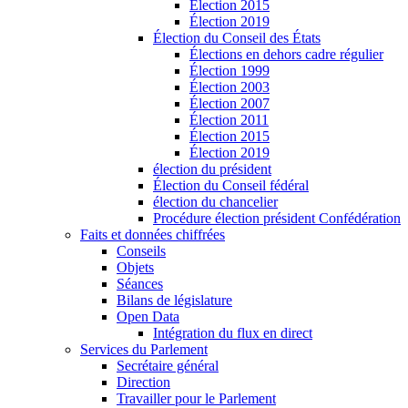
Élection 2015
Élection 2019
Élection du Conseil des États
Élections en dehors cadre régulier
Élection 1999
Élection 2003
Élection 2007
Élection 2011
Élection 2015
Élection 2019
élection du président
Élection du Conseil fédéral
élection du chancelier
Procédure élection président Confédération
Faits et données chiffrées
Conseils
Objets
Séances
Bilans de législature
Open Data
Intégration du flux en direct
Services du Parlement
Secrétaire général
Direction
Travailler pour le Parlement