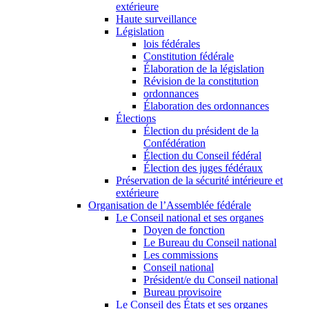
extérieure
Haute surveillance
Législation
lois fédérales
Constitution fédérale
Élaboration de la législation
Révision de la constitution
ordonnances
Élaboration des ordonnances
Élections
Élection du président de la
Confédération
Élection du Conseil fédéral
Élection des juges fédéraux
Préservation de la sécurité intérieure et
extérieure
Organisation de l’Assemblée fédérale
Le Conseil national et ses organes
Doyen de fonction
Le Bureau du Conseil national
Les commissions
Conseil national
Président/e du Conseil national
Bureau provisoire
Le Conseil des États et ses organes