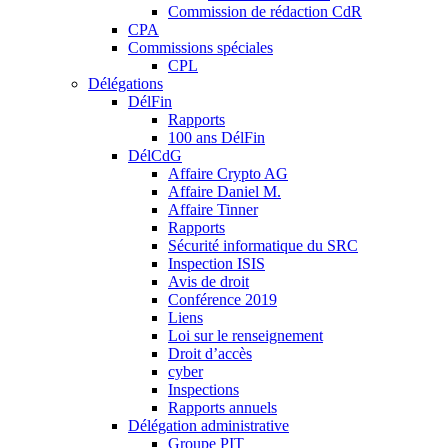
Commission de rédaction CdR
CPA
Commissions spéciales
CPL
Délégations
DélFin
Rapports
100 ans DélFin
DélCdG
Affaire Crypto AG
Affaire Daniel M.
Affaire Tinner
Rapports
Sécurité informatique du SRC
Inspection ISIS
Avis de droit
Conférence 2019
Liens
Loi sur le renseignement
Droit d’accès
cyber
Inspections
Rapports annuels
Délégation administrative
Groupe PIT