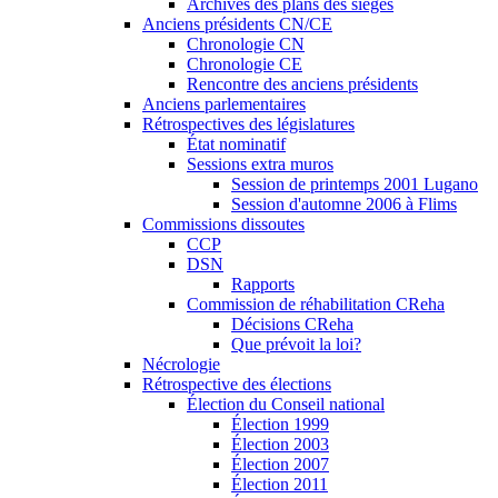
Archives des plans des sièges
Anciens présidents CN/CE
Chronologie CN
Chronologie CE
Rencontre des anciens présidents
Anciens parlementaires
Rétrospectives des législatures
État nominatif
Sessions extra muros
Session de printemps 2001 Lugano
Session d'automne 2006 à Flims
Commissions dissoutes
CCP
DSN
Rapports
Commission de réhabilitation CReha
Décisions CReha
Que prévoit la loi?
Nécrologie
Rétrospective des élections
Élection du Conseil national
Élection 1999
Élection 2003
Élection 2007
Élection 2011