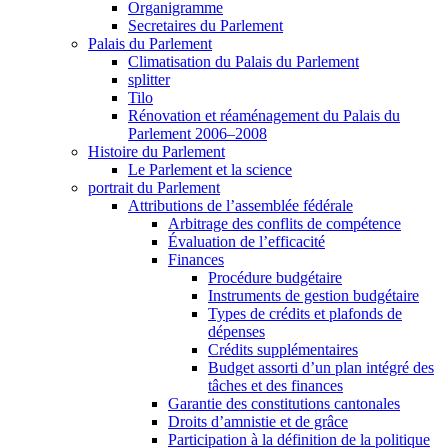
Organigramme
Secretaires du Parlement
Palais du Parlement
Climatisation du Palais du Parlement
splitter
Tilo
Rénovation et réaménagement du Palais du
Parlement 2006–2008
Histoire du Parlement
Le Parlement et la science
portrait du Parlement
Attributions de l’assemblée fédérale
Arbitrage des conflits de compétence
Évaluation de l’efficacité
Finances
Procédure budgétaire
Instruments de gestion budgétaire
Types de crédits et plafonds de
dépenses
Crédits supplémentaires
Budget assorti d’un plan intégré des
tâches et des finances
Garantie des constitutions cantonales
Droits d’amnistie et de grâce
Participation à la définition de la politique