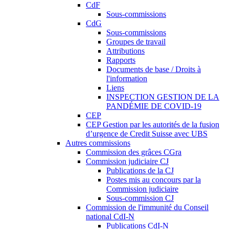
CdF
Sous-commissions
CdG
Sous-commissions
Groupes de travail
Attributions
Rapports
Documents de base / Droits à
l'information
Liens
INSPECTION GESTION DE LA
PANDÉMIE DE COVID-19
CEP
CEP Gestion par les autorités de la fusion
d’urgence de Credit Suisse avec UBS
Autres commissions
Commission des grâces CGra
Commission judiciaire CJ
Publications de la CJ
Postes mis au concours par la
Commission judiciaire
Sous-commission CJ
Commission de l'immunité du Conseil
national CdI-N
Publications CdI-N