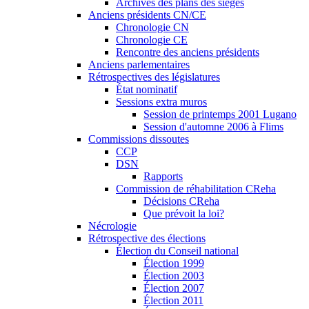
Archives des plans des sièges
Anciens présidents CN/CE
Chronologie CN
Chronologie CE
Rencontre des anciens présidents
Anciens parlementaires
Rétrospectives des législatures
État nominatif
Sessions extra muros
Session de printemps 2001 Lugano
Session d'automne 2006 à Flims
Commissions dissoutes
CCP
DSN
Rapports
Commission de réhabilitation CReha
Décisions CReha
Que prévoit la loi?
Nécrologie
Rétrospective des élections
Élection du Conseil national
Élection 1999
Élection 2003
Élection 2007
Élection 2011