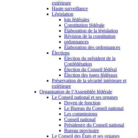
extérieure
Haute surveillance
Législation
lois fédérales
Constitution fédérale
Élaboration de la législation
Révision de la constitution
ordonnances
Élaboration des ordonnances
Élections
Élection du président de la
Confédération
Élection du Conseil fédéral
Élection des juges fédéraux
Préservation de la sécurité intérieure et
extérieure
Organisation de l’Assemblée fédérale
Le Conseil national et ses organes
Doyen de fonction
Le Bureau du Conseil national
Les commissions
Conseil national
Président/e du Conseil national
Bureau provisoire
Le Conseil des États et ses organes