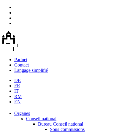
Parlnet
Contact
Langage simplifié
DE
FR
IT
RM
EN
Organes
Conseil national
Bureau Conseil national
Sous-commissions