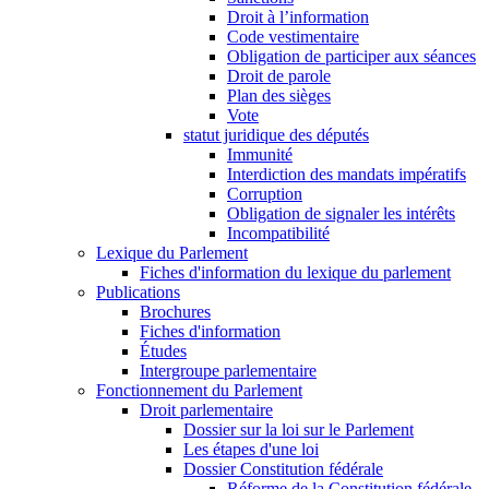
Droit à l’information
Code vestimentaire
Obligation de participer aux séances
Droit de parole
Plan des sièges
Vote
statut juridique des députés
Immunité
Interdiction des mandats impératifs
Corruption
Obligation de signaler les intérêts
Incompatibilité
Lexique du Parlement
Fiches d'information du lexique du parlement
Publications
Brochures
Fiches d'information
Études
Intergroupe parlementaire
Fonctionnement du Parlement
Droit parlementaire
Dossier sur la loi sur le Parlement
Les étapes d'une loi
Dossier Constitution fédérale
Réforme de la Constitution fédérale