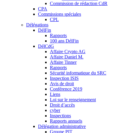
Commission de rédaction CdR
CPA
Commissions spéciales
CPL
Délégations
DélFin
Rapports
100 ans DélFin
DélCdG
Affaire Crypto AG
Affaire Daniel M.
Affaire Tinner
Rapports
Sécurité informatique du SRC
Inspection ISIS
Avis de droit
Conférence 2019
Liens
Loi sur le renseignement
Droit d’accès
cyber
Inspections
Rapports annuels
Délégation administrative
Groupe PIT