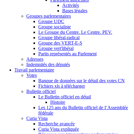
Activités
Bases légales
Groupes parlementaires
Groupe UDC
Groupe socialiste
Le Groupe du Centre. Le Centre. PEV.
Groupe libéral-radical
Groupe des VERT-E-S
Groupe vert'libéral
Partis représentés au Parlement
Adresses
Indemnités des députés
Travail parlementaire
Votes
Banque de données sur le détail des votes CN
Fichiers xls à télécharger
Bulletin officiel
Le Bulletin officiel en détail
Histoire
Les 125 ans du Bulletin officiel de I’Assemblée
fédérale
Curia Vista
Recherche avancée
Curia Vista expliquée