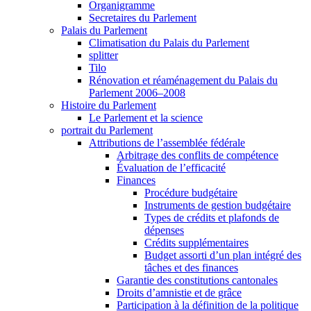
Organigramme
Secretaires du Parlement
Palais du Parlement
Climatisation du Palais du Parlement
splitter
Tilo
Rénovation et réaménagement du Palais du
Parlement 2006–2008
Histoire du Parlement
Le Parlement et la science
portrait du Parlement
Attributions de l’assemblée fédérale
Arbitrage des conflits de compétence
Évaluation de l’efficacité
Finances
Procédure budgétaire
Instruments de gestion budgétaire
Types de crédits et plafonds de
dépenses
Crédits supplémentaires
Budget assorti d’un plan intégré des
tâches et des finances
Garantie des constitutions cantonales
Droits d’amnistie et de grâce
Participation à la définition de la politique