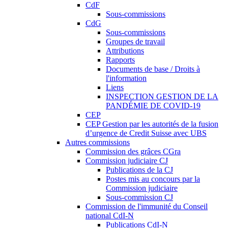
CdF
Sous-commissions
CdG
Sous-commissions
Groupes de travail
Attributions
Rapports
Documents de base / Droits à
l'information
Liens
INSPECTION GESTION DE LA
PANDÉMIE DE COVID-19
CEP
CEP Gestion par les autorités de la fusion
d’urgence de Credit Suisse avec UBS
Autres commissions
Commission des grâces CGra
Commission judiciaire CJ
Publications de la CJ
Postes mis au concours par la
Commission judiciaire
Sous-commission CJ
Commission de l'immunité du Conseil
national CdI-N
Publications CdI-N