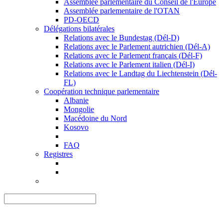
Assemblée parlementaire du Conseil de l'Europe
Assemblée parlementaire de l'OTAN
PD-OECD
Délégations bilatérales
Relations avec le Bundestag (Dél-D)
Relations avec le Parlement autrichien (Dél-A)
Relations avec le Parlement français (Dél-F)
Relations avec le Parlement italien (Dél-I)
Relations avec le Landtag du Liechtenstein (Dél-
FL)
Coopération technique parlementaire
Albanie
Mongolie
Macédoine du Nord
Kosovo
FAQ
Registres