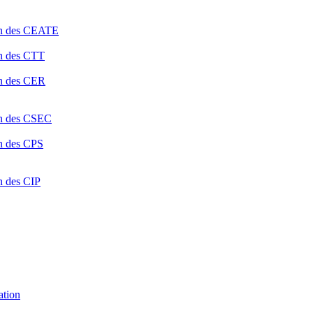
ion des CEATE
on des CTT
on des CER
ion des CSEC
on des CPS
n des CIP
ation