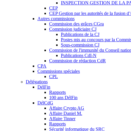
INSPECTION GESTION DE LA P
CEP
CEP Gestion par les autorités de la fusion 
Autres commissions
Commission des grâces CGra
Commission judiciaire CJ
Publications de la CJ
Postes mis au concours par la Commiss
Sous-commission CJ
Commission de l'immunité du Conseil natio
Publications CdI-N
Commission de rédaction CdR
CPA
Commissions spéciales
CPL
Délégations
DélFin
Rapports
100 ans DélFin
DélCdG
Affaire Crypto AG
Affaire Daniel M.
Affaire Tinner
Rapports
Sécurité informatique du SRC