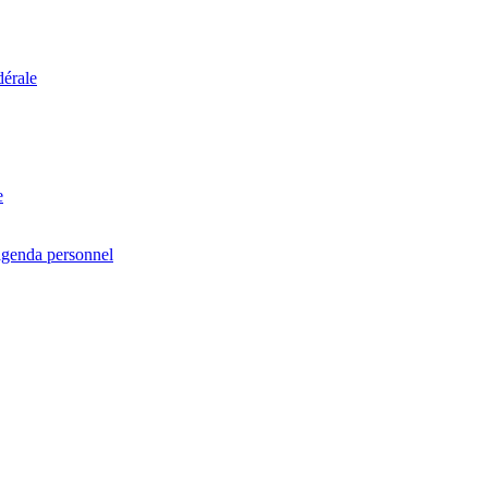
dérale
e
agenda personnel