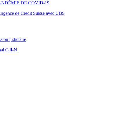
ANDÉMIE DE COVID-19
d’urgence de Credit Suisse avec UBS
ion judiciaire
nal CdI-N