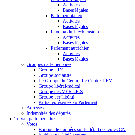
Activités
Bases légales
Parlement italien
Activités
Bases légales
Landtag du Liechtenstein
Activités
Bases légales
Parlement autrichien
Activités
Bases légales
Groupes parlementaires
Groupe UDC
Groupe socialiste
Le Groupe du Centre. Le Centre. PEV.
Groupe libéral-radical
Groupe des VERT-E-S
Groupe vert'libéral
Partis représentés au Parlement
Adresses
Indemnités des députés
Travail parlementaire
Votes
Banque de données sur le détail des votes CN
Fichiers xls à télécharger