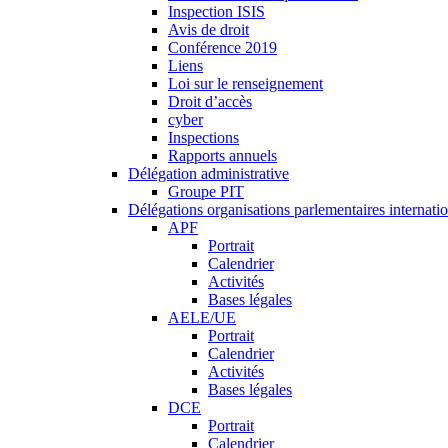
Inspection ISIS
Avis de droit
Conférence 2019
Liens
Loi sur le renseignement
Droit d’accès
cyber
Inspections
Rapports annuels
Délégation administrative
Groupe PIT
Délégations organisations parlementaires internati
APF
Portrait
Calendrier
Activités
Bases légales
AELE/UE
Portrait
Calendrier
Activités
Bases légales
DCE
Portrait
Calendrier