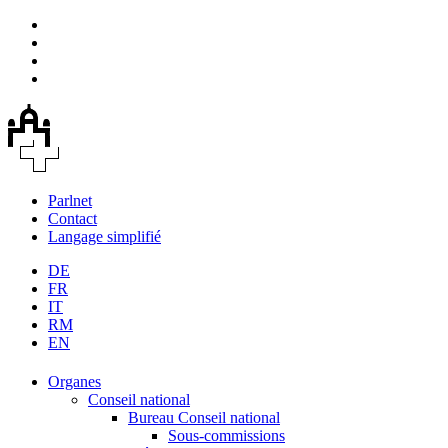
Parlnet
Contact
Langage simplifié
DE
FR
IT
RM
EN
Organes
Conseil national
Bureau Conseil national
Sous-commissions