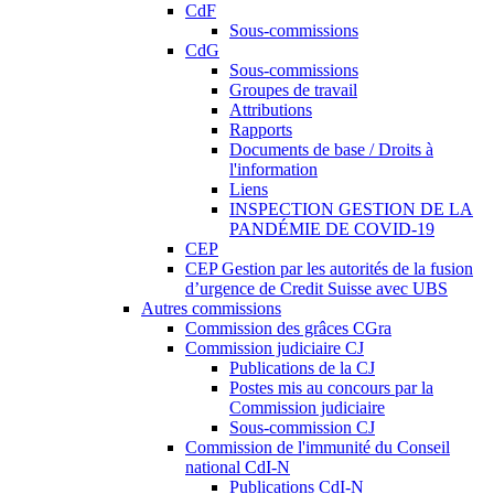
CdF
Sous-commissions
CdG
Sous-commissions
Groupes de travail
Attributions
Rapports
Documents de base / Droits à
l'information
Liens
INSPECTION GESTION DE LA
PANDÉMIE DE COVID-19
CEP
CEP Gestion par les autorités de la fusion
d’urgence de Credit Suisse avec UBS
Autres commissions
Commission des grâces CGra
Commission judiciaire CJ
Publications de la CJ
Postes mis au concours par la
Commission judiciaire
Sous-commission CJ
Commission de l'immunité du Conseil
national CdI-N
Publications CdI-N