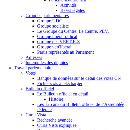
Activités
Bases légales
Groupes parlementaires
Groupe UDC
Groupe socialiste
Le Groupe du Centre. Le Centre. PEV.
Groupe libéral-radical
Groupe des VERT-E-S
Groupe vert'libéral
Partis représentés au Parlement
Adresses
Indemnités des députés
Travail parlementaire
Votes
Banque de données sur le détail des votes CN
Fichiers xls à télécharger
Bulletin officiel
Le Bulletin officiel en détail
Histoire
Les 125 ans du Bulletin officiel de I’Assemblée
fédérale
Curia Vista
Recherche avancée
Curia Vista expliquée