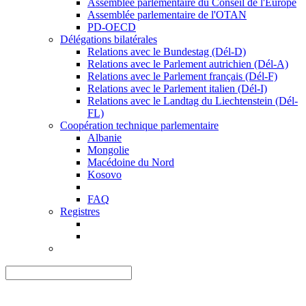
Assemblée parlementaire du Conseil de l'Europe
Assemblée parlementaire de l'OTAN
PD-OECD
Délégations bilatérales
Relations avec le Bundestag (Dél-D)
Relations avec le Parlement autrichien (Dél-A)
Relations avec le Parlement français (Dél-F)
Relations avec le Parlement italien (Dél-I)
Relations avec le Landtag du Liechtenstein (Dél-
FL)
Coopération technique parlementaire
Albanie
Mongolie
Macédoine du Nord
Kosovo
FAQ
Registres