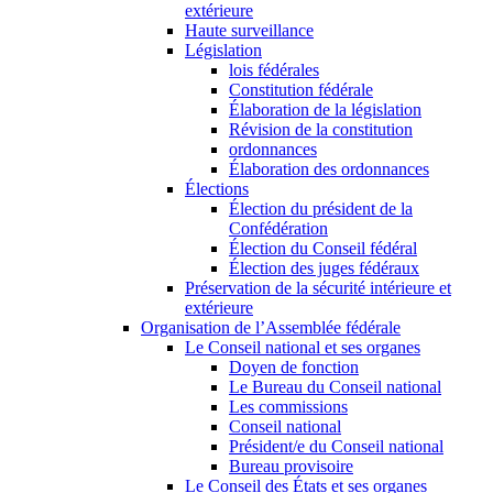
extérieure
Haute surveillance
Législation
lois fédérales
Constitution fédérale
Élaboration de la législation
Révision de la constitution
ordonnances
Élaboration des ordonnances
Élections
Élection du président de la
Confédération
Élection du Conseil fédéral
Élection des juges fédéraux
Préservation de la sécurité intérieure et
extérieure
Organisation de l’Assemblée fédérale
Le Conseil national et ses organes
Doyen de fonction
Le Bureau du Conseil national
Les commissions
Conseil national
Président/e du Conseil national
Bureau provisoire
Le Conseil des États et ses organes