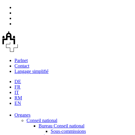
Parlnet
Contact
Langage simplifié
DE
FR
IT
RM
EN
Organes
Conseil national
Bureau Conseil national
Sous-commissions