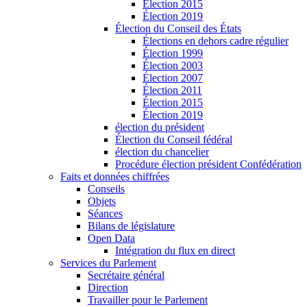
Élection 2015
Élection 2019
Élection du Conseil des États
Élections en dehors cadre régulier
Élection 1999
Élection 2003
Élection 2007
Élection 2011
Élection 2015
Élection 2019
élection du président
Élection du Conseil fédéral
élection du chancelier
Procédure élection président Confédération
Faits et données chiffrées
Conseils
Objets
Séances
Bilans de législature
Open Data
Intégration du flux en direct
Services du Parlement
Secrétaire général
Direction
Travailler pour le Parlement