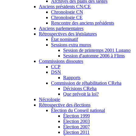
Archives des plans des sièges
Anciens présidents CN/CE
Chronologie CN
Chronologie CE
Rencontre des anciens présidents
Anciens parlementaires
Rétrospectives des législatures
État nominatif
Sessions extra muros
Session de printemps 2001 Lugano
Session d'automne 2006 à Flims
Commissions dissoutes
CCP
DSN
Rapports
Commission de réhabilitation CReha
Décisions CReha
Que prévoit la loi?
Nécrologie
Rétrospective des élections
Élection du Conseil national
Élection 1999
Élection 2003
Élection 2007
Élection 2011