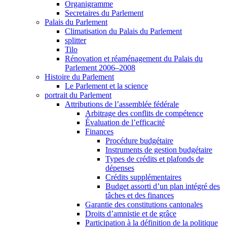
Organigramme
Secretaires du Parlement
Palais du Parlement
Climatisation du Palais du Parlement
splitter
Tilo
Rénovation et réaménagement du Palais du
Parlement 2006–2008
Histoire du Parlement
Le Parlement et la science
portrait du Parlement
Attributions de l’assemblée fédérale
Arbitrage des conflits de compétence
Évaluation de l’efficacité
Finances
Procédure budgétaire
Instruments de gestion budgétaire
Types de crédits et plafonds de
dépenses
Crédits supplémentaires
Budget assorti d’un plan intégré des
tâches et des finances
Garantie des constitutions cantonales
Droits d’amnistie et de grâce
Participation à la définition de la politique