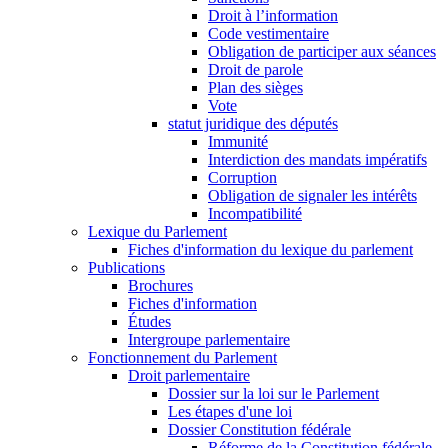
Droit à l’information
Code vestimentaire
Obligation de participer aux séances
Droit de parole
Plan des sièges
Vote
statut juridique des députés
Immunité
Interdiction des mandats impératifs
Corruption
Obligation de signaler les intérêts
Incompatibilité
Lexique du Parlement
Fiches d'information du lexique du parlement
Publications
Brochures
Fiches d'information
Études
Intergroupe parlementaire
Fonctionnement du Parlement
Droit parlementaire
Dossier sur la loi sur le Parlement
Les étapes d'une loi
Dossier Constitution fédérale
Réforme de la Constitution fédérale