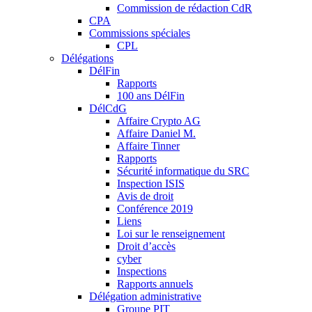
Commission de rédaction CdR
CPA
Commissions spéciales
CPL
Délégations
DélFin
Rapports
100 ans DélFin
DélCdG
Affaire Crypto AG
Affaire Daniel M.
Affaire Tinner
Rapports
Sécurité informatique du SRC
Inspection ISIS
Avis de droit
Conférence 2019
Liens
Loi sur le renseignement
Droit d’accès
cyber
Inspections
Rapports annuels
Délégation administrative
Groupe PIT