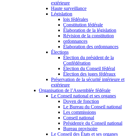
extérieure
Haute surveillance
Législation
lois fédérales
Constitution fédérale
Élaboration de la législation
Révision de la constitution
ordonnances
Élaboration des ordonnances
Élections
Élection du président de la
Confédération
Élection du Conseil fédéral
Élection des juges fédéraux
Préservation de la sécurité intérieure et
extérieure
Organisation de l’Assemblée fédérale
Le Conseil national et ses organes
Doyen de fonction
Le Bureau du Conseil national
Les commissions
Conseil national
Président/e du Conseil national
Bureau provisoire
Le Conseil des États et ses organes