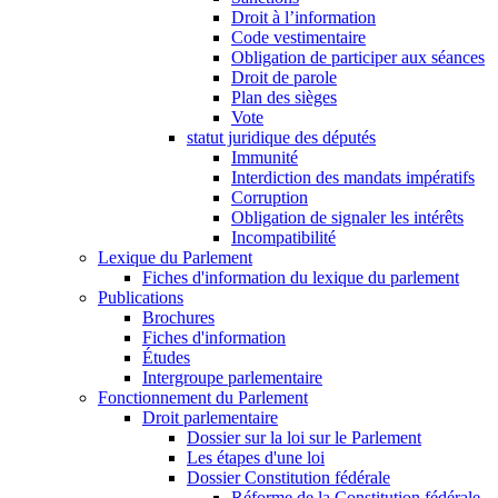
Droit à l’information
Code vestimentaire
Obligation de participer aux séances
Droit de parole
Plan des sièges
Vote
statut juridique des députés
Immunité
Interdiction des mandats impératifs
Corruption
Obligation de signaler les intérêts
Incompatibilité
Lexique du Parlement
Fiches d'information du lexique du parlement
Publications
Brochures
Fiches d'information
Études
Intergroupe parlementaire
Fonctionnement du Parlement
Droit parlementaire
Dossier sur la loi sur le Parlement
Les étapes d'une loi
Dossier Constitution fédérale
Réforme de la Constitution fédérale