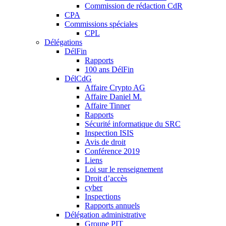
Commission de rédaction CdR
CPA
Commissions spéciales
CPL
Délégations
DélFin
Rapports
100 ans DélFin
DélCdG
Affaire Crypto AG
Affaire Daniel M.
Affaire Tinner
Rapports
Sécurité informatique du SRC
Inspection ISIS
Avis de droit
Conférence 2019
Liens
Loi sur le renseignement
Droit d’accès
cyber
Inspections
Rapports annuels
Délégation administrative
Groupe PIT