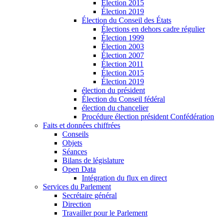
Élection 2015
Élection 2019
Élection du Conseil des États
Élections en dehors cadre régulier
Élection 1999
Élection 2003
Élection 2007
Élection 2011
Élection 2015
Élection 2019
élection du président
Élection du Conseil fédéral
élection du chancelier
Procédure élection président Confédération
Faits et données chiffrées
Conseils
Objets
Séances
Bilans de législature
Open Data
Intégration du flux en direct
Services du Parlement
Secrétaire général
Direction
Travailler pour le Parlement