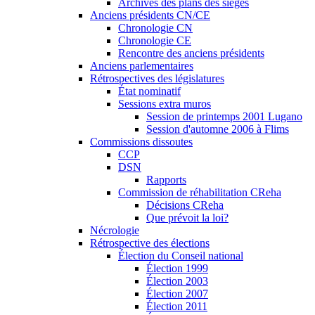
Archives des plans des sièges
Anciens présidents CN/CE
Chronologie CN
Chronologie CE
Rencontre des anciens présidents
Anciens parlementaires
Rétrospectives des législatures
État nominatif
Sessions extra muros
Session de printemps 2001 Lugano
Session d'automne 2006 à Flims
Commissions dissoutes
CCP
DSN
Rapports
Commission de réhabilitation CReha
Décisions CReha
Que prévoit la loi?
Nécrologie
Rétrospective des élections
Élection du Conseil national
Élection 1999
Élection 2003
Élection 2007
Élection 2011