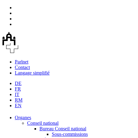
Parlnet
Contact
Langage simplifié
DE
FR
IT
RM
EN
Organes
Conseil national
Bureau Conseil national
Sous-commissions