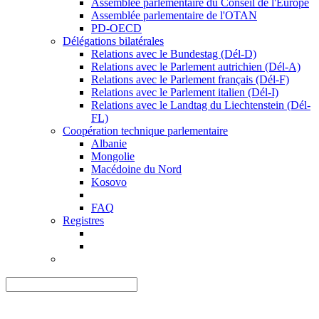
Assemblée parlementaire du Conseil de l'Europe
Assemblée parlementaire de l'OTAN
PD-OECD
Délégations bilatérales
Relations avec le Bundestag (Dél-D)
Relations avec le Parlement autrichien (Dél-A)
Relations avec le Parlement français (Dél-F)
Relations avec le Parlement italien (Dél-I)
Relations avec le Landtag du Liechtenstein (Dél-
FL)
Coopération technique parlementaire
Albanie
Mongolie
Macédoine du Nord
Kosovo
FAQ
Registres