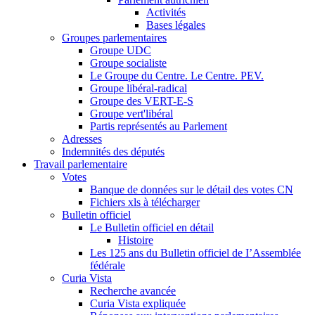
Activités
Bases légales
Groupes parlementaires
Groupe UDC
Groupe socialiste
Le Groupe du Centre. Le Centre. PEV.
Groupe libéral-radical
Groupe des VERT-E-S
Groupe vert'libéral
Partis représentés au Parlement
Adresses
Indemnités des députés
Travail parlementaire
Votes
Banque de données sur le détail des votes CN
Fichiers xls à télécharger
Bulletin officiel
Le Bulletin officiel en détail
Histoire
Les 125 ans du Bulletin officiel de I’Assemblée
fédérale
Curia Vista
Recherche avancée
Curia Vista expliquée