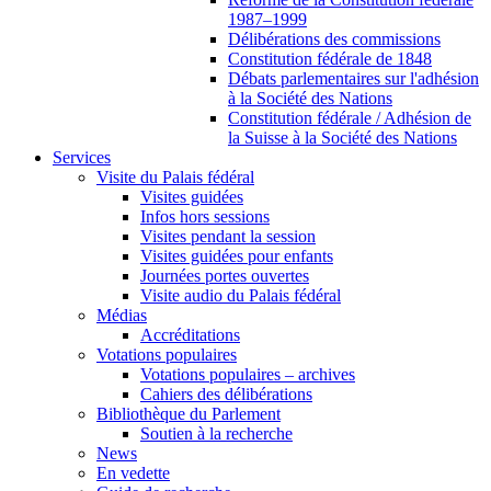
1987–1999
Délibérations des commissions
Constitution fédérale de 1848
Débats parlementaires sur l'adhésion
à la Société des Nations
Constitution fédérale / Adhésion de
la Suisse à la Société des Nations
Services
Visite du Palais fédéral
Visites guidées
Infos hors sessions
Visites pendant la session
Visites guidées pour enfants
Journées portes ouvertes
Visite audio du Palais fédéral
Médias
Accréditations
Votations populaires
Votations populaires – archives
Cahiers des délibérations
Bibliothèque du Parlement
Soutien à la recherche
News
En vedette