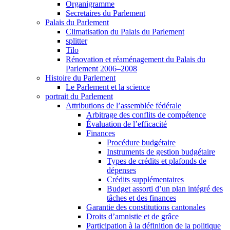
Organigramme
Secretaires du Parlement
Palais du Parlement
Climatisation du Palais du Parlement
splitter
Tilo
Rénovation et réaménagement du Palais du
Parlement 2006–2008
Histoire du Parlement
Le Parlement et la science
portrait du Parlement
Attributions de l’assemblée fédérale
Arbitrage des conflits de compétence
Évaluation de l’efficacité
Finances
Procédure budgétaire
Instruments de gestion budgétaire
Types de crédits et plafonds de
dépenses
Crédits supplémentaires
Budget assorti d’un plan intégré des
tâches et des finances
Garantie des constitutions cantonales
Droits d’amnistie et de grâce
Participation à la définition de la politique