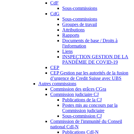
CdF
Sous-commissions
CdG
Sous-commissions
Groupes de travail
Attributions
Rapports
Documents de base / Droits à
l'information
Liens
INSPECTION GESTION DE LA
PANDÉMIE DE COVID-19
CEP
CEP Gestion par les autorités de la fusion
d’urgence de Credit Suisse avec UBS
Autres commissions
Commission des grâces CGra
Commission judiciaire CJ
Publications de la CJ
Postes mis au concours par la
Commission judiciaire
Sous-commission CJ
Commission de l'immunité du Conseil
national CdI-N
Publications CdI-N