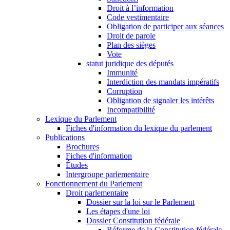
Droit à l’information
Code vestimentaire
Obligation de participer aux séances
Droit de parole
Plan des sièges
Vote
statut juridique des députés
Immunité
Interdiction des mandats impératifs
Corruption
Obligation de signaler les intérêts
Incompatibilité
Lexique du Parlement
Fiches d'information du lexique du parlement
Publications
Brochures
Fiches d'information
Études
Intergroupe parlementaire
Fonctionnement du Parlement
Droit parlementaire
Dossier sur la loi sur le Parlement
Les étapes d'une loi
Dossier Constitution fédérale
Réforme de la Constitution fédérale