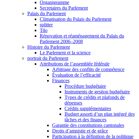
Organigramme
Secretaires du Parlement
Palais du Parlement
Climatisation du Palais du Parlement
splitter
Tilo
Rénovation et réaménagement du Palais du
Parlement 2006–2008
Histoire du Parlement
Le Parlement et la science
portrait du Parlement
Attributions de l’assemblée fédérale
Arbitrage des conflits de compétence
Évaluation de l’efficacité
Finances
Procédure budgétaire
Instruments de gestion budgétaire
Types de crédits et plafonds de
dépenses
Crédits supplémentaires
Budget assorti d’un plan intégré des
tâches et des finances
Garantie des constitutions cantonales
Droits d’amnistie et de grâce
Participation à la définition de la politique