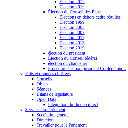
Élection 2015
Élection 2019
Élection du Conseil des États
Élections en dehors cadre régulier
Élection 1999
Élection 2003
Élection 2007
Élection 2011
Élection 2015
Élection 2019
élection du président
Élection du Conseil fédéral
élection du chancelier
Procédure élection président Confédération
Faits et données chiffrées
Conseils
Objets
Séances
Bilans de législature
Open Data
Intégration du flux en direct
Services du Parlement
Secrétaire général
Direction
Travailler pour le Parlement