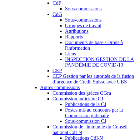
CdF
Sous-commissions
CdG
Sous-commissions
Groupes de travail
Attributions
Rapports
Documents de base / Droits à
l'information
Liens
INSPECTION GESTION DE LA
PANDÉMIE DE COVID-19
CEP
CEP Gestion par les autorités de la fusion
d’urgence de Credit Suisse avec UBS
Autres commissions
Commission des grâces CGra
Commission judiciaire CJ
Publications de la CJ
Postes mis au concours par la
Commission judiciaire
Sous-commission CJ
Commission de l'immunité du Conseil
national CdI-N
Publications CdI-N