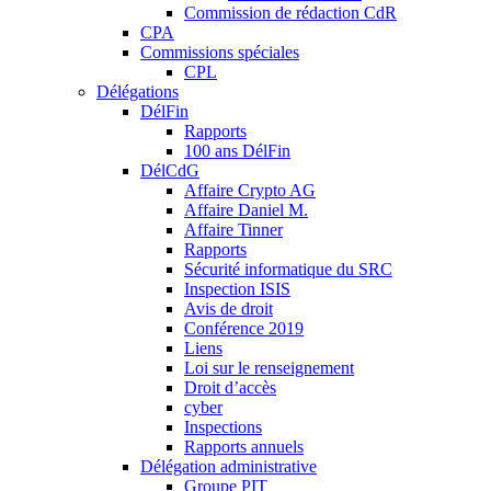
Commission de rédaction CdR
CPA
Commissions spéciales
CPL
Délégations
DélFin
Rapports
100 ans DélFin
DélCdG
Affaire Crypto AG
Affaire Daniel M.
Affaire Tinner
Rapports
Sécurité informatique du SRC
Inspection ISIS
Avis de droit
Conférence 2019
Liens
Loi sur le renseignement
Droit d’accès
cyber
Inspections
Rapports annuels
Délégation administrative
Groupe PIT