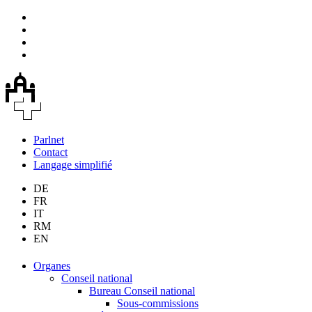
Parlnet
Contact
Langage simplifié
DE
FR
IT
RM
EN
Organes
Conseil national
Bureau Conseil national
Sous-commissions