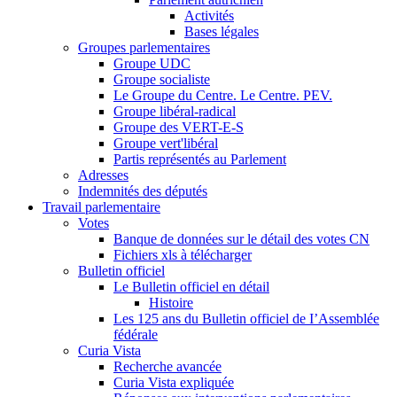
Activités
Bases légales
Groupes parlementaires
Groupe UDC
Groupe socialiste
Le Groupe du Centre. Le Centre. PEV.
Groupe libéral-radical
Groupe des VERT-E-S
Groupe vert'libéral
Partis représentés au Parlement
Adresses
Indemnités des députés
Travail parlementaire
Votes
Banque de données sur le détail des votes CN
Fichiers xls à télécharger
Bulletin officiel
Le Bulletin officiel en détail
Histoire
Les 125 ans du Bulletin officiel de I’Assemblée
fédérale
Curia Vista
Recherche avancée
Curia Vista expliquée