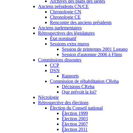
Archives des plans des sièges
Anciens présidents CN/CE
Chronologie CN
Chronologie CE
Rencontre des anciens présidents
Anciens parlementaires
Rétrospectives des législatures
État nominatif
Sessions extra muros
Session de printemps 2001 Lugano
Session d'automne 2006 à Flims
Commissions dissoutes
CCP
DSN
Rapports
Commission de réhabilitation CReha
Décisions CReha
Que prévoit la loi?
Nécrologie
Rétrospective des élections
Élection du Conseil national
Élection 1999
Élection 2003
Élection 2007
Élection 2011