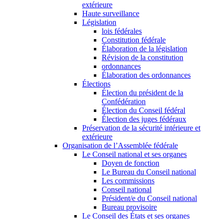
extérieure
Haute surveillance
Législation
lois fédérales
Constitution fédérale
Élaboration de la législation
Révision de la constitution
ordonnances
Élaboration des ordonnances
Élections
Élection du président de la
Confédération
Élection du Conseil fédéral
Élection des juges fédéraux
Préservation de la sécurité intérieure et
extérieure
Organisation de l’Assemblée fédérale
Le Conseil national et ses organes
Doyen de fonction
Le Bureau du Conseil national
Les commissions
Conseil national
Président/e du Conseil national
Bureau provisoire
Le Conseil des États et ses organes