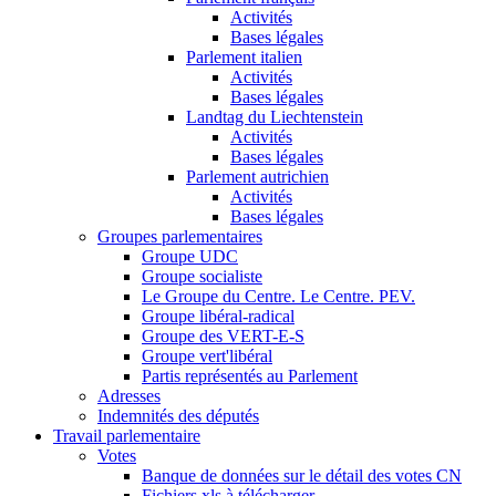
Activités
Bases légales
Parlement italien
Activités
Bases légales
Landtag du Liechtenstein
Activités
Bases légales
Parlement autrichien
Activités
Bases légales
Groupes parlementaires
Groupe UDC
Groupe socialiste
Le Groupe du Centre. Le Centre. PEV.
Groupe libéral-radical
Groupe des VERT-E-S
Groupe vert'libéral
Partis représentés au Parlement
Adresses
Indemnités des députés
Travail parlementaire
Votes
Banque de données sur le détail des votes CN
Fichiers xls à télécharger