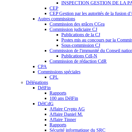
INSPECTION GESTION DE LA P
CEP
CEP Gestion par les autorités de la fusion 
Autres commissions
Commission des grâces CGra
Commission judiciaire CJ
Publications de la CJ
Postes mis au concours par la Commiss
Sous-commission CJ
Commission de l'immunité du Conseil natio
Publications CdI-N
Commission de rédaction CdR
CPA
Commissions spéciales
CPL
Délégations
DélFin
Rapports
100 ans DélFin
DélCdG
Affaire Crypto AG
Affaire Daniel M.
Affaire Tinner
Rapports
Sécurité informatique du SRC