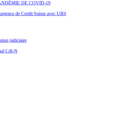
ANDÉMIE DE COVID-19
d’urgence de Credit Suisse avec UBS
ion judiciaire
nal CdI-N