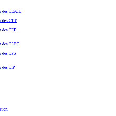
ion des CEATE
on des CTT
on des CER
ion des CSEC
on des CPS
n des CIP
ation