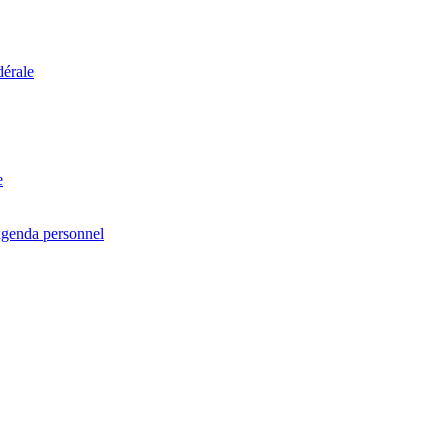
dérale
e
agenda personnel