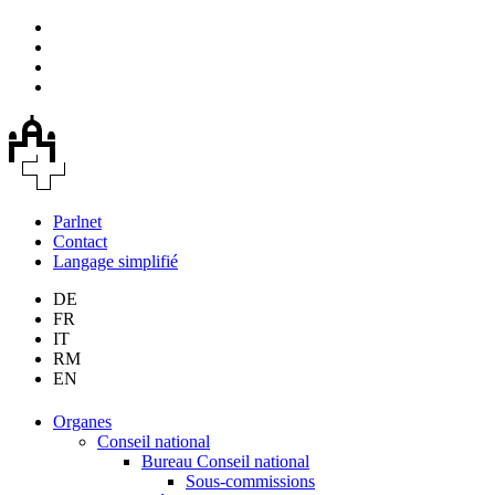
Parlnet
Contact
Langage simplifié
DE
FR
IT
RM
EN
Organes
Conseil national
Bureau Conseil national
Sous-commissions