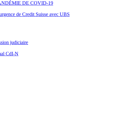
ANDÉMIE DE COVID-19
d’urgence de Credit Suisse avec UBS
ion judiciaire
nal CdI-N