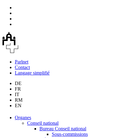
Parlnet
Contact
Langage simplifié
DE
FR
IT
RM
EN
Organes
Conseil national
Bureau Conseil national
Sous-commissions