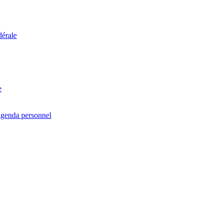
dérale
e
agenda personnel