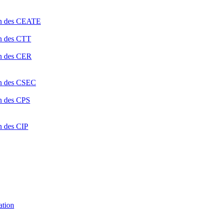
ion des CEATE
on des CTT
on des CER
ion des CSEC
on des CPS
n des CIP
ation