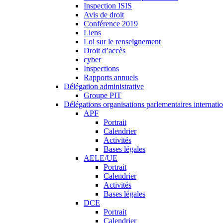
Inspection ISIS
Avis de droit
Conférence 2019
Liens
Loi sur le renseignement
Droit d’accès
cyber
Inspections
Rapports annuels
Délégation administrative
Groupe PIT
Délégations organisations parlementaires internati
APF
Portrait
Calendrier
Activités
Bases légales
AELE/UE
Portrait
Calendrier
Activités
Bases légales
DCE
Portrait
Calendrier