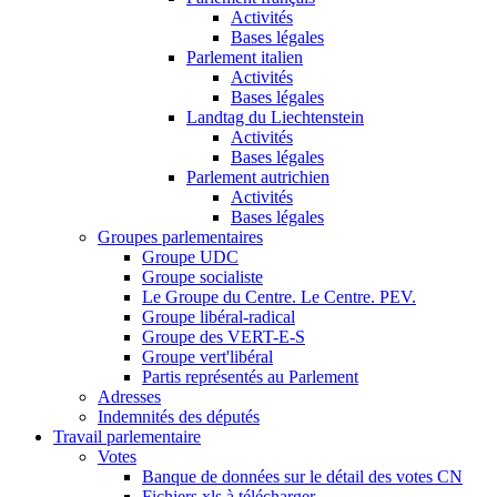
Activités
Bases légales
Parlement italien
Activités
Bases légales
Landtag du Liechtenstein
Activités
Bases légales
Parlement autrichien
Activités
Bases légales
Groupes parlementaires
Groupe UDC
Groupe socialiste
Le Groupe du Centre. Le Centre. PEV.
Groupe libéral-radical
Groupe des VERT-E-S
Groupe vert'libéral
Partis représentés au Parlement
Adresses
Indemnités des députés
Travail parlementaire
Votes
Banque de données sur le détail des votes CN
Fichiers xls à télécharger