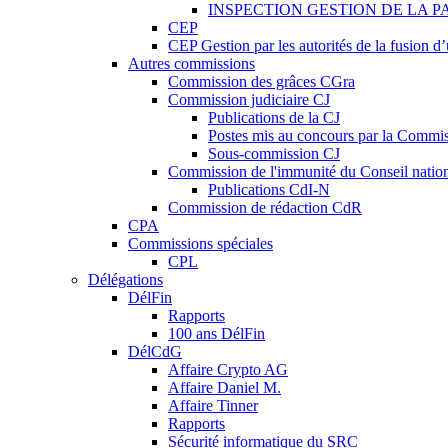
INSPECTION GESTION DE LA P
CEP
CEP Gestion par les autorités de la fusion 
Autres commissions
Commission des grâces CGra
Commission judiciaire CJ
Publications de la CJ
Postes mis au concours par la Commiss
Sous-commission CJ
Commission de l'immunité du Conseil natio
Publications CdI-N
Commission de rédaction CdR
CPA
Commissions spéciales
CPL
Délégations
DélFin
Rapports
100 ans DélFin
DélCdG
Affaire Crypto AG
Affaire Daniel M.
Affaire Tinner
Rapports
Sécurité informatique du SRC