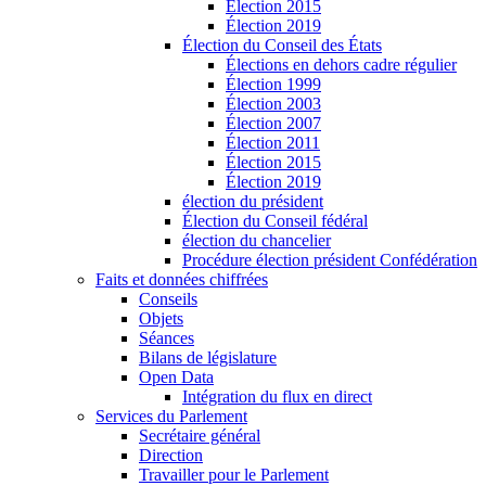
Élection 2015
Élection 2019
Élection du Conseil des États
Élections en dehors cadre régulier
Élection 1999
Élection 2003
Élection 2007
Élection 2011
Élection 2015
Élection 2019
élection du président
Élection du Conseil fédéral
élection du chancelier
Procédure élection président Confédération
Faits et données chiffrées
Conseils
Objets
Séances
Bilans de législature
Open Data
Intégration du flux en direct
Services du Parlement
Secrétaire général
Direction
Travailler pour le Parlement