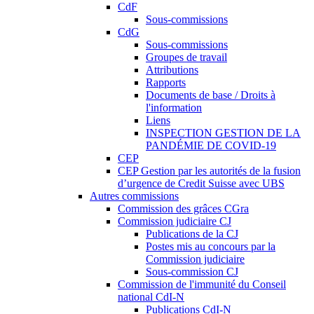
CdF
Sous-commissions
CdG
Sous-commissions
Groupes de travail
Attributions
Rapports
Documents de base / Droits à
l'information
Liens
INSPECTION GESTION DE LA
PANDÉMIE DE COVID-19
CEP
CEP Gestion par les autorités de la fusion
d’urgence de Credit Suisse avec UBS
Autres commissions
Commission des grâces CGra
Commission judiciaire CJ
Publications de la CJ
Postes mis au concours par la
Commission judiciaire
Sous-commission CJ
Commission de l'immunité du Conseil
national CdI-N
Publications CdI-N