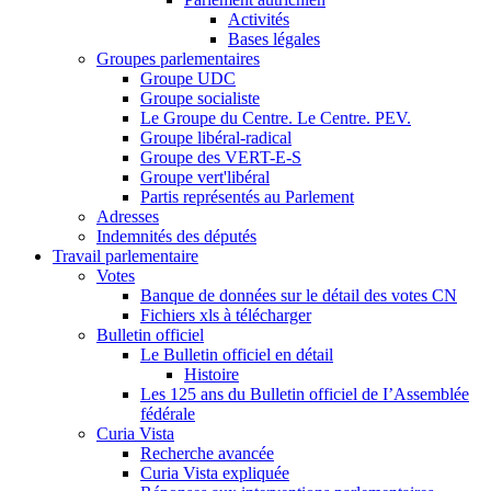
Activités
Bases légales
Groupes parlementaires
Groupe UDC
Groupe socialiste
Le Groupe du Centre. Le Centre. PEV.
Groupe libéral-radical
Groupe des VERT-E-S
Groupe vert'libéral
Partis représentés au Parlement
Adresses
Indemnités des députés
Travail parlementaire
Votes
Banque de données sur le détail des votes CN
Fichiers xls à télécharger
Bulletin officiel
Le Bulletin officiel en détail
Histoire
Les 125 ans du Bulletin officiel de I’Assemblée
fédérale
Curia Vista
Recherche avancée
Curia Vista expliquée