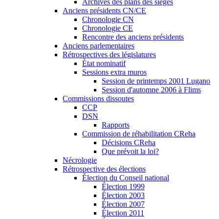
Archives des plans des sièges
Anciens présidents CN/CE
Chronologie CN
Chronologie CE
Rencontre des anciens présidents
Anciens parlementaires
Rétrospectives des législatures
État nominatif
Sessions extra muros
Session de printemps 2001 Lugano
Session d'automne 2006 à Flims
Commissions dissoutes
CCP
DSN
Rapports
Commission de réhabilitation CReha
Décisions CReha
Que prévoit la loi?
Nécrologie
Rétrospective des élections
Élection du Conseil national
Élection 1999
Élection 2003
Élection 2007
Élection 2011