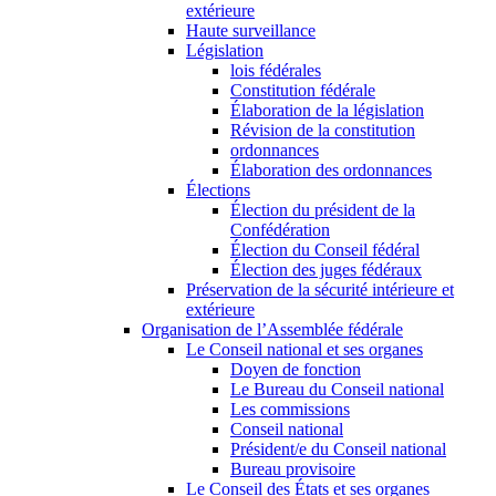
extérieure
Haute surveillance
Législation
lois fédérales
Constitution fédérale
Élaboration de la législation
Révision de la constitution
ordonnances
Élaboration des ordonnances
Élections
Élection du président de la
Confédération
Élection du Conseil fédéral
Élection des juges fédéraux
Préservation de la sécurité intérieure et
extérieure
Organisation de l’Assemblée fédérale
Le Conseil national et ses organes
Doyen de fonction
Le Bureau du Conseil national
Les commissions
Conseil national
Président/e du Conseil national
Bureau provisoire
Le Conseil des États et ses organes