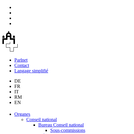
Parlnet
Contact
Langage simplifié
DE
FR
IT
RM
EN
Organes
Conseil national
Bureau Conseil national
Sous-commissions