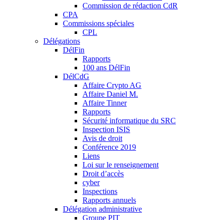
Commission de rédaction CdR
CPA
Commissions spéciales
CPL
Délégations
DélFin
Rapports
100 ans DélFin
DélCdG
Affaire Crypto AG
Affaire Daniel M.
Affaire Tinner
Rapports
Sécurité informatique du SRC
Inspection ISIS
Avis de droit
Conférence 2019
Liens
Loi sur le renseignement
Droit d’accès
cyber
Inspections
Rapports annuels
Délégation administrative
Groupe PIT