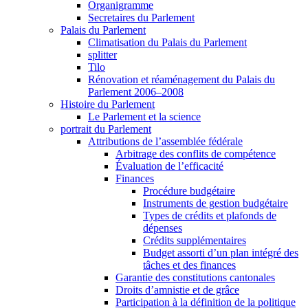
Organigramme
Secretaires du Parlement
Palais du Parlement
Climatisation du Palais du Parlement
splitter
Tilo
Rénovation et réaménagement du Palais du
Parlement 2006–2008
Histoire du Parlement
Le Parlement et la science
portrait du Parlement
Attributions de l’assemblée fédérale
Arbitrage des conflits de compétence
Évaluation de l’efficacité
Finances
Procédure budgétaire
Instruments de gestion budgétaire
Types de crédits et plafonds de
dépenses
Crédits supplémentaires
Budget assorti d’un plan intégré des
tâches et des finances
Garantie des constitutions cantonales
Droits d’amnistie et de grâce
Participation à la définition de la politique