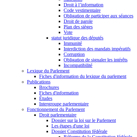
Droit à l’information
Code vestimentaire
Obligation de participer aux séances
Droit de parole
Plan des sièges
Vote
statut juridique des députés
Immunité
Interdiction des mandats impératifs
Corruption
Obligation de signaler les intérêts
Incompatibilité
Lexique du Parlement
Fiches d'information du lexique du parlement
Publications
Brochures
Fiches d'information
Études
Intergroupe parlementaire
Fonctionnement du Parlement
Droit parlementaire
Dossier sur la loi sur le Parlement
Les étapes d'une loi
Dossier Constitution fédérale
Réforme de la Constitution fédérale