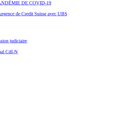
ANDÉMIE DE COVID-19
d’urgence de Credit Suisse avec UBS
ion judiciaire
nal CdI-N