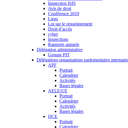
Inspection ISIS
Avis de droit
Conférence 2019
Liens
Loi sur le renseignement
Droit d’accès
cyber
Inspections
Rapports annuels
Délégation administrative
Groupe PIT
Délégations organisations parlementaires internati
APF
Portrait
Calendrier
Activités
Bases légales
AELE/UE
Portrait
Calendrier
Activités
Bases légales
DCE
Portrait
Calendrier