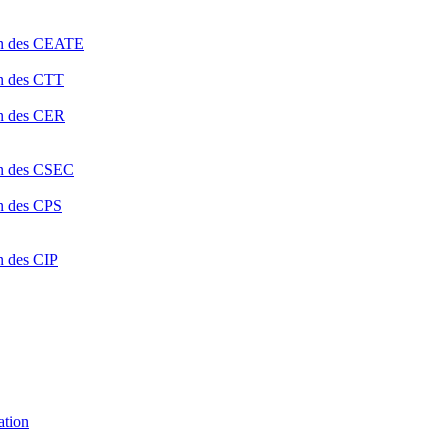
ion des CEATE
on des CTT
on des CER
ion des CSEC
on des CPS
n des CIP
ation