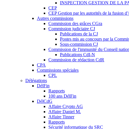
INSPECTION GESTION DE LA P
CEP
CEP Gestion par les autorités de la fusion 
Autres commissions
Commission des grâces CGra
Commission judiciaire CJ
Publications de la CJ
Postes mis au concours par la Commiss
Sous-commission CJ
Commission de l'immunité du Conseil natio
Publications CdI-N
Commission de rédaction CdR
CPA
Commissions spéciales
CPL
Délégations
DélFin
Rapports
100 ans DélFin
DélCdG
Affaire Crypto AG
Affaire Daniel M.
Affaire Tinner
Rapports
Sécurité informatique du SRC