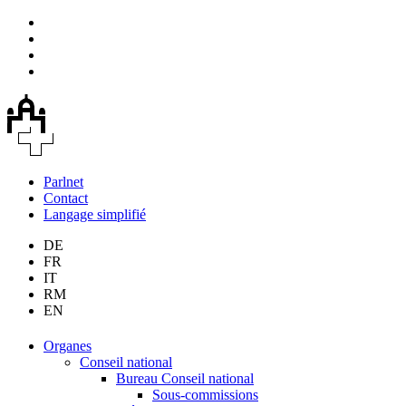
Parlnet
Contact
Langage simplifié
DE
FR
IT
RM
EN
Organes
Conseil national
Bureau Conseil national
Sous-commissions