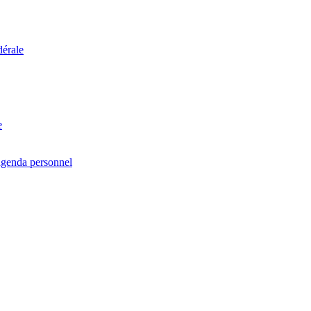
dérale
e
agenda personnel