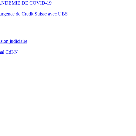
ANDÉMIE DE COVID-19
d’urgence de Credit Suisse avec UBS
ion judiciaire
nal CdI-N