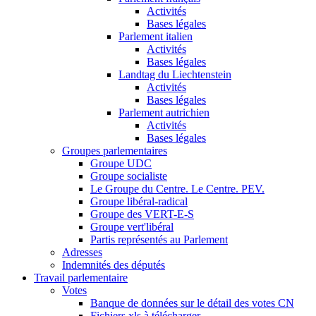
Activités
Bases légales
Parlement italien
Activités
Bases légales
Landtag du Liechtenstein
Activités
Bases légales
Parlement autrichien
Activités
Bases légales
Groupes parlementaires
Groupe UDC
Groupe socialiste
Le Groupe du Centre. Le Centre. PEV.
Groupe libéral-radical
Groupe des VERT-E-S
Groupe vert'libéral
Partis représentés au Parlement
Adresses
Indemnités des députés
Travail parlementaire
Votes
Banque de données sur le détail des votes CN
Fichiers xls à télécharger