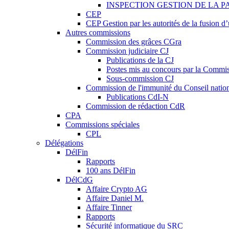
INSPECTION GESTION DE LA P
CEP
CEP Gestion par les autorités de la fusion 
Autres commissions
Commission des grâces CGra
Commission judiciaire CJ
Publications de la CJ
Postes mis au concours par la Commiss
Sous-commission CJ
Commission de l'immunité du Conseil natio
Publications CdI-N
Commission de rédaction CdR
CPA
Commissions spéciales
CPL
Délégations
DélFin
Rapports
100 ans DélFin
DélCdG
Affaire Crypto AG
Affaire Daniel M.
Affaire Tinner
Rapports
Sécurité informatique du SRC