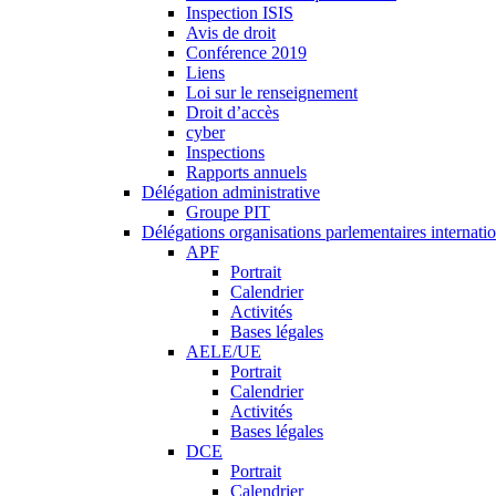
Inspection ISIS
Avis de droit
Conférence 2019
Liens
Loi sur le renseignement
Droit d’accès
cyber
Inspections
Rapports annuels
Délégation administrative
Groupe PIT
Délégations organisations parlementaires internati
APF
Portrait
Calendrier
Activités
Bases légales
AELE/UE
Portrait
Calendrier
Activités
Bases légales
DCE
Portrait
Calendrier