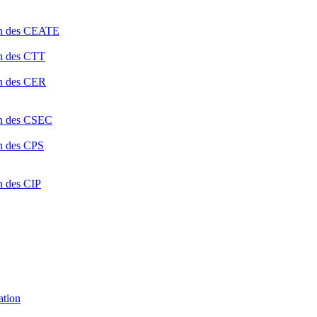
ion des CEATE
on des CTT
on des CER
ion des CSEC
on des CPS
n des CIP
ation