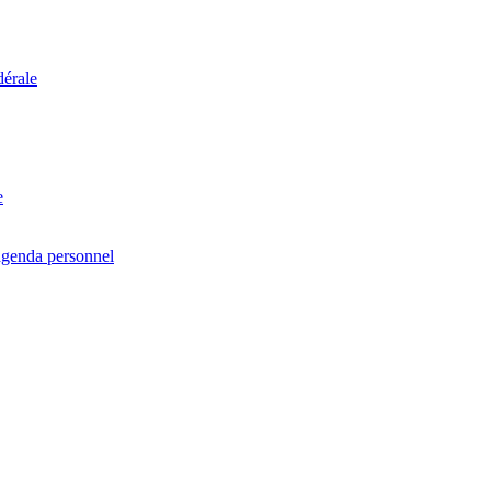
dérale
e
agenda personnel