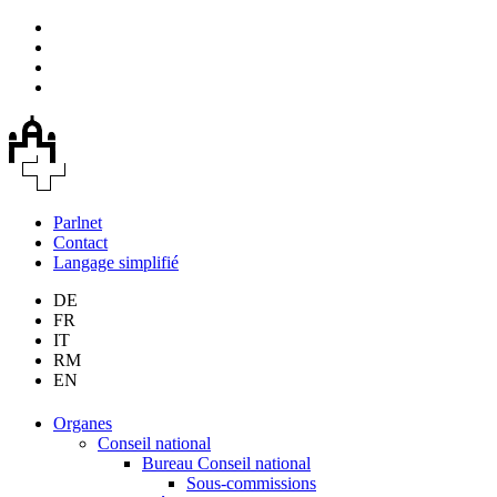
Parlnet
Contact
Langage simplifié
DE
FR
IT
RM
EN
Organes
Conseil national
Bureau Conseil national
Sous-commissions