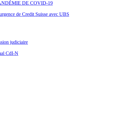
ANDÉMIE DE COVID-19
d’urgence de Credit Suisse avec UBS
ion judiciaire
nal CdI-N