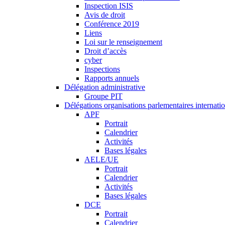
Inspection ISIS
Avis de droit
Conférence 2019
Liens
Loi sur le renseignement
Droit d’accès
cyber
Inspections
Rapports annuels
Délégation administrative
Groupe PIT
Délégations organisations parlementaires internati
APF
Portrait
Calendrier
Activités
Bases légales
AELE/UE
Portrait
Calendrier
Activités
Bases légales
DCE
Portrait
Calendrier