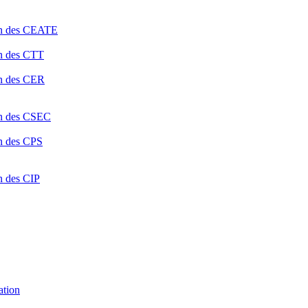
ion des CEATE
on des CTT
on des CER
ion des CSEC
on des CPS
n des CIP
ation