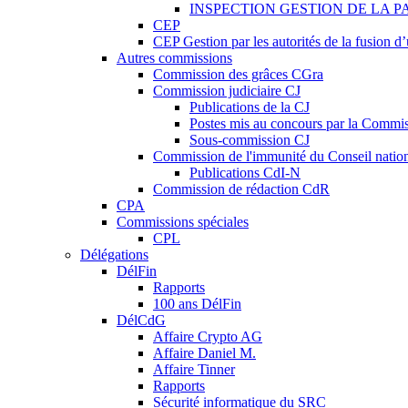
INSPECTION GESTION DE LA P
CEP
CEP Gestion par les autorités de la fusion 
Autres commissions
Commission des grâces CGra
Commission judiciaire CJ
Publications de la CJ
Postes mis au concours par la Commiss
Sous-commission CJ
Commission de l'immunité du Conseil natio
Publications CdI-N
Commission de rédaction CdR
CPA
Commissions spéciales
CPL
Délégations
DélFin
Rapports
100 ans DélFin
DélCdG
Affaire Crypto AG
Affaire Daniel M.
Affaire Tinner
Rapports
Sécurité informatique du SRC