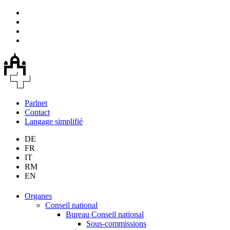
Parlnet
Contact
Langage simplifié
DE
FR
IT
RM
EN
Organes
Conseil national
Bureau Conseil national
Sous-commissions