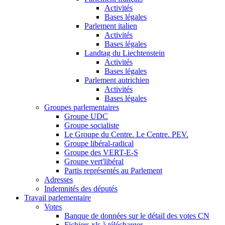
Activités
Bases légales
Parlement italien
Activités
Bases légales
Landtag du Liechtenstein
Activités
Bases légales
Parlement autrichien
Activités
Bases légales
Groupes parlementaires
Groupe UDC
Groupe socialiste
Le Groupe du Centre. Le Centre. PEV.
Groupe libéral-radical
Groupe des VERT-E-S
Groupe vert'libéral
Partis représentés au Parlement
Adresses
Indemnités des députés
Travail parlementaire
Votes
Banque de données sur le détail des votes CN
Fichiers xls à télécharger