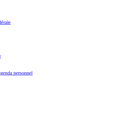
dérale
e
agenda personnel