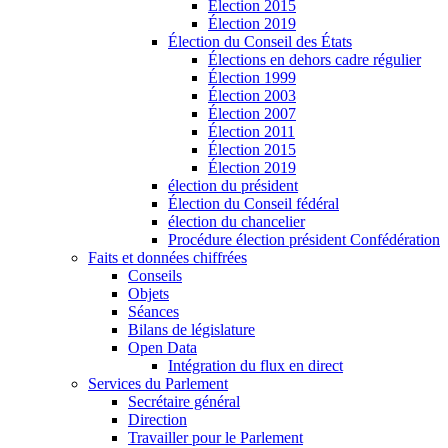
Élection 2015
Élection 2019
Élection du Conseil des États
Élections en dehors cadre régulier
Élection 1999
Élection 2003
Élection 2007
Élection 2011
Élection 2015
Élection 2019
élection du président
Élection du Conseil fédéral
élection du chancelier
Procédure élection président Confédération
Faits et données chiffrées
Conseils
Objets
Séances
Bilans de législature
Open Data
Intégration du flux en direct
Services du Parlement
Secrétaire général
Direction
Travailler pour le Parlement