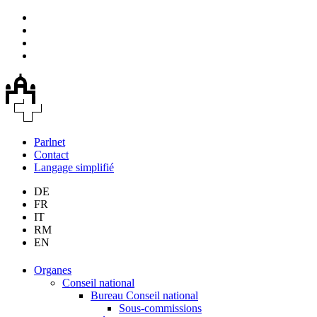
Parlnet
Contact
Langage simplifié
DE
FR
IT
RM
EN
Organes
Conseil national
Bureau Conseil national
Sous-commissions