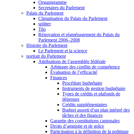
Organigramme
Secretaires du Parlement
Palais du Parlement
Climatisation du Palais du Parlement
splitter
Tilo
Rénovation et réaménagement du Palais du
Parlement 2006–2008
Histoire du Parlement
Le Parlement et la science
portrait du Parlement
Attributions de l’assemblée fédérale
Arbitrage des conflits de compétence
Évaluation de l’efficacité
Finances
Procédure budgétaire
Instruments de gestion budgétaire
Types de crédits et plafonds de
dépenses
Crédits supplémentaires
Budget assorti d’un plan intégré des
tâches et des finances
Garantie des constitutions cantonales
Droits d’amnistie et de grâce
Participation à la définition de la politique