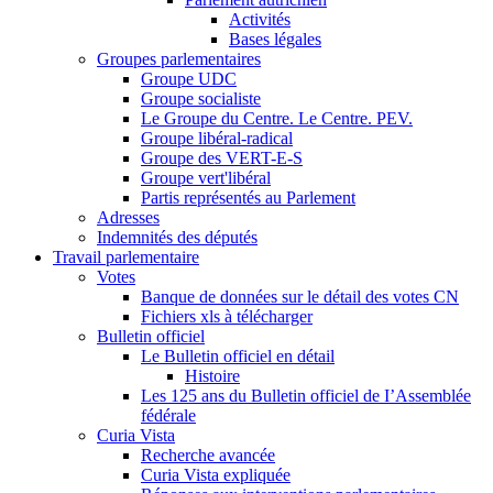
Activités
Bases légales
Groupes parlementaires
Groupe UDC
Groupe socialiste
Le Groupe du Centre. Le Centre. PEV.
Groupe libéral-radical
Groupe des VERT-E-S
Groupe vert'libéral
Partis représentés au Parlement
Adresses
Indemnités des députés
Travail parlementaire
Votes
Banque de données sur le détail des votes CN
Fichiers xls à télécharger
Bulletin officiel
Le Bulletin officiel en détail
Histoire
Les 125 ans du Bulletin officiel de I’Assemblée
fédérale
Curia Vista
Recherche avancée
Curia Vista expliquée