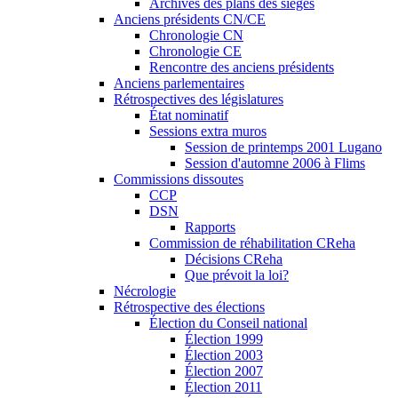
Archives des plans des sièges
Anciens présidents CN/CE
Chronologie CN
Chronologie CE
Rencontre des anciens présidents
Anciens parlementaires
Rétrospectives des législatures
État nominatif
Sessions extra muros
Session de printemps 2001 Lugano
Session d'automne 2006 à Flims
Commissions dissoutes
CCP
DSN
Rapports
Commission de réhabilitation CReha
Décisions CReha
Que prévoit la loi?
Nécrologie
Rétrospective des élections
Élection du Conseil national
Élection 1999
Élection 2003
Élection 2007
Élection 2011