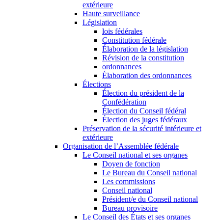
extérieure
Haute surveillance
Législation
lois fédérales
Constitution fédérale
Élaboration de la législation
Révision de la constitution
ordonnances
Élaboration des ordonnances
Élections
Élection du président de la
Confédération
Élection du Conseil fédéral
Élection des juges fédéraux
Préservation de la sécurité intérieure et
extérieure
Organisation de l’Assemblée fédérale
Le Conseil national et ses organes
Doyen de fonction
Le Bureau du Conseil national
Les commissions
Conseil national
Président/e du Conseil national
Bureau provisoire
Le Conseil des États et ses organes