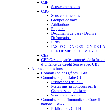
CdF
Sous-commissions
CdG
Sous-commissions
Groupes de travail
Attributions
Rapports
Documents de base / Droits à
l'information
Liens
INSPECTION GESTION DE LA
PANDÉMIE DE COVID-19
CEP
CEP Gestion par les autorités de la fusion
d’urgence de Credit Suisse avec UBS
Autres commissions
Commission des grâces CGra
Commission judiciaire CJ
Publications de la CJ
Postes mis au concours par la
Commission judiciaire
Sous-commission CJ
Commission de l'immunité du Conseil
national CdI-N
Publications CdI-N