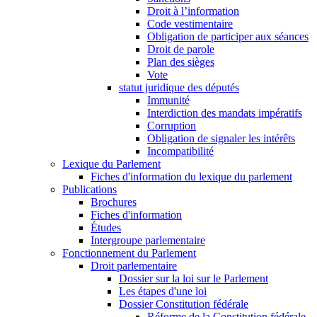
Droit à l’information
Code vestimentaire
Obligation de participer aux séances
Droit de parole
Plan des sièges
Vote
statut juridique des députés
Immunité
Interdiction des mandats impératifs
Corruption
Obligation de signaler les intérêts
Incompatibilité
Lexique du Parlement
Fiches d'information du lexique du parlement
Publications
Brochures
Fiches d'information
Études
Intergroupe parlementaire
Fonctionnement du Parlement
Droit parlementaire
Dossier sur la loi sur le Parlement
Les étapes d'une loi
Dossier Constitution fédérale
Réforme de la Constitution fédérale