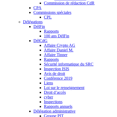
Commission de rédaction CdR
CPA
Commissions spéciales
CPL
Délégations
DélFin
Rapports
100 ans DélFin
DélCdG
Affaire Crypto AG
Affaire Daniel M.
Affaire Tinner
Rapports
Sécurité informatique du SRC
Inspection ISIS
Avis de droit
Conférence 2019
Liens
Loi sur le renseignement
Droit d’accès
cyber
Inspections
Rapports annuels
Délégation administrative
Groupe PIT