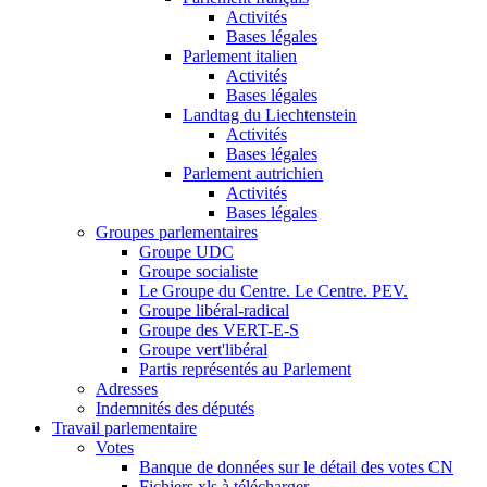
Activités
Bases légales
Parlement italien
Activités
Bases légales
Landtag du Liechtenstein
Activités
Bases légales
Parlement autrichien
Activités
Bases légales
Groupes parlementaires
Groupe UDC
Groupe socialiste
Le Groupe du Centre. Le Centre. PEV.
Groupe libéral-radical
Groupe des VERT-E-S
Groupe vert'libéral
Partis représentés au Parlement
Adresses
Indemnités des députés
Travail parlementaire
Votes
Banque de données sur le détail des votes CN
Fichiers xls à télécharger