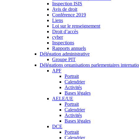
Inspection ISIS
Avis de droit
Conférence 2019
Liens
Loi sur le renseignement
Droit d’accès
cyber
Inspections
Rapports annuels
Délégation administrative
Groupe PIT
Délégations organisations parlementaires internati
APF
Portrait
Calendrier
Activités
Bases légales
AELE/UE
Portrait
Calendrier
Activités
Bases légales
DCE
Portrait
Calendrier