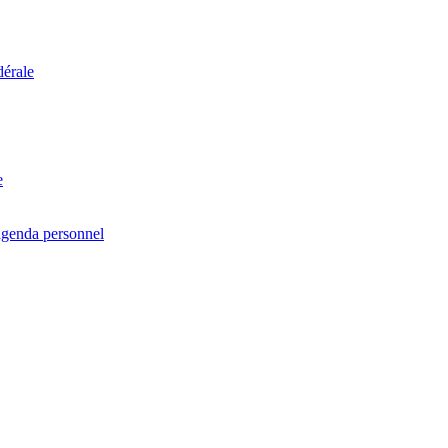
dérale
e
agenda personnel