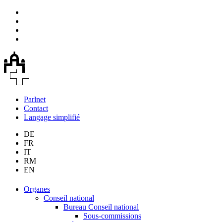
Parlnet
Contact
Langage simplifié
DE
FR
IT
RM
EN
Organes
Conseil national
Bureau Conseil national
Sous-commissions