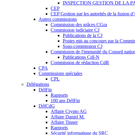
INSPECTION GESTION DE LA P
CEP
CEP Gestion par les autorités de la fusion 
Autres commissions
Commission des grâces CGra
Commission judiciaire CJ
Publications de la CJ
Postes mis au concours par la Commiss
Sous-commission CJ
Commission de l'immunité du Conseil natio
Publications CdI-N
Commission de rédaction CdR
CPA
Commissions spéciales
CPL
Délégations
DélFin
Rapports
100 ans DélFin
DélCdG
Affaire Crypto AG
Affaire Daniel M.
Affaire Tinner
Rapports
Sécurité informatique du SRC