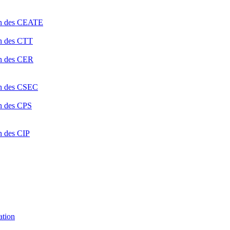
ion des CEATE
on des CTT
on des CER
ion des CSEC
on des CPS
n des CIP
ation