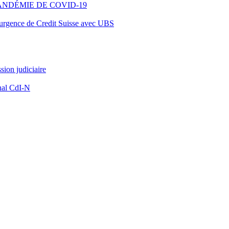
ANDÉMIE DE COVID-19
d’urgence de Credit Suisse avec UBS
ion judiciaire
nal CdI-N