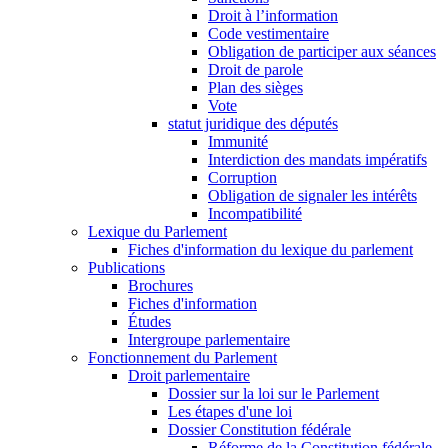
Droit à l’information
Code vestimentaire
Obligation de participer aux séances
Droit de parole
Plan des sièges
Vote
statut juridique des députés
Immunité
Interdiction des mandats impératifs
Corruption
Obligation de signaler les intérêts
Incompatibilité
Lexique du Parlement
Fiches d'information du lexique du parlement
Publications
Brochures
Fiches d'information
Études
Intergroupe parlementaire
Fonctionnement du Parlement
Droit parlementaire
Dossier sur la loi sur le Parlement
Les étapes d'une loi
Dossier Constitution fédérale
Réforme de la Constitution fédérale