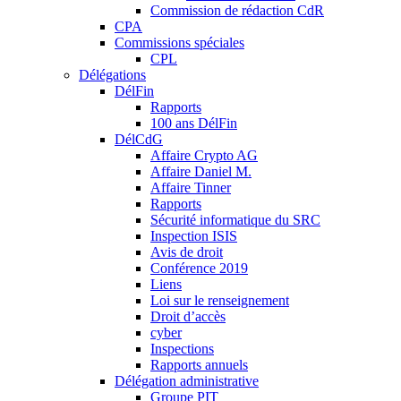
Commission de rédaction CdR
CPA
Commissions spéciales
CPL
Délégations
DélFin
Rapports
100 ans DélFin
DélCdG
Affaire Crypto AG
Affaire Daniel M.
Affaire Tinner
Rapports
Sécurité informatique du SRC
Inspection ISIS
Avis de droit
Conférence 2019
Liens
Loi sur le renseignement
Droit d’accès
cyber
Inspections
Rapports annuels
Délégation administrative
Groupe PIT