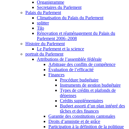
Organigramme
Secretaires du Parlement
Palais du Parlement
Climatisation du Palais du Parlement
splitter
Tilo
Rénovation et réaménagement du Palais du
Parlement 2006–2008
Histoire du Parlement
Le Parlement et la science
portrait du Parlement
Attributions de l’assemblée fédérale
Arbitrage des conflits de compétence
Évaluation de l’efficacité
Finances
Procédure budgétaire
Instruments de gestion budgétaire
Types de crédits et plafonds de
dépenses
Crédits supplémentaires
Budget assorti d’un plan intégré des
tâches et des finances
Garantie des constitutions cantonales
Droits d’amnistie et de grâce
Participation à la définition de la politique