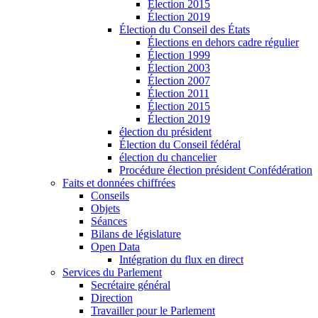
Élection 2015
Élection 2019
Élection du Conseil des États
Élections en dehors cadre régulier
Élection 1999
Élection 2003
Élection 2007
Élection 2011
Élection 2015
Élection 2019
élection du président
Élection du Conseil fédéral
élection du chancelier
Procédure élection président Confédération
Faits et données chiffrées
Conseils
Objets
Séances
Bilans de législature
Open Data
Intégration du flux en direct
Services du Parlement
Secrétaire général
Direction
Travailler pour le Parlement