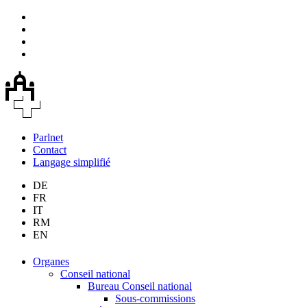
Parlnet
Contact
Langage simplifié
DE
FR
IT
RM
EN
Organes
Conseil national
Bureau Conseil national
Sous-commissions