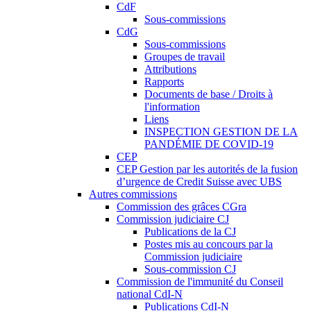
CdF
Sous-commissions
CdG
Sous-commissions
Groupes de travail
Attributions
Rapports
Documents de base / Droits à
l'information
Liens
INSPECTION GESTION DE LA
PANDÉMIE DE COVID-19
CEP
CEP Gestion par les autorités de la fusion
d’urgence de Credit Suisse avec UBS
Autres commissions
Commission des grâces CGra
Commission judiciaire CJ
Publications de la CJ
Postes mis au concours par la
Commission judiciaire
Sous-commission CJ
Commission de l'immunité du Conseil
national CdI-N
Publications CdI-N