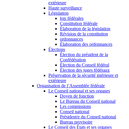
extérieure
Haute surveillance
Législation
lois fédérales
Constitution fédérale
Élaboration de la législation
Révision de la constitution
ordonnances
Élaboration des ordonnances
Élections
Élection du président de la
Confédération
Élection du Conseil fédéral
Élection des juges fédéraux
Préservation de la sécurité intérieure et
extérieure
Organisation de l’Assemblée fédérale
Le Conseil national et ses organes
Doyen de fonction
Le Bureau du Conseil national
Les commissions
Conseil national
Président/e du Conseil national
Bureau provisoire
Le Conseil des États et ses organes