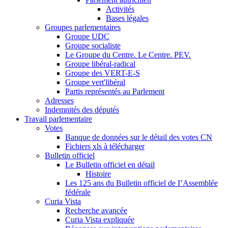
Activités
Bases légales
Groupes parlementaires
Groupe UDC
Groupe socialiste
Le Groupe du Centre. Le Centre. PEV.
Groupe libéral-radical
Groupe des VERT-E-S
Groupe vert'libéral
Partis représentés au Parlement
Adresses
Indemnités des députés
Travail parlementaire
Votes
Banque de données sur le détail des votes CN
Fichiers xls à télécharger
Bulletin officiel
Le Bulletin officiel en détail
Histoire
Les 125 ans du Bulletin officiel de I’Assemblée
fédérale
Curia Vista
Recherche avancée
Curia Vista expliquée