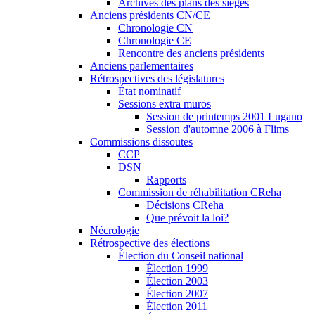
Archives des plans des sièges
Anciens présidents CN/CE
Chronologie CN
Chronologie CE
Rencontre des anciens présidents
Anciens parlementaires
Rétrospectives des législatures
État nominatif
Sessions extra muros
Session de printemps 2001 Lugano
Session d'automne 2006 à Flims
Commissions dissoutes
CCP
DSN
Rapports
Commission de réhabilitation CReha
Décisions CReha
Que prévoit la loi?
Nécrologie
Rétrospective des élections
Élection du Conseil national
Élection 1999
Élection 2003
Élection 2007
Élection 2011