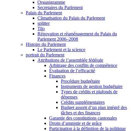
Organigramme
Secretaires du Parlement
Palais du Parlement
Climatisation du Palais du Parlement
splitter
Tilo
Rénovation et réaménagement du Palais du
Parlement 2006–2008
Histoire du Parlement
Le Parlement et la science
portrait du Parlement
Attributions de l’assemblée fédérale
Arbitrage des conflits de compétence
Évaluation de l’efficacité
Finances
Procédure budgétaire
Instruments de gestion budgétaire
Types de crédits et plafonds de
dépenses
Crédits supplémentaires
Budget assorti d’un plan intégré des
tâches et des finances
Garantie des constitutions cantonales
Droits d’amnistie et de grâce
Participation à la définition de la politique