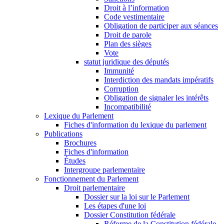
Droit à l’information
Code vestimentaire
Obligation de participer aux séances
Droit de parole
Plan des sièges
Vote
statut juridique des députés
Immunité
Interdiction des mandats impératifs
Corruption
Obligation de signaler les intérêts
Incompatibilité
Lexique du Parlement
Fiches d'information du lexique du parlement
Publications
Brochures
Fiches d'information
Études
Intergroupe parlementaire
Fonctionnement du Parlement
Droit parlementaire
Dossier sur la loi sur le Parlement
Les étapes d'une loi
Dossier Constitution fédérale
Réforme de la Constitution fédérale