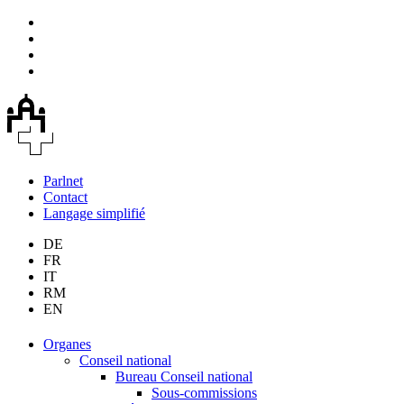
Parlnet
Contact
Langage simplifié
DE
FR
IT
RM
EN
Organes
Conseil national
Bureau Conseil national
Sous-commissions