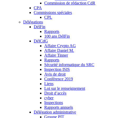
Commission de rédaction CdR
CPA
Commissions spéciales
CPL
Délégations
DélFin
Rapports
100 ans DélFin
DélCdG
Affaire Crypto AG
Affaire Daniel M.
Affaire Tinner
Rapports
Sécurité informatique du SRC
Inspection ISIS
Avis de droit
Conférence 2019
Liens
Loi sur le renseignement
Droit d’accès
cyber
Inspections
Rapports annuels
Délégation administrative
Groupe PIT