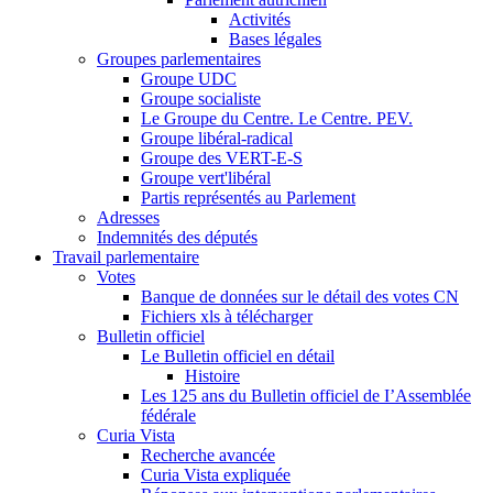
Activités
Bases légales
Groupes parlementaires
Groupe UDC
Groupe socialiste
Le Groupe du Centre. Le Centre. PEV.
Groupe libéral-radical
Groupe des VERT-E-S
Groupe vert'libéral
Partis représentés au Parlement
Adresses
Indemnités des députés
Travail parlementaire
Votes
Banque de données sur le détail des votes CN
Fichiers xls à télécharger
Bulletin officiel
Le Bulletin officiel en détail
Histoire
Les 125 ans du Bulletin officiel de I’Assemblée
fédérale
Curia Vista
Recherche avancée
Curia Vista expliquée