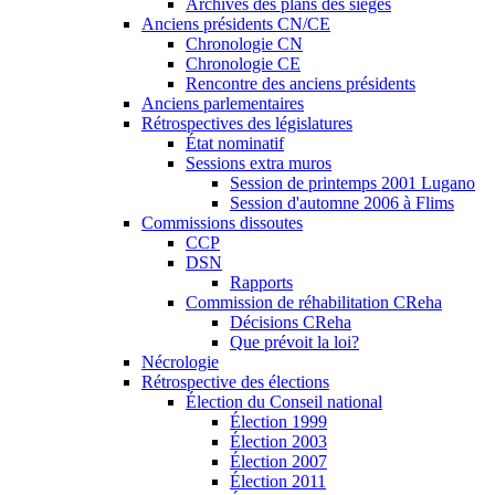
Archives des plans des sièges
Anciens présidents CN/CE
Chronologie CN
Chronologie CE
Rencontre des anciens présidents
Anciens parlementaires
Rétrospectives des législatures
État nominatif
Sessions extra muros
Session de printemps 2001 Lugano
Session d'automne 2006 à Flims
Commissions dissoutes
CCP
DSN
Rapports
Commission de réhabilitation CReha
Décisions CReha
Que prévoit la loi?
Nécrologie
Rétrospective des élections
Élection du Conseil national
Élection 1999
Élection 2003
Élection 2007
Élection 2011