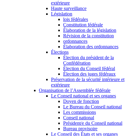
extérieure
Haute surveillance
Législation
lois fédérales
Constitution fédérale
Élaboration de la législation
Révision de la constitution
ordonnances
Élaboration des ordonnances
Élections
Élection du président de la
Confédération
Élection du Conseil fédéral
Élection des juges fédéraux
Préservation de la sécurité intérieure et
extérieure
Organisation de l’Assemblée fédérale
Le Conseil national et ses organes
Doyen de fonction
Le Bureau du Conseil national
Les commissions
Conseil national
Président/e du Conseil national
Bureau provisoire
Le Conseil des États et ses organes