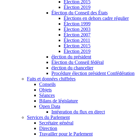
Élection 2015
Élection 2019
Élection du Conseil des États
Élections en dehors cadre régulier
Élection 1999
Élection 2003
Élection 2007
Élection 2011
Élection 2015
Élection 2019
élection du président
Élection du Conseil fédéral
élection du chancelier
Procédure élection président Confédération
Faits et données chiffrées
Conseils
Objets
Séances
Bilans de législature
Open Data
Intégration du flux en direct
Services du Parlement
Secrétaire général
Direction
Travailler pour le Parlement