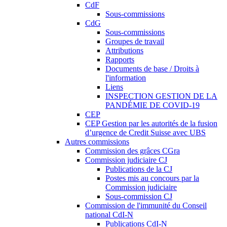
CdF
Sous-commissions
CdG
Sous-commissions
Groupes de travail
Attributions
Rapports
Documents de base / Droits à
l'information
Liens
INSPECTION GESTION DE LA
PANDÉMIE DE COVID-19
CEP
CEP Gestion par les autorités de la fusion
d’urgence de Credit Suisse avec UBS
Autres commissions
Commission des grâces CGra
Commission judiciaire CJ
Publications de la CJ
Postes mis au concours par la
Commission judiciaire
Sous-commission CJ
Commission de l'immunité du Conseil
national CdI-N
Publications CdI-N