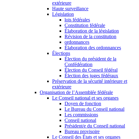
extérieure
Haute surveillance
Législation
lois fédérales
Constitution fédérale
Élaboration de la législation
Révision de la constitution
ordonnances
Élaboration des ordonnances
Élections
Élection du président de la
Confédération
Élection du Conseil fédéral
Élection des juges fédéraux
Préservation de la sécurité intérieure et
extérieure
Organisation de l’Assemblée fédérale
Le Conseil national et ses organes
Doyen de fonction
Le Bureau du Conseil national
Les commissions
Conseil national
Président/e du Conseil national
Bureau provisoire
Le Conseil des États et ses organes