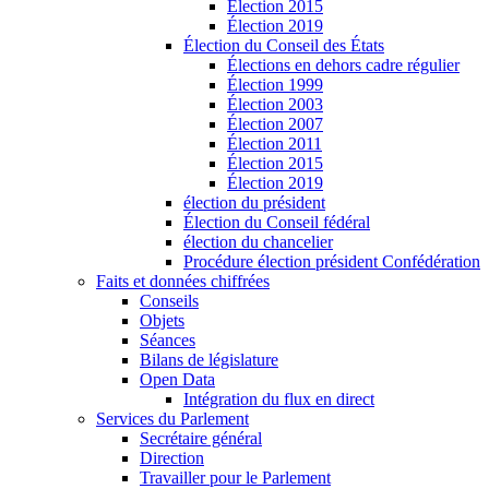
Élection 2015
Élection 2019
Élection du Conseil des États
Élections en dehors cadre régulier
Élection 1999
Élection 2003
Élection 2007
Élection 2011
Élection 2015
Élection 2019
élection du président
Élection du Conseil fédéral
élection du chancelier
Procédure élection président Confédération
Faits et données chiffrées
Conseils
Objets
Séances
Bilans de législature
Open Data
Intégration du flux en direct
Services du Parlement
Secrétaire général
Direction
Travailler pour le Parlement