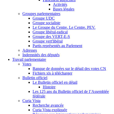
Activités
Bases légales
Groupes parlementaires
Groupe UDC
Groupe socialiste
Le Groupe du Centre. Le Centre. PEV.
Groupe libéral-radical
Groupe des VERT-E-S
Groupe vert'libéral
Partis représentés au Parlement
Adresses
Indemnités des députés
Travail parlementaire
Votes
Banque de données sur le détail des votes CN
Fichiers xls à télécharger
Bulletin officiel
Le Bulletin officiel en détail
Histoire
Les 125 ans du Bulletin officiel de I’Assemblée
fédérale
Curia Vista
Recherche avancée
Curia Vista expliquée