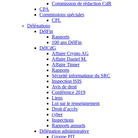
Commission de rédaction CdR
CPA
Commissions spéciales
CPL
Délégations
DélFin
Rapports
100 ans DélFin
DélCdG
Affaire Crypto AG
Affaire Daniel M.
Affaire Tinner
Rapports
Sécurité informatique du SRC
Inspection ISIS
Avis de droit
Conférence 2019
Liens
Loi sur le renseignement
Droit d’accès
cyber
Inspections
Rapports annuels
Délégation administrative
Groupe PIT