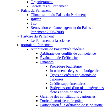
Organigramme
Secretaires du Parlement
Palais du Parlement
Climatisation du Palais du Parlement
splitter
Tilo
Rénovation et réaménagement du Palais du
Parlement 2006–2008
Histoire du Parlement
Le Parlement et la science
portrait du Parlement
Attributions de l’assemblée fédérale
Arbitrage des conflits de compétence
Évaluation de l’efficacité
Finances
Procédure budgétaire
Instruments de gestion budgétaire
Types de crédits et plafonds de
dépenses
Crédits supplémentaires
Budget assorti d’un plan intégré des
tâches et des finances
Garantie des constitutions cantonales
Droits d’amnistie et de grâce
Participation à la définition de la politique