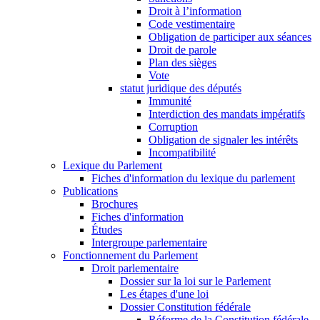
Droit à l’information
Code vestimentaire
Obligation de participer aux séances
Droit de parole
Plan des sièges
Vote
statut juridique des députés
Immunité
Interdiction des mandats impératifs
Corruption
Obligation de signaler les intérêts
Incompatibilité
Lexique du Parlement
Fiches d'information du lexique du parlement
Publications
Brochures
Fiches d'information
Études
Intergroupe parlementaire
Fonctionnement du Parlement
Droit parlementaire
Dossier sur la loi sur le Parlement
Les étapes d'une loi
Dossier Constitution fédérale
Réforme de la Constitution fédérale