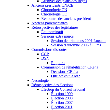
Archives des plans des sièges
Anciens présidents CN/CE
Chronologie CN
Chronologie CE
Rencontre des anciens présidents
Anciens parlementaires
Rétrospectives des législatures
État nominatif
Sessions extra muros
Session de printemps 2001 Lugano
Session d'automne 2006 à Flims
Commissions dissoutes
CCP
DSN
Rapports
Commission de réhabilitation CReha
Décisions CReha
Que prévoit la loi?
Nécrologie
Rétrospective des élections
Élection du Conseil national
Élection 1999
Élection 2003
Élection 2007
Élection 2011