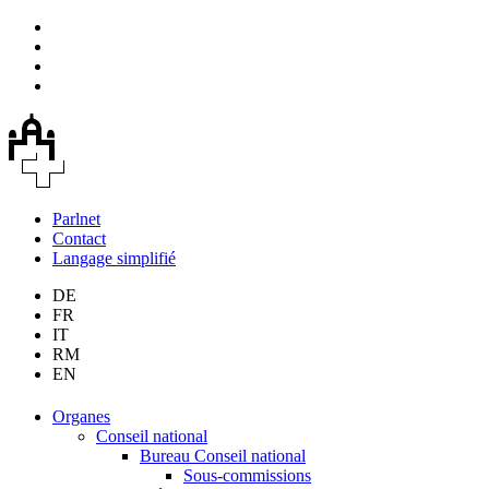
Parlnet
Contact
Langage simplifié
DE
FR
IT
RM
EN
Organes
Conseil national
Bureau Conseil national
Sous-commissions