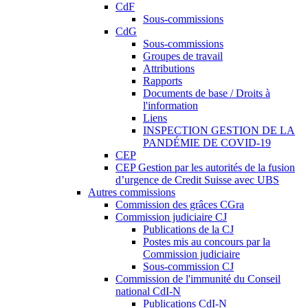
CdF
Sous-commissions
CdG
Sous-commissions
Groupes de travail
Attributions
Rapports
Documents de base / Droits à
l'information
Liens
INSPECTION GESTION DE LA
PANDÉMIE DE COVID-19
CEP
CEP Gestion par les autorités de la fusion
d’urgence de Credit Suisse avec UBS
Autres commissions
Commission des grâces CGra
Commission judiciaire CJ
Publications de la CJ
Postes mis au concours par la
Commission judiciaire
Sous-commission CJ
Commission de l'immunité du Conseil
national CdI-N
Publications CdI-N