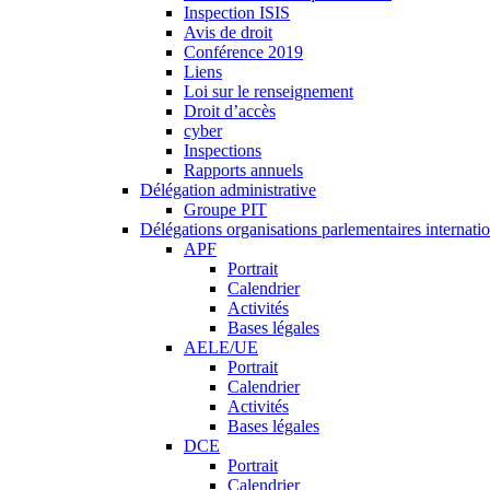
Inspection ISIS
Avis de droit
Conférence 2019
Liens
Loi sur le renseignement
Droit d’accès
cyber
Inspections
Rapports annuels
Délégation administrative
Groupe PIT
Délégations organisations parlementaires internati
APF
Portrait
Calendrier
Activités
Bases légales
AELE/UE
Portrait
Calendrier
Activités
Bases légales
DCE
Portrait
Calendrier