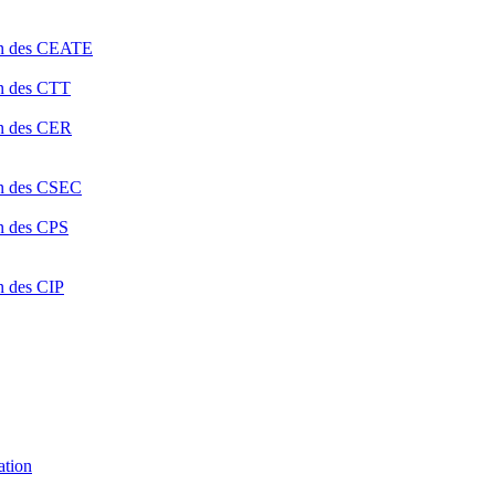
ion des CEATE
on des CTT
on des CER
ion des CSEC
on des CPS
n des CIP
ation