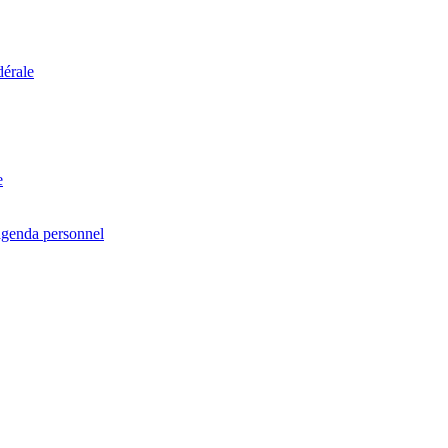
dérale
e
agenda personnel