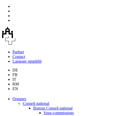
Parlnet
Contact
Langage simplifié
DE
FR
IT
RM
EN
Organes
Conseil national
Bureau Conseil national
Sous-commissions