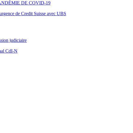
ANDÉMIE DE COVID-19
d’urgence de Credit Suisse avec UBS
ion judiciaire
nal CdI-N