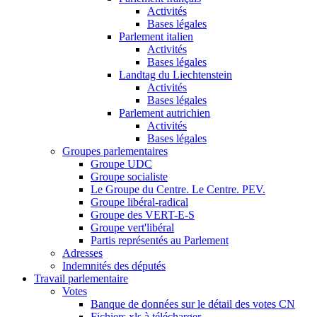
Activités
Bases légales
Parlement italien
Activités
Bases légales
Landtag du Liechtenstein
Activités
Bases légales
Parlement autrichien
Activités
Bases légales
Groupes parlementaires
Groupe UDC
Groupe socialiste
Le Groupe du Centre. Le Centre. PEV.
Groupe libéral-radical
Groupe des VERT-E-S
Groupe vert'libéral
Partis représentés au Parlement
Adresses
Indemnités des députés
Travail parlementaire
Votes
Banque de données sur le détail des votes CN
Fichiers xls à télécharger