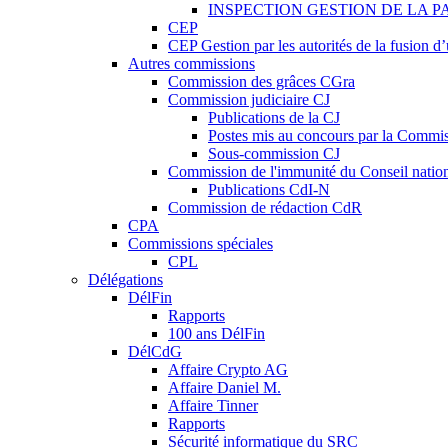
INSPECTION GESTION DE LA P
CEP
CEP Gestion par les autorités de la fusion 
Autres commissions
Commission des grâces CGra
Commission judiciaire CJ
Publications de la CJ
Postes mis au concours par la Commiss
Sous-commission CJ
Commission de l'immunité du Conseil natio
Publications CdI-N
Commission de rédaction CdR
CPA
Commissions spéciales
CPL
Délégations
DélFin
Rapports
100 ans DélFin
DélCdG
Affaire Crypto AG
Affaire Daniel M.
Affaire Tinner
Rapports
Sécurité informatique du SRC