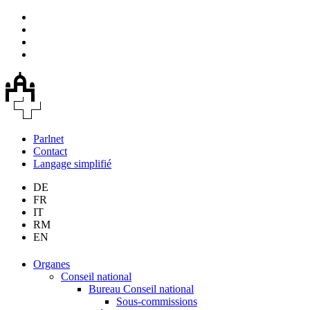
Parlnet
Contact
Langage simplifié
DE
FR
IT
RM
EN
Organes
Conseil national
Bureau Conseil national
Sous-commissions