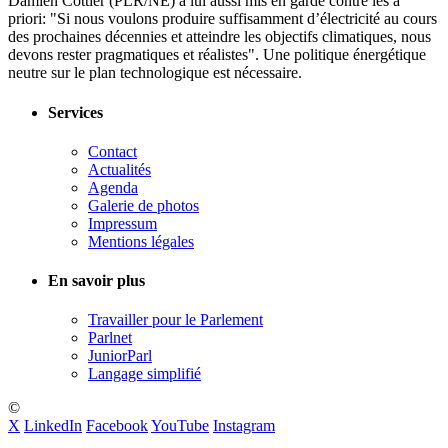
Damien Cottier (PLR/NE) a lui aussi mis en garde contre les a
priori: "Si nous voulons produire suffisamment d’électricité au cours
des prochaines décennies et atteindre les objectifs climatiques, nous
devons rester pragmatiques et réalistes". Une politique énergétique
neutre sur le plan technologique est nécessaire.
Services
Contact
Actualités
Agenda
Galerie de photos
Impressum
Mentions légales
En savoir plus
Travailler pour le Parlement
Parlnet
JuniorParl
Langage simplifié
©
X
LinkedIn
Facebook
YouTube
Instagram