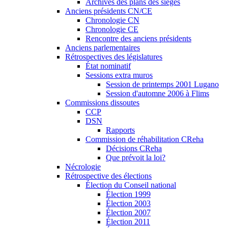
Archives des plans des sièges
Anciens présidents CN/CE
Chronologie CN
Chronologie CE
Rencontre des anciens présidents
Anciens parlementaires
Rétrospectives des législatures
État nominatif
Sessions extra muros
Session de printemps 2001 Lugano
Session d'automne 2006 à Flims
Commissions dissoutes
CCP
DSN
Rapports
Commission de réhabilitation CReha
Décisions CReha
Que prévoit la loi?
Nécrologie
Rétrospective des élections
Élection du Conseil national
Élection 1999
Élection 2003
Élection 2007
Élection 2011