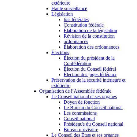
extérieure
Haute surveillance
Législation
lois fédérales
Constitution fédérale
Élaboration de la législation
Révision de la constitution
ordonnances
Élaboration des ordonnances
Élections
Élection du président de la
Confédération
Élection du Conseil fédéral
Élection des juges fédéraux
Préservation de la sécurité intérieure et
extérieure
Organisation de l’Assemblée fédérale
Le Conseil national et ses organes
Doyen de fonction
Le Bureau du Conseil national
Les commissions
Conseil national
Président/e du Conseil national
Bureau provisoire
Le Conseil des États et ses organes