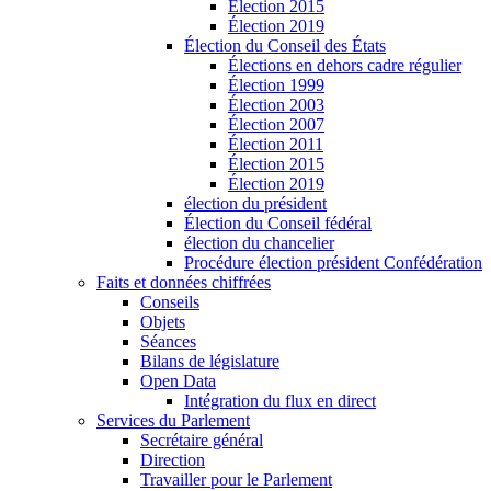
Élection 2015
Élection 2019
Élection du Conseil des États
Élections en dehors cadre régulier
Élection 1999
Élection 2003
Élection 2007
Élection 2011
Élection 2015
Élection 2019
élection du président
Élection du Conseil fédéral
élection du chancelier
Procédure élection président Confédération
Faits et données chiffrées
Conseils
Objets
Séances
Bilans de législature
Open Data
Intégration du flux en direct
Services du Parlement
Secrétaire général
Direction
Travailler pour le Parlement