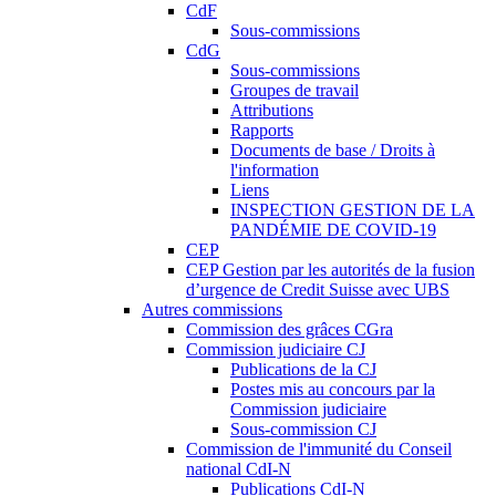
CdF
Sous-commissions
CdG
Sous-commissions
Groupes de travail
Attributions
Rapports
Documents de base / Droits à
l'information
Liens
INSPECTION GESTION DE LA
PANDÉMIE DE COVID-19
CEP
CEP Gestion par les autorités de la fusion
d’urgence de Credit Suisse avec UBS
Autres commissions
Commission des grâces CGra
Commission judiciaire CJ
Publications de la CJ
Postes mis au concours par la
Commission judiciaire
Sous-commission CJ
Commission de l'immunité du Conseil
national CdI-N
Publications CdI-N