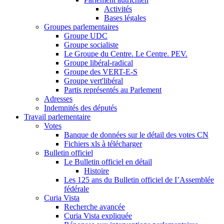
Activités
Bases légales
Groupes parlementaires
Groupe UDC
Groupe socialiste
Le Groupe du Centre. Le Centre. PEV.
Groupe libéral-radical
Groupe des VERT-E-S
Groupe vert'libéral
Partis représentés au Parlement
Adresses
Indemnités des députés
Travail parlementaire
Votes
Banque de données sur le détail des votes CN
Fichiers xls à télécharger
Bulletin officiel
Le Bulletin officiel en détail
Histoire
Les 125 ans du Bulletin officiel de I’Assemblée
fédérale
Curia Vista
Recherche avancée
Curia Vista expliquée