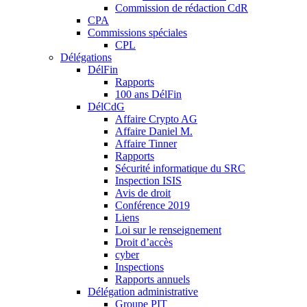
Commission de rédaction CdR
CPA
Commissions spéciales
CPL
Délégations
DélFin
Rapports
100 ans DélFin
DélCdG
Affaire Crypto AG
Affaire Daniel M.
Affaire Tinner
Rapports
Sécurité informatique du SRC
Inspection ISIS
Avis de droit
Conférence 2019
Liens
Loi sur le renseignement
Droit d’accès
cyber
Inspections
Rapports annuels
Délégation administrative
Groupe PIT