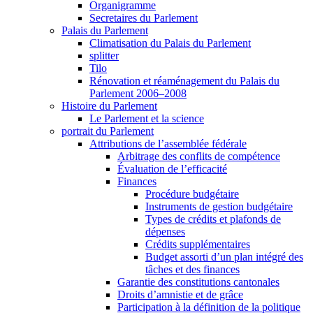
Organigramme
Secretaires du Parlement
Palais du Parlement
Climatisation du Palais du Parlement
splitter
Tilo
Rénovation et réaménagement du Palais du
Parlement 2006–2008
Histoire du Parlement
Le Parlement et la science
portrait du Parlement
Attributions de l’assemblée fédérale
Arbitrage des conflits de compétence
Évaluation de l’efficacité
Finances
Procédure budgétaire
Instruments de gestion budgétaire
Types de crédits et plafonds de
dépenses
Crédits supplémentaires
Budget assorti d’un plan intégré des
tâches et des finances
Garantie des constitutions cantonales
Droits d’amnistie et de grâce
Participation à la définition de la politique