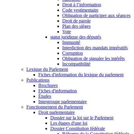
Droit à l’information
Code vestimentaire
Obligation de participer aux séances
Droit de parole
Plan des sièges
Vote
statut juridique des députés
Immunité
Interdiction des mandats impératifs
Corruption
Obligation de signaler les intérêts
Incompatibilité
Lexique du Parlement
Fiches d'information du lexique du parlement
Publications
Brochures
Fiches d'information
Études
Intergroupe parlementaire
Fonctionnement du Parlement
Droit parlementaire
Dossier sur la loi sur le Parlement
Les étapes d'une loi
Dossier Constitution fédérale
Réforme de la Constitution fédérale