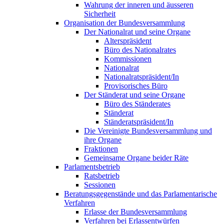
Wahrung der inneren und äusseren
Sicherheit
Organisation der Bundesversammlung
Der Nationalrat und seine Organe
Alterspräsident
Büro des Nationalrates
Kommissionen
Nationalrat
Nationalratspräsident/In
Provisorisches Büro
Der Ständerat und seine Organe
Büro des Ständerates
Ständerat
Ständeratspräsident/In
Die Vereinigte Bundesversammlung und
ihre Organe
Fraktionen
Gemeinsame Organe beider Räte
Parlamentsbetrieb
Ratsbetrieb
Sessionen
Beratungsgegenstände und das Parlamentarische
Verfahren
Erlasse der Bundesversammlung
Verfahren bei Erlassentwürfen