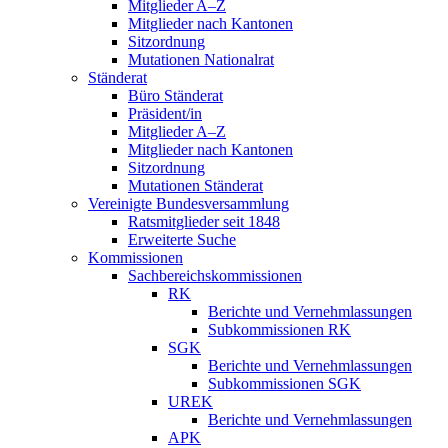
Mitglieder A–Z
Mitglieder nach Kantonen
Sitzordnung
Mutationen Nationalrat
Ständerat
Büro Ständerat
Präsident/in
Mitglieder A–Z
Mitglieder nach Kantonen
Sitzordnung
Mutationen Ständerat
Vereinigte Bundesversammlung
Ratsmitglieder seit 1848
Erweiterte Suche
Kommissionen
Sachbereichskommissionen
RK
Berichte und Vernehmlassungen
Subkommissionen RK
SGK
Berichte und Vernehmlassungen
Subkommissionen SGK
UREK
Berichte und Vernehmlassungen
APK