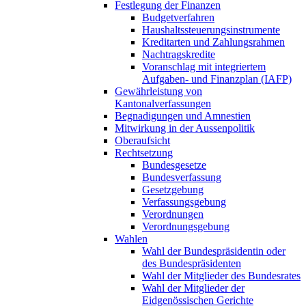
Festlegung der Finanzen
Budgetverfahren
Haushaltssteuerungsinstrumente
Kreditarten und Zahlungsrahmen
Nachtragskredite
Voranschlag mit integriertem
Aufgaben- und Finanzplan (IAFP)
Gewährleistung von
Kantonalverfassungen
Begnadigungen und Amnestien
Mitwirkung in der Aussenpolitik
Oberaufsicht
Rechtsetzung
Bundesgesetze
Bundesverfassung
Gesetzgebung
Verfassungsgebung
Verordnungen
Verordnungsgebung
Wahlen
Wahl der Bundespräsidentin oder
des Bundespräsidenten
Wahl der Mitglieder des Bundesrates
Wahl der Mitglieder der
Eidgenössischen Gerichte