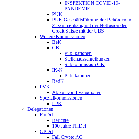
INSPEKTION COVID-19-
PANDEMIE
PUK
PUK Geschäftsführung der Behörden im
Zusammenhang mit der Notfusion der
Credit Suisse mit der UBS
Weitere Kommissionen
BeK
GK
Publikationen
Stellenausschreibungen
Subkommission GK
IK-N
Publikationen
RedK
PVK
Ablauf von Evaluationen
Spezialkommissionen
LPK
Delegationen
FinDel
Berichte
100 Jahre FinDel
GPDel
Fall Crypto AG