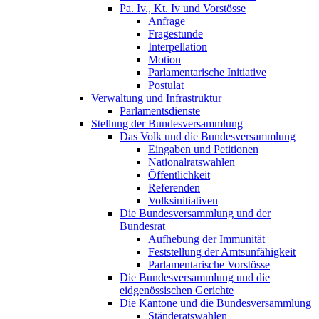
Pa. Iv., Kt. Iv und Vorstösse
Anfrage
Fragestunde
Interpellation
Motion
Parlamentarische Initiative
Postulat
Verwaltung und Infrastruktur
Parlamentsdienste
Stellung der Bundesversammlung
Das Volk und die Bundesversammlung
Eingaben und Petitionen
Nationalratswahlen
Öffentlichkeit
Referenden
Volksinitiativen
Die Bundesversammlung und der
Bundesrat
Aufhebung der Immunität
Feststellung der Amtsunfähigkeit
Parlamentarische Vorstösse
Die Bundesversammlung und die
eidgenössischen Gerichte
Die Kantone und die Bundesversammlung
Ständeratswahlen