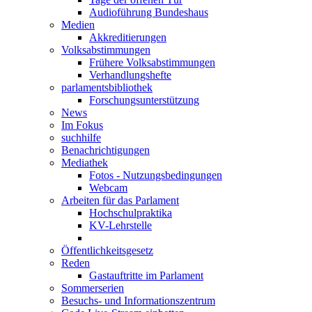
Audioführung Bundeshaus
Medien
Akkreditierungen
Volksabstimmungen
Frühere Volksabstimmungen
Verhandlungshefte
parlamentsbibliothek
Forschungsunterstützung
News
Im Fokus
suchhilfe
Benachrichtigungen
Mediathek
Fotos - Nutzungsbedingungen
Webcam
Arbeiten für das Parlament
Hochschulpraktika
KV-Lehrstelle
Öffentlichkeitsgesetz
Reden
Gastauftritte im Parlament
Sommerserien
Besuchs- und Informationszentrum