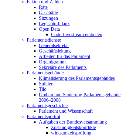
Fakten und Zahlen
Räte
Geschäfte
Sitzungen
Legislaturbilanz
Open Data
Code Livestream einbetten
Parlamentsdienste
Generalsekretär
Geschäftsleitung
Arbeiten für das Parlament
Organigramm
Sekretäre des Parlaments
Parlamentsgebäude
Klimatisierung des Parlamentsgebäudes
Splitter
Tilo
Umbau und Sanierung Parlamentsgebäude
2006–2008
Parlamentsgeschichte
Parlament und Wissenschaft
Parlamentsporträt
Aufgaben der Bundesversammlung
Zuständigkeitskonflikte
wirksamkeitsprüfung