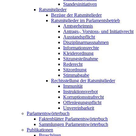
Standesinitiativen
Ratsmitglieder
Bezüge der Ratsmitglieder
Ratsmitglieder im Parlamentsbetrieb
Amtsgeheimnis
Antrags-, Vorstoss- und Initiativrecht
Ausstandspflicht
Disziplinarmassnahmen
Informationsrechte
Kleiderordnung
Sitzungsteilnahme
Rederecht
Sitzordnung
Stimmabgabe
Rechtsstellung der Ratsmitglieder
Immunität
Instruktionsverbot
Korruptionsstrafrecht
Offenlegungspflicht
Unvereinbarkeit
Parlamentswörterbuch
Faktenblätter Parlamentswörterbuch
Sammlungen Parlamentswörterbuch
Publikationen
Broschüren