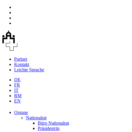
Parlnet
Kontakt
Leichte Sprache
DE
FR
IT
RM
EN
Organe
Nationalrat
Büro Nationalrat
Präsident/in