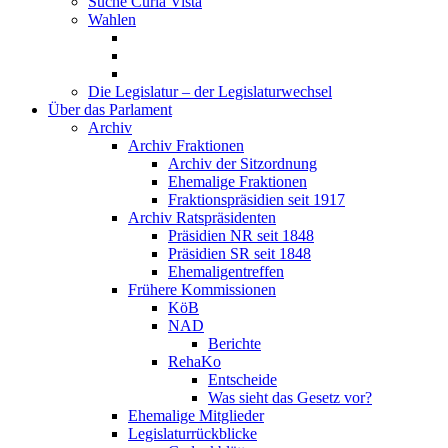
Suche Curia Vista
Wahlen
Die Legislatur – der Legislaturwechsel
Über das Parlament
Archiv
Archiv Fraktionen
Archiv der Sitzordnung
Ehemalige Fraktionen
Fraktionspräsidien seit 1917
Archiv Ratspräsidenten
Präsidien NR seit 1848
Präsidien SR seit 1848
Ehemaligentreffen
Frühere Kommissionen
KöB
NAD
Berichte
RehaKo
Entscheide
Was sieht das Gesetz vor?
Ehemalige Mitglieder
Legislaturrückblicke