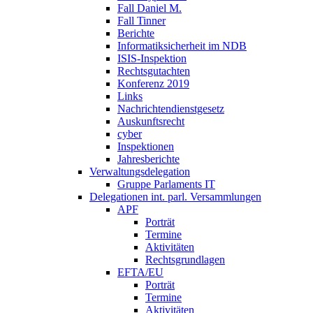
Fall Daniel M.
Fall Tinner
Berichte
Informatiksicherheit ­im NDB
ISIS-Inspektion
Rechtsgutachten
Konferenz 2019
Links
Nachrichtendienstgesetz
Auskunftsrecht
cyber
Inspektionen
Jahresberichte
Verwaltungsdelegation
Gruppe Parlaments IT
Delegationen int. parl. Versammlungen
APF
Porträt
Termine
Aktivitäten
Rechtsgrundlagen
EFTA/EU
Porträt
Termine
Aktivitäten