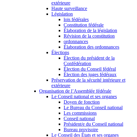
extérieure
Haute surveillance
Législation
lois fédérales
Constitution fédérale
Élaboration de la législation
Révision de la constitution
ordonnances
Élaboration des ordonnances
Élections
Élection du président de la
Confédération
Élection du Conseil fédéral
Élection des juges fédéraux
Préservation de la sécurité intérieure et
extérieure
Organisation de l’Assemblée fédérale
Le Conseil national et ses organes
Doyen de fonction
Le Bureau du Conseil national
Les commissions
Conseil national
Président/e du Conseil national
Bureau provisoire
Le Conseil des États et ses organes