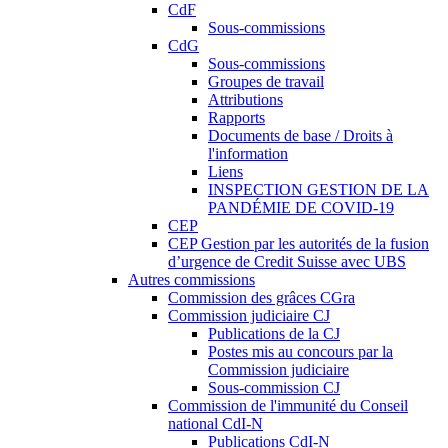
CdF
Sous-commissions
CdG
Sous-commissions
Groupes de travail
Attributions
Rapports
Documents de base / Droits à
l'information
Liens
INSPECTION GESTION DE LA
PANDÉMIE DE COVID-19
CEP
CEP Gestion par les autorités de la fusion
d’urgence de Credit Suisse avec UBS
Autres commissions
Commission des grâces CGra
Commission judiciaire CJ
Publications de la CJ
Postes mis au concours par la
Commission judiciaire
Sous-commission CJ
Commission de l'immunité du Conseil
national CdI-N
Publications CdI-N