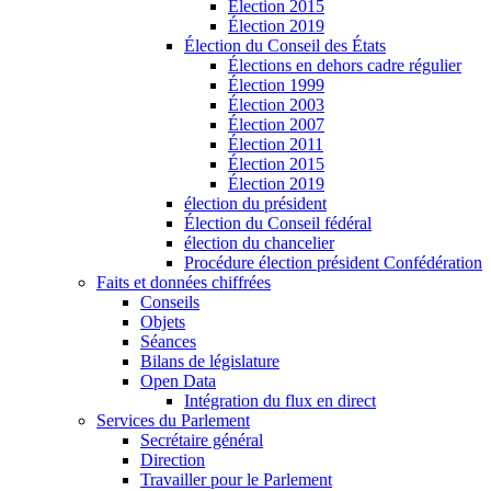
Élection 2015
Élection 2019
Élection du Conseil des États
Élections en dehors cadre régulier
Élection 1999
Élection 2003
Élection 2007
Élection 2011
Élection 2015
Élection 2019
élection du président
Élection du Conseil fédéral
élection du chancelier
Procédure élection président Confédération
Faits et données chiffrées
Conseils
Objets
Séances
Bilans de législature
Open Data
Intégration du flux en direct
Services du Parlement
Secrétaire général
Direction
Travailler pour le Parlement