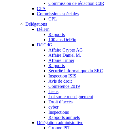
Commission de rédaction CdR
CPA
Commissions spéciales
CPL
Délégations
DélFin
Rapports
100 ans DélFin
DélCdG
Affaire Crypto AG
Affaire Daniel M.
Affaire Tinner
Rapports
Sécurité informatique du SRC
Inspection ISIS
Avis de droit
Conférence 2019
Liens
Loi sur le renseignement
Droit d’accès
cyber
Inspections
Rapports annuels
Délégation administrative
Groupe PIT