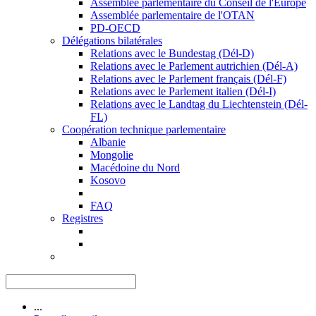
Assemblée parlementaire du Conseil de l'Europe
Assemblée parlementaire de l'OTAN
PD-OECD
Délégations bilatérales
Relations avec le Bundestag (Dél-D)
Relations avec le Parlement autrichien (Dél-A)
Relations avec le Parlement français (Dél-F)
Relations avec le Parlement italien (Dél-I)
Relations avec le Landtag du Liechtenstein (Dél-
FL)
Coopération technique parlementaire
Albanie
Mongolie
Macédoine du Nord
Kosovo
FAQ
Registres
...