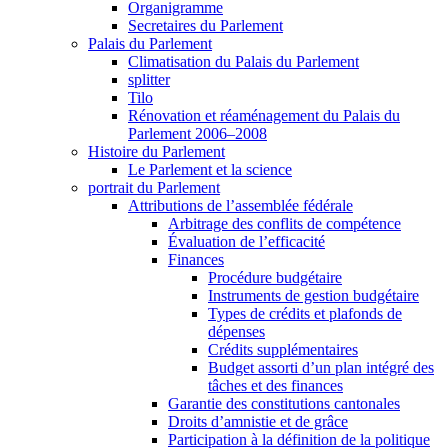
Organigramme
Secretaires du Parlement
Palais du Parlement
Climatisation du Palais du Parlement
splitter
Tilo
Rénovation et réaménagement du Palais du
Parlement 2006–2008
Histoire du Parlement
Le Parlement et la science
portrait du Parlement
Attributions de l’assemblée fédérale
Arbitrage des conflits de compétence
Évaluation de l’efficacité
Finances
Procédure budgétaire
Instruments de gestion budgétaire
Types de crédits et plafonds de
dépenses
Crédits supplémentaires
Budget assorti d’un plan intégré des
tâches et des finances
Garantie des constitutions cantonales
Droits d’amnistie et de grâce
Participation à la définition de la politique