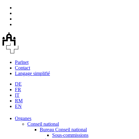
Parlnet
Contact
Langage simplifié
DE
FR
IT
RM
EN
Organes
Conseil national
Bureau Conseil national
Sous-commissions