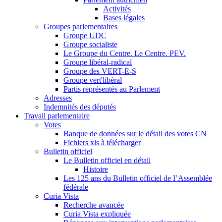
Activités
Bases légales
Groupes parlementaires
Groupe UDC
Groupe socialiste
Le Groupe du Centre. Le Centre. PEV.
Groupe libéral-radical
Groupe des VERT-E-S
Groupe vert'libéral
Partis représentés au Parlement
Adresses
Indemnités des députés
Travail parlementaire
Votes
Banque de données sur le détail des votes CN
Fichiers xls à télécharger
Bulletin officiel
Le Bulletin officiel en détail
Histoire
Les 125 ans du Bulletin officiel de I’Assemblée
fédérale
Curia Vista
Recherche avancée
Curia Vista expliquée