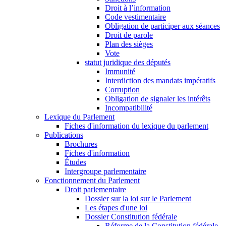
Droit à l’information
Code vestimentaire
Obligation de participer aux séances
Droit de parole
Plan des sièges
Vote
statut juridique des députés
Immunité
Interdiction des mandats impératifs
Corruption
Obligation de signaler les intérêts
Incompatibilité
Lexique du Parlement
Fiches d'information du lexique du parlement
Publications
Brochures
Fiches d'information
Études
Intergroupe parlementaire
Fonctionnement du Parlement
Droit parlementaire
Dossier sur la loi sur le Parlement
Les étapes d'une loi
Dossier Constitution fédérale
Réforme de la Constitution fédérale