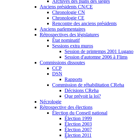
Archives des plans des sièges
Anciens présidents CN/CE
Chronologie CN
Chronologie CE
Rencontre des anciens présidents
Anciens parlementaires
Rétrospectives des législatures
État nominatif
Sessions extra muros
Session de printemps 2001 Lugano
Session d'automne 2006 à Flims
Commissions dissoutes
CCP
DSN
Rapports
Commission de réhabilitation CReha
Décisions CReha
Que prévoit la loi?
Nécrologie
Rétrospective des élections
Élection du Conseil national
Élection 1999
Élection 2003
Élection 2007
Élection 2011