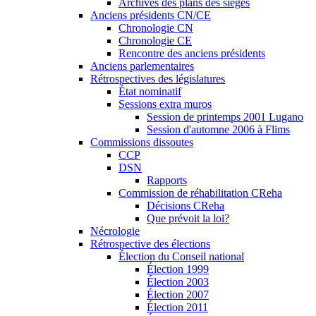
Archives des plans des sièges
Anciens présidents CN/CE
Chronologie CN
Chronologie CE
Rencontre des anciens présidents
Anciens parlementaires
Rétrospectives des législatures
État nominatif
Sessions extra muros
Session de printemps 2001 Lugano
Session d'automne 2006 à Flims
Commissions dissoutes
CCP
DSN
Rapports
Commission de réhabilitation CReha
Décisions CReha
Que prévoit la loi?
Nécrologie
Rétrospective des élections
Élection du Conseil national
Élection 1999
Élection 2003
Élection 2007
Élection 2011