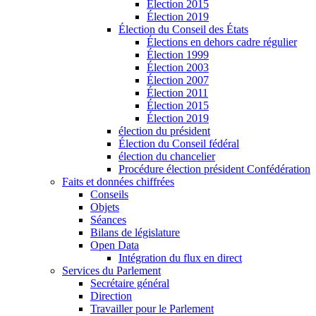
Élection 2015
Élection 2019
Élection du Conseil des États
Élections en dehors cadre régulier
Élection 1999
Élection 2003
Élection 2007
Élection 2011
Élection 2015
Élection 2019
élection du président
Élection du Conseil fédéral
élection du chancelier
Procédure élection président Confédération
Faits et données chiffrées
Conseils
Objets
Séances
Bilans de législature
Open Data
Intégration du flux en direct
Services du Parlement
Secrétaire général
Direction
Travailler pour le Parlement