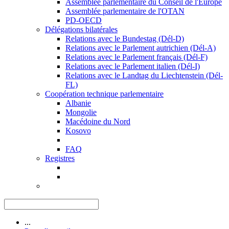
Assemblée parlementaire du Conseil de l'Europe
Assemblée parlementaire de l'OTAN
PD-OECD
Délégations bilatérales
Relations avec le Bundestag (Dél-D)
Relations avec le Parlement autrichien (Dél-A)
Relations avec le Parlement français (Dél-F)
Relations avec le Parlement italien (Dél-I)
Relations avec le Landtag du Liechtenstein (Dél-
FL)
Coopération technique parlementaire
Albanie
Mongolie
Macédoine du Nord
Kosovo
FAQ
Registres
...