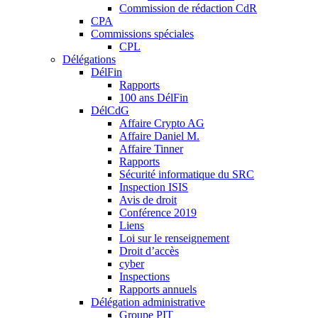
Commission de rédaction CdR
CPA
Commissions spéciales
CPL
Délégations
DélFin
Rapports
100 ans DélFin
DélCdG
Affaire Crypto AG
Affaire Daniel M.
Affaire Tinner
Rapports
Sécurité informatique du SRC
Inspection ISIS
Avis de droit
Conférence 2019
Liens
Loi sur le renseignement
Droit d’accès
cyber
Inspections
Rapports annuels
Délégation administrative
Groupe PIT