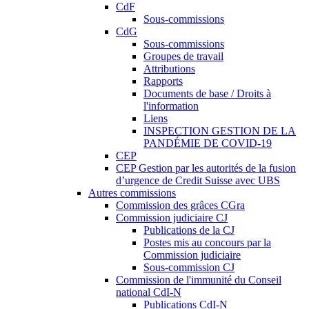
CdF
Sous-commissions
CdG
Sous-commissions
Groupes de travail
Attributions
Rapports
Documents de base / Droits à
l'information
Liens
INSPECTION GESTION DE LA
PANDÉMIE DE COVID-19
CEP
CEP Gestion par les autorités de la fusion
d’urgence de Credit Suisse avec UBS
Autres commissions
Commission des grâces CGra
Commission judiciaire CJ
Publications de la CJ
Postes mis au concours par la
Commission judiciaire
Sous-commission CJ
Commission de l'immunité du Conseil
national CdI-N
Publications CdI-N