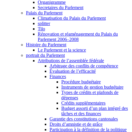
Organigramme
Secretaires du Parlement
Palais du Parlement
Climatisation du Palais du Parlement
splitter
Tilo
Rénovation et réaménagement du Palais du
Parlement 2006–2008
Histoire du Parlement
Le Parlement et la science
portrait du Parlement
Attributions de l’assemblée fédérale
Arbitrage des conflits de compétence
Évaluation de l’efficacité
Finances
Procédure budgétaire
Instruments de gestion budgétaire
Types de crédits et plafonds de
dépenses
Crédits supplémentaires
Budget assorti d’un plan intégré des
tâches et des finances
Garantie des constitutions cantonales
Droits d’amnistie et de grâce
Participation à la définition de la politique