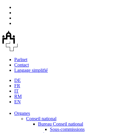
Parlnet
Contact
Langage simplifié
DE
FR
IT
RM
EN
Organes
Conseil national
Bureau Conseil national
Sous-commissions