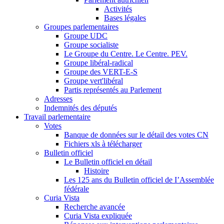
Activités
Bases légales
Groupes parlementaires
Groupe UDC
Groupe socialiste
Le Groupe du Centre. Le Centre. PEV.
Groupe libéral-radical
Groupe des VERT-E-S
Groupe vert'libéral
Partis représentés au Parlement
Adresses
Indemnités des députés
Travail parlementaire
Votes
Banque de données sur le détail des votes CN
Fichiers xls à télécharger
Bulletin officiel
Le Bulletin officiel en détail
Histoire
Les 125 ans du Bulletin officiel de I’Assemblée
fédérale
Curia Vista
Recherche avancée
Curia Vista expliquée