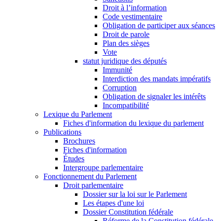
Droit à l’information
Code vestimentaire
Obligation de participer aux séances
Droit de parole
Plan des sièges
Vote
statut juridique des députés
Immunité
Interdiction des mandats impératifs
Corruption
Obligation de signaler les intérêts
Incompatibilité
Lexique du Parlement
Fiches d'information du lexique du parlement
Publications
Brochures
Fiches d'information
Études
Intergroupe parlementaire
Fonctionnement du Parlement
Droit parlementaire
Dossier sur la loi sur le Parlement
Les étapes d'une loi
Dossier Constitution fédérale
Réforme de la Constitution fédérale