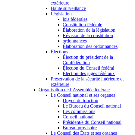
extérieure
Haute surveillance
Législation
lois fédérales
Constitution fédérale
Élaboration de la législation
Révision de la constitution
ordonnances
Élaboration des ordonnances
Élections
Élection du président de la
Confédération
Élection du Conseil fédéral
Élection des juges fédéraux
Préservation de la sécurité intérieure et
extérieure
Organisation de l’Assemblée fédérale
Le Conseil national et ses organes
Doyen de fonction
Le Bureau du Conseil national
Les commissions
Conseil national
Président/e du Conseil national
Bureau provisoire
Le Conseil des États et ses organes