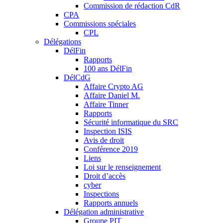
Commission de rédaction CdR
CPA
Commissions spéciales
CPL
Délégations
DélFin
Rapports
100 ans DélFin
DélCdG
Affaire Crypto AG
Affaire Daniel M.
Affaire Tinner
Rapports
Sécurité informatique du SRC
Inspection ISIS
Avis de droit
Conférence 2019
Liens
Loi sur le renseignement
Droit d’accès
cyber
Inspections
Rapports annuels
Délégation administrative
Groupe PIT