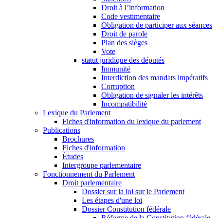
Droit à l’information
Code vestimentaire
Obligation de participer aux séances
Droit de parole
Plan des sièges
Vote
statut juridique des députés
Immunité
Interdiction des mandats impératifs
Corruption
Obligation de signaler les intérêts
Incompatibilité
Lexique du Parlement
Fiches d'information du lexique du parlement
Publications
Brochures
Fiches d'information
Études
Intergroupe parlementaire
Fonctionnement du Parlement
Droit parlementaire
Dossier sur la loi sur le Parlement
Les étapes d'une loi
Dossier Constitution fédérale
Réforme de la Constitution fédérale