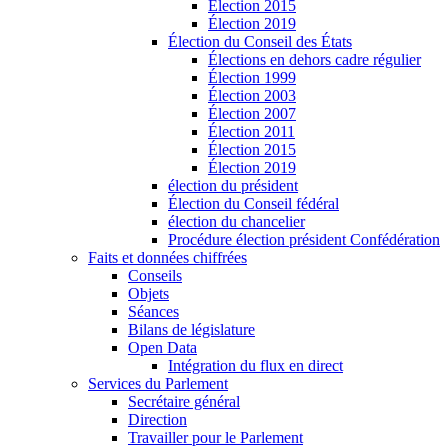
Élection 2015
Élection 2019
Élection du Conseil des États
Élections en dehors cadre régulier
Élection 1999
Élection 2003
Élection 2007
Élection 2011
Élection 2015
Élection 2019
élection du président
Élection du Conseil fédéral
élection du chancelier
Procédure élection président Confédération
Faits et données chiffrées
Conseils
Objets
Séances
Bilans de législature
Open Data
Intégration du flux en direct
Services du Parlement
Secrétaire général
Direction
Travailler pour le Parlement