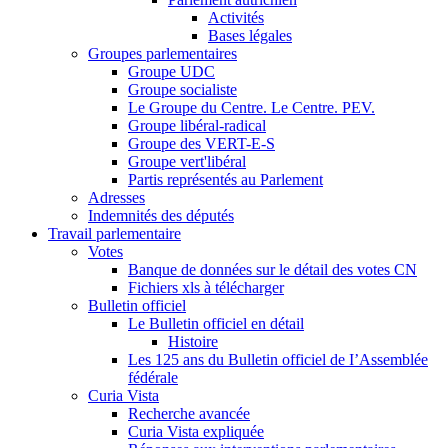
Activités
Bases légales
Groupes parlementaires
Groupe UDC
Groupe socialiste
Le Groupe du Centre. Le Centre. PEV.
Groupe libéral-radical
Groupe des VERT-E-S
Groupe vert'libéral
Partis représentés au Parlement
Adresses
Indemnités des députés
Travail parlementaire
Votes
Banque de données sur le détail des votes CN
Fichiers xls à télécharger
Bulletin officiel
Le Bulletin officiel en détail
Histoire
Les 125 ans du Bulletin officiel de I’Assemblée
fédérale
Curia Vista
Recherche avancée
Curia Vista expliquée