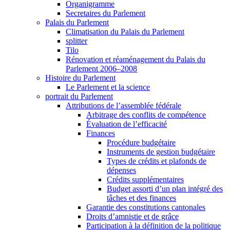
Organigramme
Secretaires du Parlement
Palais du Parlement
Climatisation du Palais du Parlement
splitter
Tilo
Rénovation et réaménagement du Palais du
Parlement 2006–2008
Histoire du Parlement
Le Parlement et la science
portrait du Parlement
Attributions de l’assemblée fédérale
Arbitrage des conflits de compétence
Évaluation de l’efficacité
Finances
Procédure budgétaire
Instruments de gestion budgétaire
Types de crédits et plafonds de
dépenses
Crédits supplémentaires
Budget assorti d’un plan intégré des
tâches et des finances
Garantie des constitutions cantonales
Droits d’amnistie et de grâce
Participation à la définition de la politique