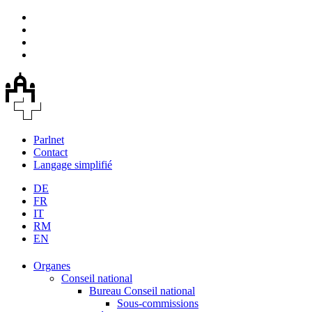
Parlnet
Contact
Langage simplifié
DE
FR
IT
RM
EN
Organes
Conseil national
Bureau Conseil national
Sous-commissions