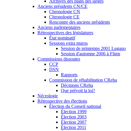
Archives des plans des sièges
Anciens présidents CN/CE
Chronologie CN
Chronologie CE
Rencontre des anciens présidents
Anciens parlementaires
Rétrospectives des législatures
État nominatif
Sessions extra muros
Session de printemps 2001 Lugano
Session d'automne 2006 à Flims
Commissions dissoutes
CCP
DSN
Rapports
Commission de réhabilitation CReha
Décisions CReha
Que prévoit la loi?
Nécrologie
Rétrospective des élections
Élection du Conseil national
Élection 1999
Élection 2003
Élection 2007
Élection 2011