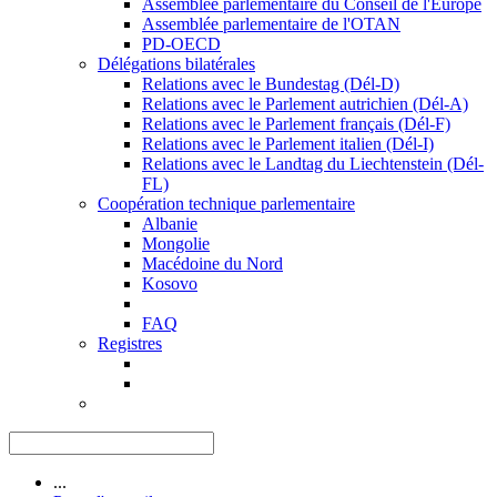
Assemblée parlementaire du Conseil de l'Europe
Assemblée parlementaire de l'OTAN
PD-OECD
Délégations bilatérales
Relations avec le Bundestag (Dél-D)
Relations avec le Parlement autrichien (Dél-A)
Relations avec le Parlement français (Dél-F)
Relations avec le Parlement italien (Dél-I)
Relations avec le Landtag du Liechtenstein (Dél-
FL)
Coopération technique parlementaire
Albanie
Mongolie
Macédoine du Nord
Kosovo
FAQ
Registres
...