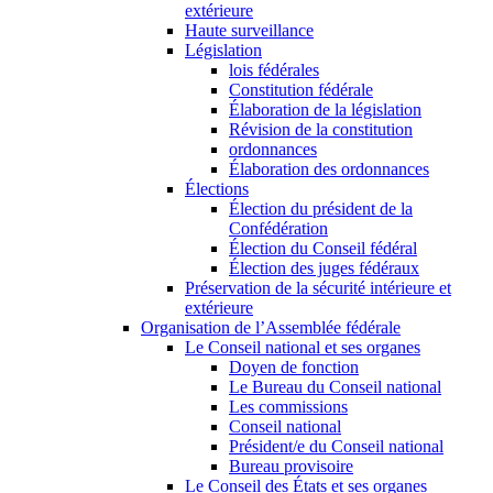
extérieure
Haute surveillance
Législation
lois fédérales
Constitution fédérale
Élaboration de la législation
Révision de la constitution
ordonnances
Élaboration des ordonnances
Élections
Élection du président de la
Confédération
Élection du Conseil fédéral
Élection des juges fédéraux
Préservation de la sécurité intérieure et
extérieure
Organisation de l’Assemblée fédérale
Le Conseil national et ses organes
Doyen de fonction
Le Bureau du Conseil national
Les commissions
Conseil national
Président/e du Conseil national
Bureau provisoire
Le Conseil des États et ses organes