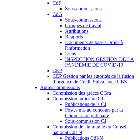
CdF
Sous-commissions
CdG
Sous-commissions
Groupes de travail
Attributions
Rapports
Documents de base / Droits à
l'information
Liens
INSPECTION GESTION DE LA
PANDÉMIE DE COVID-19
CEP
CEP Gestion par les autorités de la fusion
d’urgence de Credit Suisse avec UBS
Autres commissions
Commission des grâces CGra
Commission judiciaire CJ
Publications de la CJ
Postes mis au concours par la
Commission judiciaire
Sous-commission CJ
Commission de l'immunité du Conseil
national CdI-N
Publications CdI-N