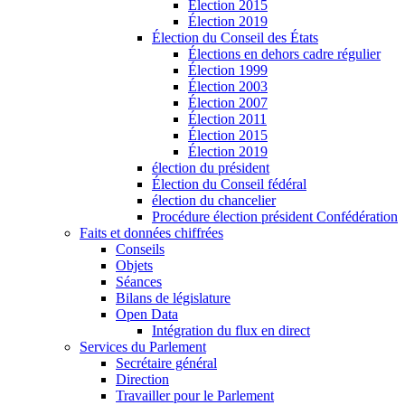
Élection 2015
Élection 2019
Élection du Conseil des États
Élections en dehors cadre régulier
Élection 1999
Élection 2003
Élection 2007
Élection 2011
Élection 2015
Élection 2019
élection du président
Élection du Conseil fédéral
élection du chancelier
Procédure élection président Confédération
Faits et données chiffrées
Conseils
Objets
Séances
Bilans de législature
Open Data
Intégration du flux en direct
Services du Parlement
Secrétaire général
Direction
Travailler pour le Parlement