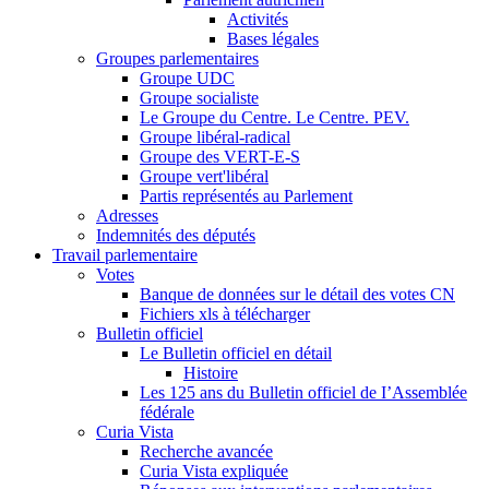
Activités
Bases légales
Groupes parlementaires
Groupe UDC
Groupe socialiste
Le Groupe du Centre. Le Centre. PEV.
Groupe libéral-radical
Groupe des VERT-E-S
Groupe vert'libéral
Partis représentés au Parlement
Adresses
Indemnités des députés
Travail parlementaire
Votes
Banque de données sur le détail des votes CN
Fichiers xls à télécharger
Bulletin officiel
Le Bulletin officiel en détail
Histoire
Les 125 ans du Bulletin officiel de I’Assemblée
fédérale
Curia Vista
Recherche avancée
Curia Vista expliquée