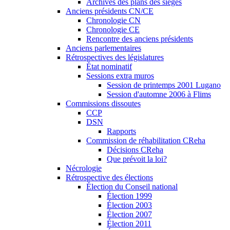
Archives des plans des sièges
Anciens présidents CN/CE
Chronologie CN
Chronologie CE
Rencontre des anciens présidents
Anciens parlementaires
Rétrospectives des législatures
État nominatif
Sessions extra muros
Session de printemps 2001 Lugano
Session d'automne 2006 à Flims
Commissions dissoutes
CCP
DSN
Rapports
Commission de réhabilitation CReha
Décisions CReha
Que prévoit la loi?
Nécrologie
Rétrospective des élections
Élection du Conseil national
Élection 1999
Élection 2003
Élection 2007
Élection 2011