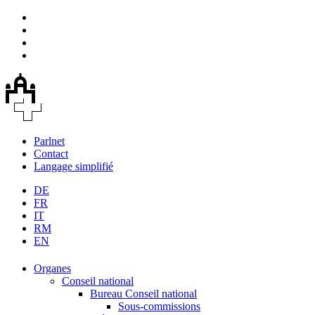
Parlnet
Contact
Langage simplifié
DE
FR
IT
RM
EN
Organes
Conseil national
Bureau Conseil national
Sous-commissions