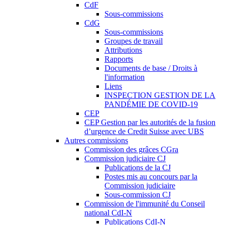
CdF
Sous-commissions
CdG
Sous-commissions
Groupes de travail
Attributions
Rapports
Documents de base / Droits à
l'information
Liens
INSPECTION GESTION DE LA
PANDÉMIE DE COVID-19
CEP
CEP Gestion par les autorités de la fusion
d’urgence de Credit Suisse avec UBS
Autres commissions
Commission des grâces CGra
Commission judiciaire CJ
Publications de la CJ
Postes mis au concours par la
Commission judiciaire
Sous-commission CJ
Commission de l'immunité du Conseil
national CdI-N
Publications CdI-N