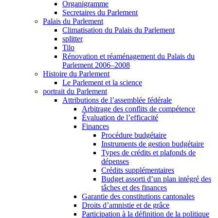
Organigramme
Secretaires du Parlement
Palais du Parlement
Climatisation du Palais du Parlement
splitter
Tilo
Rénovation et réaménagement du Palais du
Parlement 2006–2008
Histoire du Parlement
Le Parlement et la science
portrait du Parlement
Attributions de l’assemblée fédérale
Arbitrage des conflits de compétence
Évaluation de l’efficacité
Finances
Procédure budgétaire
Instruments de gestion budgétaire
Types de crédits et plafonds de
dépenses
Crédits supplémentaires
Budget assorti d’un plan intégré des
tâches et des finances
Garantie des constitutions cantonales
Droits d’amnistie et de grâce
Participation à la définition de la politique