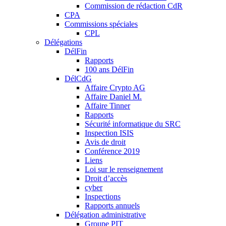
Commission de rédaction CdR
CPA
Commissions spéciales
CPL
Délégations
DélFin
Rapports
100 ans DélFin
DélCdG
Affaire Crypto AG
Affaire Daniel M.
Affaire Tinner
Rapports
Sécurité informatique du SRC
Inspection ISIS
Avis de droit
Conférence 2019
Liens
Loi sur le renseignement
Droit d’accès
cyber
Inspections
Rapports annuels
Délégation administrative
Groupe PIT