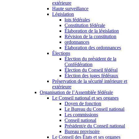
extérieure
Haute surveillance
Législation
lois fédérales
Constitution fédérale
Élaboration de la législation
Révision de la constitution
ordonnances
Élaboration des ordonnances
Élections
Élection du président de la
Confédération
Élection du Conseil fédéral
Élection des juges fédéraux
Préservation de la sécurité intérieure et
extérieure
Organisation de l’Assemblée fédérale
Le Conseil national et ses organes
Doyen de fonction
Le Bureau du Conseil national
Les commissions
Conseil national
Président/e du Conseil national
Bureau provisoire
Le Conseil des États et ses organes