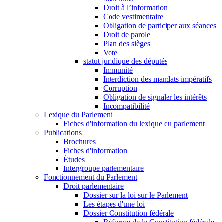
Droit à l’information
Code vestimentaire
Obligation de participer aux séances
Droit de parole
Plan des sièges
Vote
statut juridique des députés
Immunité
Interdiction des mandats impératifs
Corruption
Obligation de signaler les intérêts
Incompatibilité
Lexique du Parlement
Fiches d'information du lexique du parlement
Publications
Brochures
Fiches d'information
Études
Intergroupe parlementaire
Fonctionnement du Parlement
Droit parlementaire
Dossier sur la loi sur le Parlement
Les étapes d'une loi
Dossier Constitution fédérale
Réforme de la Constitution fédérale