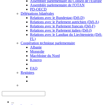
Assemblée parlementaire du Conseil de l'Europe
Assemblée parlementaire de l'OTAN
PD-OECD
Délégations bilatérales
Relations avec le Bundestag (Dél-D)
Relations avec le Parlement autrichien (Dél-A)
Relations avec le Parlement français (Dél-F)
Relations avec le Parlement italien (Dél-I)
Relations avec le Landtag du Liechtenstein (Dél-
FL)
Coopération technique parlementaire
Albanie
Mongolie
Macédoine du Nord
Kosovo
FAQ
Registres
...