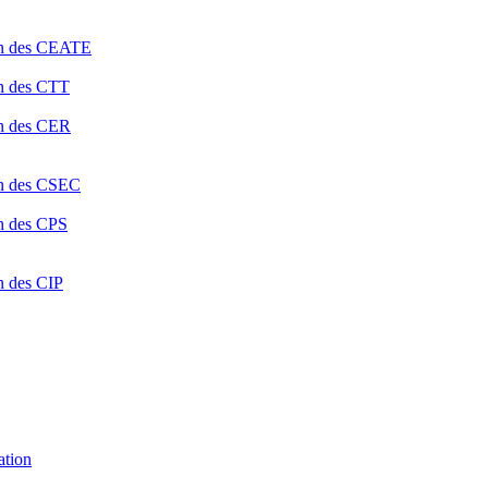
ion des CEATE
on des CTT
on des CER
ion des CSEC
on des CPS
n des CIP
ation