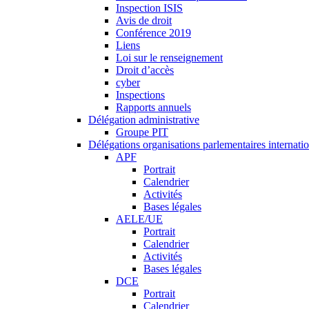
Inspection ISIS
Avis de droit
Conférence 2019
Liens
Loi sur le renseignement
Droit d’accès
cyber
Inspections
Rapports annuels
Délégation administrative
Groupe PIT
Délégations organisations parlementaires internati
APF
Portrait
Calendrier
Activités
Bases légales
AELE/UE
Portrait
Calendrier
Activités
Bases légales
DCE
Portrait
Calendrier