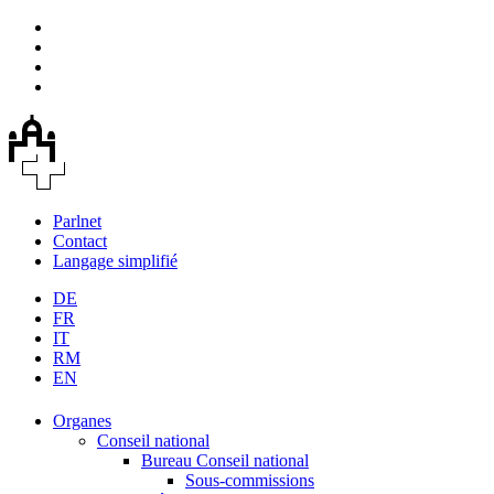
Parlnet
Contact
Langage simplifié
DE
FR
IT
RM
EN
Organes
Conseil national
Bureau Conseil national
Sous-commissions