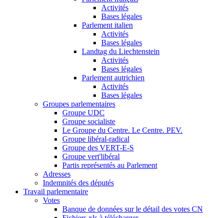
Activités
Bases légales
Parlement italien
Activités
Bases légales
Landtag du Liechtenstein
Activités
Bases légales
Parlement autrichien
Activités
Bases légales
Groupes parlementaires
Groupe UDC
Groupe socialiste
Le Groupe du Centre. Le Centre. PEV.
Groupe libéral-radical
Groupe des VERT-E-S
Groupe vert'libéral
Partis représentés au Parlement
Adresses
Indemnités des députés
Travail parlementaire
Votes
Banque de données sur le détail des votes CN
Fichiers xls à télécharger