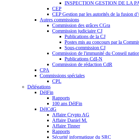
INSPECTION GESTION DE LA P
CEP
CEP Gestion par les autorités de la fusion 
Autres commissions
Commission des grâces CGra
Commission judiciaire CJ
Publications de la CJ
Postes mis au concours par la Commiss
Sous-commission CJ
Commission de l'immunité du Conseil natio
Publications CdI-N
Commission de rédaction CdR
CPA
Commissions spéciales
CPL
Délégations
DélFin
Rapports
100 ans DélFin
DélCdG
Affaire Crypto AG
Affaire Daniel M.
Affaire Tinner
Rapports
Sécurité informatique du SRC