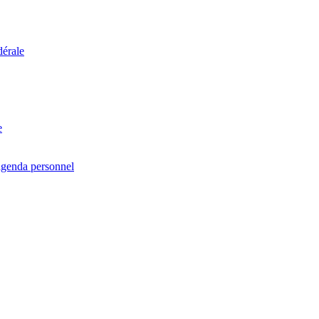
dérale
e
agenda personnel