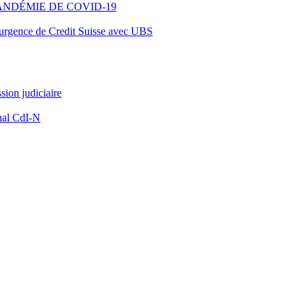
ANDÉMIE DE COVID-19
d’urgence de Credit Suisse avec UBS
ion judiciaire
nal CdI-N