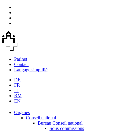
Parlnet
Contact
Langage simplifié
DE
FR
IT
RM
EN
Organes
Conseil national
Bureau Conseil national
Sous-commissions