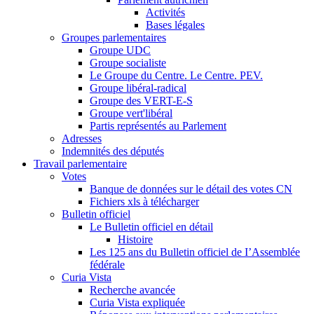
Activités
Bases légales
Groupes parlementaires
Groupe UDC
Groupe socialiste
Le Groupe du Centre. Le Centre. PEV.
Groupe libéral-radical
Groupe des VERT-E-S
Groupe vert'libéral
Partis représentés au Parlement
Adresses
Indemnités des députés
Travail parlementaire
Votes
Banque de données sur le détail des votes CN
Fichiers xls à télécharger
Bulletin officiel
Le Bulletin officiel en détail
Histoire
Les 125 ans du Bulletin officiel de I’Assemblée
fédérale
Curia Vista
Recherche avancée
Curia Vista expliquée