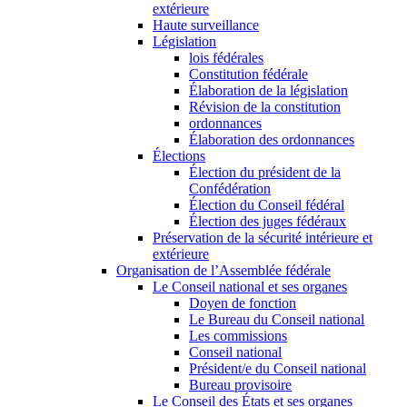
extérieure
Haute surveillance
Législation
lois fédérales
Constitution fédérale
Élaboration de la législation
Révision de la constitution
ordonnances
Élaboration des ordonnances
Élections
Élection du président de la
Confédération
Élection du Conseil fédéral
Élection des juges fédéraux
Préservation de la sécurité intérieure et
extérieure
Organisation de l’Assemblée fédérale
Le Conseil national et ses organes
Doyen de fonction
Le Bureau du Conseil national
Les commissions
Conseil national
Président/e du Conseil national
Bureau provisoire
Le Conseil des États et ses organes