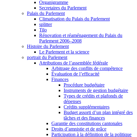
Organigramme
Secretaires du Parlement
Palais du Parlement
Climatisation du Palais du Parlement
splitter
Tilo
Rénovation et réaménagement du Palais du
Parlement 2006–2008
Histoire du Parlement
Le Parlement et la science
portrait du Parlement
Attributions de l’assemblée fédérale
Arbitrage des conflits de compétence
Évaluation de l’efficacité
Finances
Procédure budgétaire
Instruments de gestion budgétaire
Types de crédits et plafonds de
dépenses
Crédits supplémentaires
Budget assorti d’un plan intégré des
tâches et des finances
Garantie des constitutions cantonales
Droits d’amnistie et de grâce
Participation à la définition de la politique