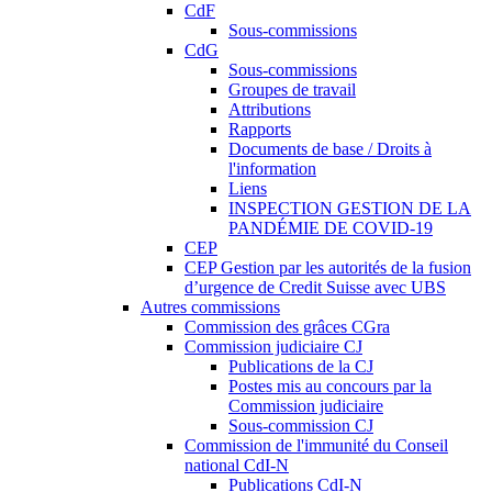
CdF
Sous-commissions
CdG
Sous-commissions
Groupes de travail
Attributions
Rapports
Documents de base / Droits à
l'information
Liens
INSPECTION GESTION DE LA
PANDÉMIE DE COVID-19
CEP
CEP Gestion par les autorités de la fusion
d’urgence de Credit Suisse avec UBS
Autres commissions
Commission des grâces CGra
Commission judiciaire CJ
Publications de la CJ
Postes mis au concours par la
Commission judiciaire
Sous-commission CJ
Commission de l'immunité du Conseil
national CdI-N
Publications CdI-N