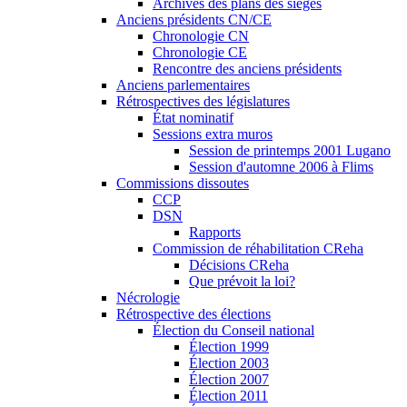
Archives des plans des sièges
Anciens présidents CN/CE
Chronologie CN
Chronologie CE
Rencontre des anciens présidents
Anciens parlementaires
Rétrospectives des législatures
État nominatif
Sessions extra muros
Session de printemps 2001 Lugano
Session d'automne 2006 à Flims
Commissions dissoutes
CCP
DSN
Rapports
Commission de réhabilitation CReha
Décisions CReha
Que prévoit la loi?
Nécrologie
Rétrospective des élections
Élection du Conseil national
Élection 1999
Élection 2003
Élection 2007
Élection 2011