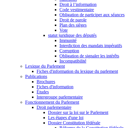
Droit à l’information
Code vestimentaire
Obligation de participer aux séances
Droit de parole
Plan des sièges
Vote
statut juridique des députés
Immunité
Interdiction des mandats impératifs
Corruption
Obligation de signaler les intérêts
Incompatibilité
Lexique du Parlement
Fiches d'information du lexique du parlement
Publications
Brochures
Fiches d'information
Études
Intergroupe parlementaire
Fonctionnement du Parlement
Droit parlementaire
Dossier sur la loi sur le Parlement
Les étapes d'une loi
Dossier Constitution fédérale
Réforme de la Constitution fédérale