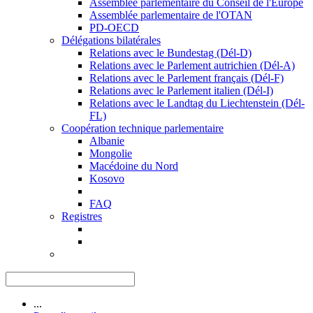
Assemblée parlementaire du Conseil de l'Europe
Assemblée parlementaire de l'OTAN
PD-OECD
Délégations bilatérales
Relations avec le Bundestag (Dél-D)
Relations avec le Parlement autrichien (Dél-A)
Relations avec le Parlement français (Dél-F)
Relations avec le Parlement italien (Dél-I)
Relations avec le Landtag du Liechtenstein (Dél-
FL)
Coopération technique parlementaire
Albanie
Mongolie
Macédoine du Nord
Kosovo
FAQ
Registres
...