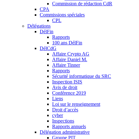
Commission de rédaction CdR
CPA
Commissions spéciales
CPL
Délégations
DélFin
Rapports
100 ans DélFin
DélCdG
Affaire Crypto AG
Affaire Daniel M.
Affaire Tinner
Rapports
Sécurité informatique du SRC
Inspection ISIS
Avis de droit
Conférence 2019
Liens
Loi sur le renseignement
Droit d’accès
cyber
Inspections
Rapports annuels
Délégation administrative
Groupe PIT