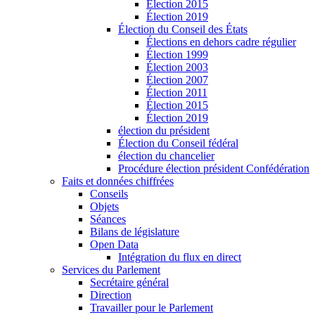
Élection 2015
Élection 2019
Élection du Conseil des États
Élections en dehors cadre régulier
Élection 1999
Élection 2003
Élection 2007
Élection 2011
Élection 2015
Élection 2019
élection du président
Élection du Conseil fédéral
élection du chancelier
Procédure élection président Confédération
Faits et données chiffrées
Conseils
Objets
Séances
Bilans de législature
Open Data
Intégration du flux en direct
Services du Parlement
Secrétaire général
Direction
Travailler pour le Parlement