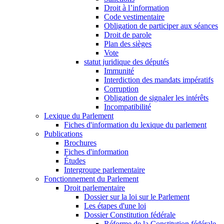
Droit à l’information
Code vestimentaire
Obligation de participer aux séances
Droit de parole
Plan des sièges
Vote
statut juridique des députés
Immunité
Interdiction des mandats impératifs
Corruption
Obligation de signaler les intérêts
Incompatibilité
Lexique du Parlement
Fiches d'information du lexique du parlement
Publications
Brochures
Fiches d'information
Études
Intergroupe parlementaire
Fonctionnement du Parlement
Droit parlementaire
Dossier sur la loi sur le Parlement
Les étapes d'une loi
Dossier Constitution fédérale
Réforme de la Constitution fédérale