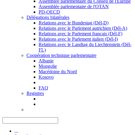
Assemblée parlementaire du Conseil de l'Europe
Assemblée parlementaire de l'OTAN
PD-OECD
Délégations bilatérales
Relations avec le Bundestag (Dél-D)
Relations avec le Parlement autrichien (Dél-A)
Relations avec le Parlement français (Dél-F)
Relations avec le Parlement italien (Dél-I)
Relations avec le Landtag du Liechtenstein (Dél-
FL)
Coopération technique parlementaire
Albanie
Mongolie
Macédoine du Nord
Kosovo
FAQ
Registres
...