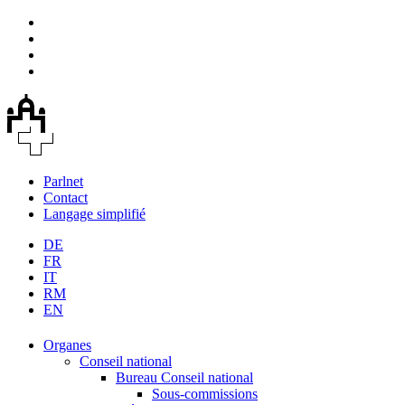
Parlnet
Contact
Langage simplifié
DE
FR
IT
RM
EN
Organes
Conseil national
Bureau Conseil national
Sous-commissions