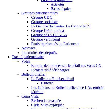
Activités
Bases légales
Groupes parlementaires
Groupe UDC
Groupe socialiste
Le Groupe du Centre. Le Centre. PEV.
Groupe libéral-radical
Groupe des VERT-E-S
Groupe vert'libéral
Partis représentés au Parlement
Adresses
Indemnités des députés
Travail parlementaire
Votes
Banque de données sur le détail des votes CN
Fichiers xls à télécharger
Bulletin officiel
Le Bulletin officiel en détail
Histoire
Les 125 ans du Bulletin officiel de I’Assemblée
fédérale
Curia Vista
Recherche avancée
Curia Vista expliquée