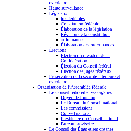
extérieure
Haute surveillance
Législation
lois fédérales
Constitution fédérale
Élaboration de la législation
Révision de la constitution
ordonnances
Élaboration des ordonnances
Élections
Élection du président de la
Confédération
Élection du Conseil fédéral
Élection des juges fédéraux
Préservation de la sécurité intérieure et
extérieure
Organisation de l’Assemblée fédérale
Le Conseil national et ses organes
Doyen de fonction
Le Bureau du Conseil national
Les commissions
Conseil national
Président/e du Conseil national
Bureau provisoire
Le Conseil des États et ses organes