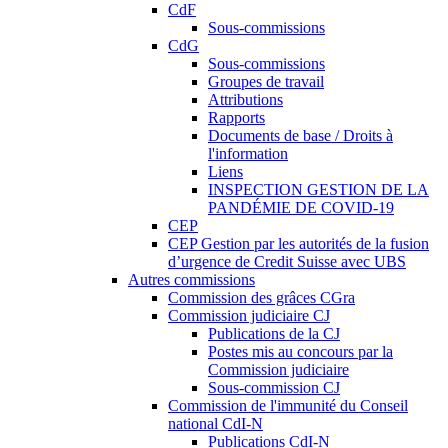
CdF
Sous-commissions
CdG
Sous-commissions
Groupes de travail
Attributions
Rapports
Documents de base / Droits à
l'information
Liens
INSPECTION GESTION DE LA
PANDÉMIE DE COVID-19
CEP
CEP Gestion par les autorités de la fusion
d’urgence de Credit Suisse avec UBS
Autres commissions
Commission des grâces CGra
Commission judiciaire CJ
Publications de la CJ
Postes mis au concours par la
Commission judiciaire
Sous-commission CJ
Commission de l'immunité du Conseil
national CdI-N
Publications CdI-N