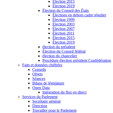
Élection 2015
Élection 2019
Élection du Conseil des États
Élections en dehors cadre régulier
Élection 1999
Élection 2003
Élection 2007
Élection 2011
Élection 2015
Élection 2019
élection du président
Élection du Conseil fédéral
élection du chancelier
Procédure élection président Confédération
Faits et données chiffrées
Conseils
Objets
Séances
Bilans de législature
Open Data
Intégration du flux en direct
Services du Parlement
Secrétaire général
Direction
Travailler pour le Parlement