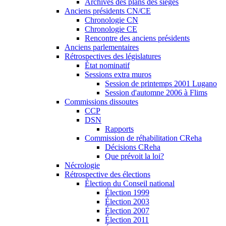
Archives des plans des sièges
Anciens présidents CN/CE
Chronologie CN
Chronologie CE
Rencontre des anciens présidents
Anciens parlementaires
Rétrospectives des législatures
État nominatif
Sessions extra muros
Session de printemps 2001 Lugano
Session d'automne 2006 à Flims
Commissions dissoutes
CCP
DSN
Rapports
Commission de réhabilitation CReha
Décisions CReha
Que prévoit la loi?
Nécrologie
Rétrospective des élections
Élection du Conseil national
Élection 1999
Élection 2003
Élection 2007
Élection 2011