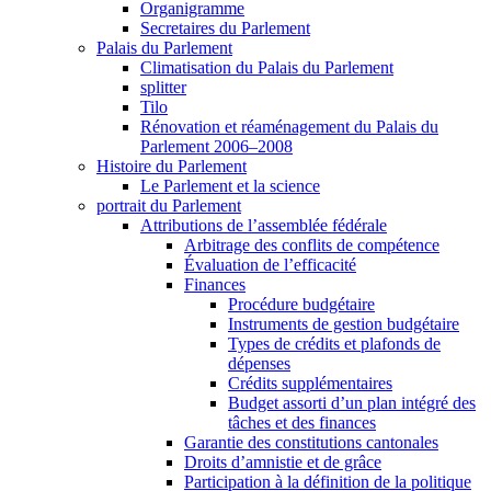
Organigramme
Secretaires du Parlement
Palais du Parlement
Climatisation du Palais du Parlement
splitter
Tilo
Rénovation et réaménagement du Palais du
Parlement 2006–2008
Histoire du Parlement
Le Parlement et la science
portrait du Parlement
Attributions de l’assemblée fédérale
Arbitrage des conflits de compétence
Évaluation de l’efficacité
Finances
Procédure budgétaire
Instruments de gestion budgétaire
Types de crédits et plafonds de
dépenses
Crédits supplémentaires
Budget assorti d’un plan intégré des
tâches et des finances
Garantie des constitutions cantonales
Droits d’amnistie et de grâce
Participation à la définition de la politique