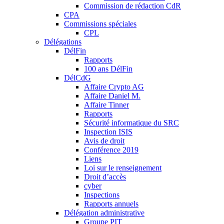
Commission de rédaction CdR
CPA
Commissions spéciales
CPL
Délégations
DélFin
Rapports
100 ans DélFin
DélCdG
Affaire Crypto AG
Affaire Daniel M.
Affaire Tinner
Rapports
Sécurité informatique du SRC
Inspection ISIS
Avis de droit
Conférence 2019
Liens
Loi sur le renseignement
Droit d’accès
cyber
Inspections
Rapports annuels
Délégation administrative
Groupe PIT