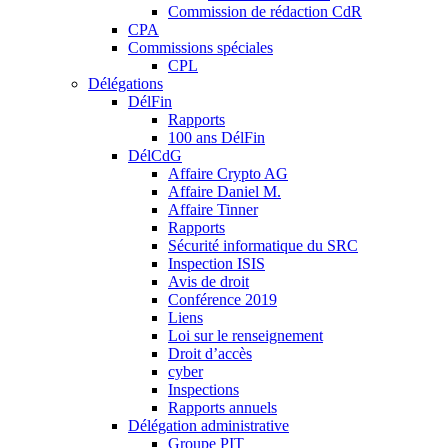
Commission de rédaction CdR
CPA
Commissions spéciales
CPL
Délégations
DélFin
Rapports
100 ans DélFin
DélCdG
Affaire Crypto AG
Affaire Daniel M.
Affaire Tinner
Rapports
Sécurité informatique du SRC
Inspection ISIS
Avis de droit
Conférence 2019
Liens
Loi sur le renseignement
Droit d’accès
cyber
Inspections
Rapports annuels
Délégation administrative
Groupe PIT