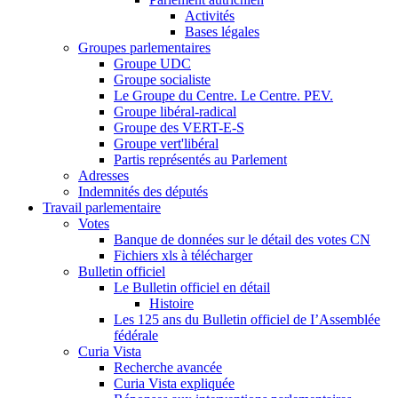
Activités
Bases légales
Groupes parlementaires
Groupe UDC
Groupe socialiste
Le Groupe du Centre. Le Centre. PEV.
Groupe libéral-radical
Groupe des VERT-E-S
Groupe vert'libéral
Partis représentés au Parlement
Adresses
Indemnités des députés
Travail parlementaire
Votes
Banque de données sur le détail des votes CN
Fichiers xls à télécharger
Bulletin officiel
Le Bulletin officiel en détail
Histoire
Les 125 ans du Bulletin officiel de I’Assemblée
fédérale
Curia Vista
Recherche avancée
Curia Vista expliquée