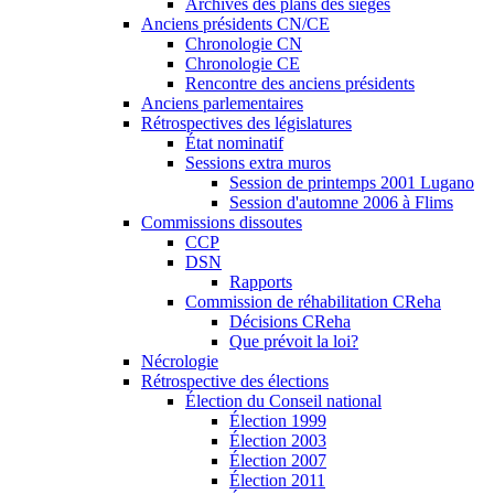
Archives des plans des sièges
Anciens présidents CN/CE
Chronologie CN
Chronologie CE
Rencontre des anciens présidents
Anciens parlementaires
Rétrospectives des législatures
État nominatif
Sessions extra muros
Session de printemps 2001 Lugano
Session d'automne 2006 à Flims
Commissions dissoutes
CCP
DSN
Rapports
Commission de réhabilitation CReha
Décisions CReha
Que prévoit la loi?
Nécrologie
Rétrospective des élections
Élection du Conseil national
Élection 1999
Élection 2003
Élection 2007
Élection 2011