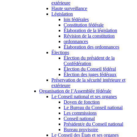
extérieure
Haute surveillance
Législation
lois fédérales
Constitution fédérale
Élaboration de la législation
Révision de la constitution
ordonnances
Élaboration des ordonnances
Élections
Élection du président de la
Confédération
Élection du Conseil fédéral
Élection des juges fédéraux
Préservation de la sécurité intérieure et
extérieure
Organisation de l’Assemblée fédérale
Le Conseil national et ses organes
Doyen de fonction
Le Bureau du Conseil national
Les commissions
Conseil national
Président/e du Conseil national
Bureau provisoire
Le Conseil des États et ses organes