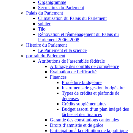
Organigramme
Secretaires du Parlement
Palais du Parlement
Climatisation du Palais du Parlement
splitter
Tilo
Rénovation et réaménagement du Palais du
Parlement 2006–2008
Histoire du Parlement
Le Parlement et la science
portrait du Parlement
Attributions de l’assemblée fédérale
Arbitrage des conflits de compétence
Évaluation de l’efficacité
Finances
Procédure budgétaire
Instruments de gestion budgétaire
Types de crédits et plafonds de
dépenses
Crédits supplémentaires
Budget assorti d’un plan intégré des
tâches et des finances
Garantie des constitutions cantonales
Droits d’amnistie et de grâce
Participation à la définition de la politique