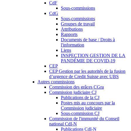
CdF
Sous-commissions
CdG
Sous-commissions
Groupes de travail
Attributions
Rapports
Documents de base / Droits à
l'information
Liens
INSPECTION GESTION DE LA
PANDÉMIE DE COVID-19
CEP
CEP Gestion par les autorités de la fusion
d’urgence de Credit Suisse avec UBS
Autres commissions
Commission des grâces CGra
Commission judiciaire CJ
Publications de la CJ
Postes mis au concours par la
Commission judiciaire
Sous-commission CJ
Commission de l'immunité du Conseil
national CdI-N
Publications CdI-N