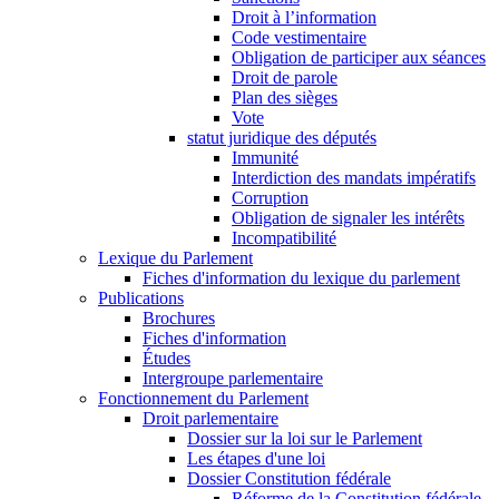
Droit à l’information
Code vestimentaire
Obligation de participer aux séances
Droit de parole
Plan des sièges
Vote
statut juridique des députés
Immunité
Interdiction des mandats impératifs
Corruption
Obligation de signaler les intérêts
Incompatibilité
Lexique du Parlement
Fiches d'information du lexique du parlement
Publications
Brochures
Fiches d'information
Études
Intergroupe parlementaire
Fonctionnement du Parlement
Droit parlementaire
Dossier sur la loi sur le Parlement
Les étapes d'une loi
Dossier Constitution fédérale
Réforme de la Constitution fédérale