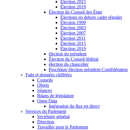
Élection 2015
Élection 2019
Élection du Conseil des États
Élections en dehors cadre régulier
Élection 1999
Élection 2003
Élection 2007
Élection 2011
Élection 2015
Élection 2019
élection du président
Élection du Conseil fédéral
élection du chancelier
Procédure élection président Confédération
Faits et données chiffrées
Conseils
Objets
Séances
Bilans de législature
Open Data
Intégration du flux en direct
Services du Parlement
Secrétaire général
Direction
Travailler pour le Parlement