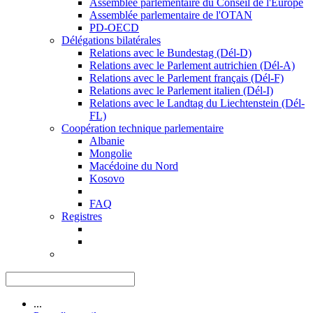
Assemblée parlementaire du Conseil de l'Europe
Assemblée parlementaire de l'OTAN
PD-OECD
Délégations bilatérales
Relations avec le Bundestag (Dél-D)
Relations avec le Parlement autrichien (Dél-A)
Relations avec le Parlement français (Dél-F)
Relations avec le Parlement italien (Dél-I)
Relations avec le Landtag du Liechtenstein (Dél-
FL)
Coopération technique parlementaire
Albanie
Mongolie
Macédoine du Nord
Kosovo
FAQ
Registres
...