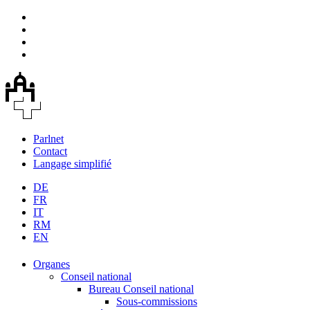
Parlnet
Contact
Langage simplifié
DE
FR
IT
RM
EN
Organes
Conseil national
Bureau Conseil national
Sous-commissions