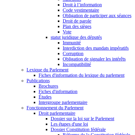
Droit à l’information
Code vestimentaire
Obligation de participer aux séances
Droit de parole
Plan des sièges
Vote
statut juridique des députés
Immunité
Interdiction des mandats impératifs
Corruption
Obligation de signaler les intérêts
Incompatibilité
Lexique du Parlement
Fiches d'information du lexique du parlement
Publications
Brochures
Fiches d'information
Études
Intergroupe parlementaire
Fonctionnement du Parlement
Droit parlementaire
Dossier sur la loi sur le Parlement
Les étapes d'une loi
Dossier Constitution fédérale
Réforme de la Constitution fédérale