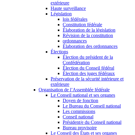
extérieure
Haute surveillance
Législation
lois fédérales
Constitution fédérale
Élaboration de la législation
Révision de la constitution
ordonnances
Élaboration des ordonnances
Élections
Élection du président de la
Confédération
Élection du Conseil fédéral
Élection des juges fédéraux
Préservation de la sécurité intérieure et
extérieure
Organisation de l’Assemblée fédérale
Le Conseil national et ses organes
Doyen de fonction
Le Bureau du Conseil national
Les commissions
Conseil national
Président/e du Conseil national
Bureau provisoire
Le Conseil des États et ses organes