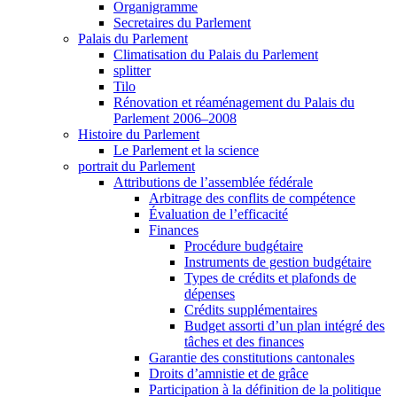
Organigramme
Secretaires du Parlement
Palais du Parlement
Climatisation du Palais du Parlement
splitter
Tilo
Rénovation et réaménagement du Palais du
Parlement 2006–2008
Histoire du Parlement
Le Parlement et la science
portrait du Parlement
Attributions de l’assemblée fédérale
Arbitrage des conflits de compétence
Évaluation de l’efficacité
Finances
Procédure budgétaire
Instruments de gestion budgétaire
Types de crédits et plafonds de
dépenses
Crédits supplémentaires
Budget assorti d’un plan intégré des
tâches et des finances
Garantie des constitutions cantonales
Droits d’amnistie et de grâce
Participation à la définition de la politique