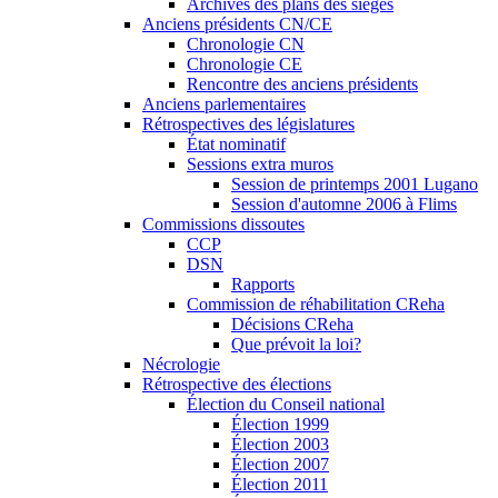
Archives des plans des sièges
Anciens présidents CN/CE
Chronologie CN
Chronologie CE
Rencontre des anciens présidents
Anciens parlementaires
Rétrospectives des législatures
État nominatif
Sessions extra muros
Session de printemps 2001 Lugano
Session d'automne 2006 à Flims
Commissions dissoutes
CCP
DSN
Rapports
Commission de réhabilitation CReha
Décisions CReha
Que prévoit la loi?
Nécrologie
Rétrospective des élections
Élection du Conseil national
Élection 1999
Élection 2003
Élection 2007
Élection 2011