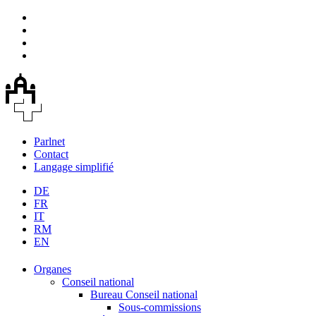
Parlnet
Contact
Langage simplifié
DE
FR
IT
RM
EN
Organes
Conseil national
Bureau Conseil national
Sous-commissions