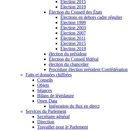
Élection 2015
Élection 2019
Élection du Conseil des États
Élections en dehors cadre régulier
Élection 1999
Élection 2003
Élection 2007
Élection 2011
Élection 2015
Élection 2019
élection du président
Élection du Conseil fédéral
élection du chancelier
Procédure élection président Confédération
Faits et données chiffrées
Conseils
Objets
Séances
Bilans de législature
Open Data
Intégration du flux en direct
Services du Parlement
Secrétaire général
Direction
Travailler pour le Parlement