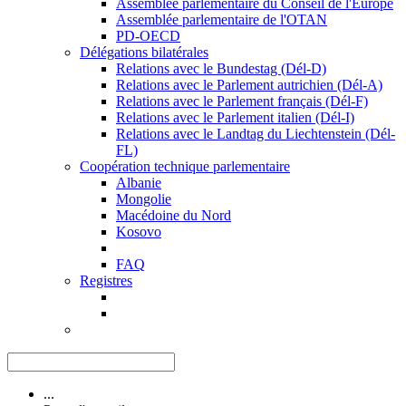
Assemblée parlementaire du Conseil de l'Europe
Assemblée parlementaire de l'OTAN
PD-OECD
Délégations bilatérales
Relations avec le Bundestag (Dél-D)
Relations avec le Parlement autrichien (Dél-A)
Relations avec le Parlement français (Dél-F)
Relations avec le Parlement italien (Dél-I)
Relations avec le Landtag du Liechtenstein (Dél-
FL)
Coopération technique parlementaire
Albanie
Mongolie
Macédoine du Nord
Kosovo
FAQ
Registres
...