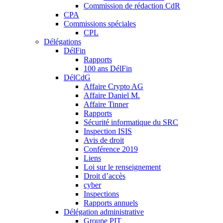
Commission de rédaction CdR
CPA
Commissions spéciales
CPL
Délégations
DélFin
Rapports
100 ans DélFin
DélCdG
Affaire Crypto AG
Affaire Daniel M.
Affaire Tinner
Rapports
Sécurité informatique du SRC
Inspection ISIS
Avis de droit
Conférence 2019
Liens
Loi sur le renseignement
Droit d’accès
cyber
Inspections
Rapports annuels
Délégation administrative
Groupe PIT