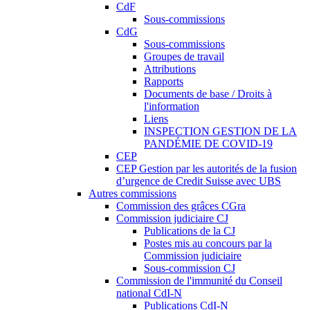
CdF
Sous-commissions
CdG
Sous-commissions
Groupes de travail
Attributions
Rapports
Documents de base / Droits à
l'information
Liens
INSPECTION GESTION DE LA
PANDÉMIE DE COVID-19
CEP
CEP Gestion par les autorités de la fusion
d’urgence de Credit Suisse avec UBS
Autres commissions
Commission des grâces CGra
Commission judiciaire CJ
Publications de la CJ
Postes mis au concours par la
Commission judiciaire
Sous-commission CJ
Commission de l'immunité du Conseil
national CdI-N
Publications CdI-N