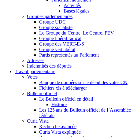
Activités
Bases légales
Groupes parlementaires
Groupe UDC
Groupe socialiste
Le Groupe du Centre. Le Centre. PEV.
Groupe libéral-radical
Groupe des VERT-E-S
Groupe vert'libéral
Partis représentés au Parlement
Adresses
Indemnités des députés
Travail parlementaire
Votes
Banque de données sur le détail des votes CN
Fichiers xls à télécharger
Bulletin officiel
Le Bulletin officiel en détail
Histoire
Les 125 ans du Bulletin officiel de I’Assemblée
fédérale
Curia Vista
Recherche avancée
Curia Vista expliquée