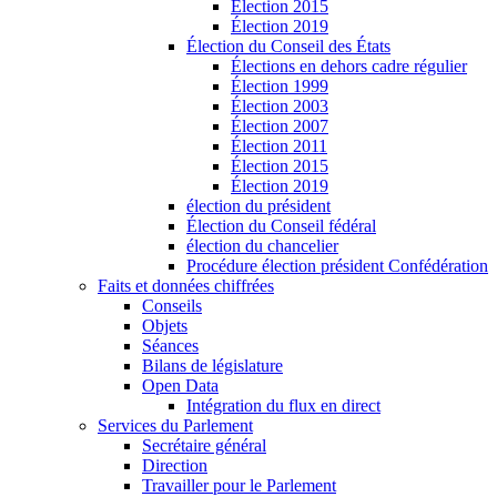
Élection 2015
Élection 2019
Élection du Conseil des États
Élections en dehors cadre régulier
Élection 1999
Élection 2003
Élection 2007
Élection 2011
Élection 2015
Élection 2019
élection du président
Élection du Conseil fédéral
élection du chancelier
Procédure élection président Confédération
Faits et données chiffrées
Conseils
Objets
Séances
Bilans de législature
Open Data
Intégration du flux en direct
Services du Parlement
Secrétaire général
Direction
Travailler pour le Parlement