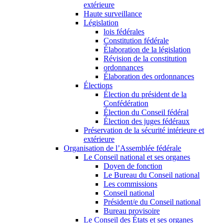
extérieure
Haute surveillance
Législation
lois fédérales
Constitution fédérale
Élaboration de la législation
Révision de la constitution
ordonnances
Élaboration des ordonnances
Élections
Élection du président de la
Confédération
Élection du Conseil fédéral
Élection des juges fédéraux
Préservation de la sécurité intérieure et
extérieure
Organisation de l’Assemblée fédérale
Le Conseil national et ses organes
Doyen de fonction
Le Bureau du Conseil national
Les commissions
Conseil national
Président/e du Conseil national
Bureau provisoire
Le Conseil des États et ses organes