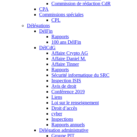
Commission de rédaction CdR
CPA
Commissions spéciales
CPL
Délégations
DélFin
Rapports
100 ans DélFin
DélCdG
Affaire Crypto AG
Affaire Daniel M.
Affaire Tinner
Rapports
Sécurité informatique du SRC
Inspection ISIS
Avis de droit
Conférence 2019
Liens
Loi sur le renseignement
Droit d’accès
cyber
Inspections
Rapports annuels
Délégation administrative
Groupe PIT