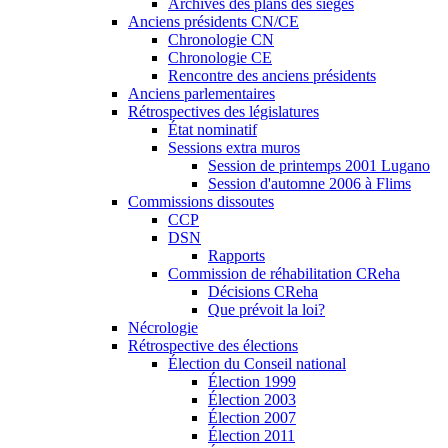
Archives des plans des sièges
Anciens présidents CN/CE
Chronologie CN
Chronologie CE
Rencontre des anciens présidents
Anciens parlementaires
Rétrospectives des législatures
État nominatif
Sessions extra muros
Session de printemps 2001 Lugano
Session d'automne 2006 à Flims
Commissions dissoutes
CCP
DSN
Rapports
Commission de réhabilitation CReha
Décisions CReha
Que prévoit la loi?
Nécrologie
Rétrospective des élections
Élection du Conseil national
Élection 1999
Élection 2003
Élection 2007
Élection 2011