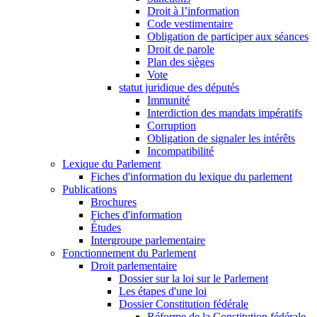
Droit à l’information
Code vestimentaire
Obligation de participer aux séances
Droit de parole
Plan des sièges
Vote
statut juridique des députés
Immunité
Interdiction des mandats impératifs
Corruption
Obligation de signaler les intérêts
Incompatibilité
Lexique du Parlement
Fiches d'information du lexique du parlement
Publications
Brochures
Fiches d'information
Études
Intergroupe parlementaire
Fonctionnement du Parlement
Droit parlementaire
Dossier sur la loi sur le Parlement
Les étapes d'une loi
Dossier Constitution fédérale
Réforme de la Constitution fédérale