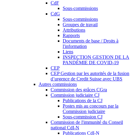
CdF
Sous-commissions
CdG
Sous-commissions
Groupes de travail
Attributions
Rapports
Documents de base / Droits à
l'information
Liens
INSPECTION GESTION DE LA
PANDÉMIE DE COVID-19
CEP
CEP Gestion par les autorités de la fusion
d’urgence de Credit Suisse avec UBS
Autres commissions
Commission des grâces CGra
Commission judiciaire CJ
Publications de la CJ
Postes mis au concours par la
Commission judiciaire
Sous-commission CJ
Commission de l'immunité du Conseil
national CdI-N
Publications CdI-N