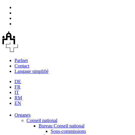
Parlnet
Contact
Langage simplifié
DE
FR
IT
RM
EN
Organes
Conseil national
Bureau Conseil national
Sous-commissions