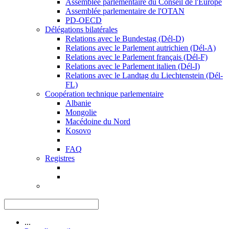
Assemblée parlementaire du Conseil de l'Europe
Assemblée parlementaire de l'OTAN
PD-OECD
Délégations bilatérales
Relations avec le Bundestag (Dél-D)
Relations avec le Parlement autrichien (Dél-A)
Relations avec le Parlement français (Dél-F)
Relations avec le Parlement italien (Dél-I)
Relations avec le Landtag du Liechtenstein (Dél-
FL)
Coopération technique parlementaire
Albanie
Mongolie
Macédoine du Nord
Kosovo
FAQ
Registres
...