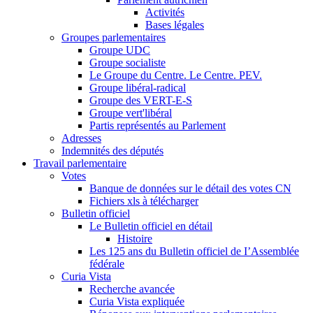
Activités
Bases légales
Groupes parlementaires
Groupe UDC
Groupe socialiste
Le Groupe du Centre. Le Centre. PEV.
Groupe libéral-radical
Groupe des VERT-E-S
Groupe vert'libéral
Partis représentés au Parlement
Adresses
Indemnités des députés
Travail parlementaire
Votes
Banque de données sur le détail des votes CN
Fichiers xls à télécharger
Bulletin officiel
Le Bulletin officiel en détail
Histoire
Les 125 ans du Bulletin officiel de I’Assemblée
fédérale
Curia Vista
Recherche avancée
Curia Vista expliquée