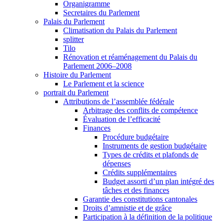
Organigramme
Secretaires du Parlement
Palais du Parlement
Climatisation du Palais du Parlement
splitter
Tilo
Rénovation et réaménagement du Palais du
Parlement 2006–2008
Histoire du Parlement
Le Parlement et la science
portrait du Parlement
Attributions de l’assemblée fédérale
Arbitrage des conflits de compétence
Évaluation de l’efficacité
Finances
Procédure budgétaire
Instruments de gestion budgétaire
Types de crédits et plafonds de
dépenses
Crédits supplémentaires
Budget assorti d’un plan intégré des
tâches et des finances
Garantie des constitutions cantonales
Droits d’amnistie et de grâce
Participation à la définition de la politique