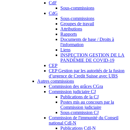
CdF
Sous-commissions
CdG
Sous-commissions
Groupes de travail
Attributions
Rapports
Documents de base / Droits à
l'information
Liens
INSPECTION GESTION DE LA
PANDÉMIE DE COVID-19
CEP
CEP Gestion par les autorités de la fusion
d’urgence de Credit Suisse avec UBS
Autres commissions
Commission des grâces CGra
Commission judiciaire CJ
Publications de la CJ
Postes mis au concours par la
Commission judiciaire
Sous-commission CJ
Commission de l'immunité du Conseil
national CdI-N
Publications CdI-N