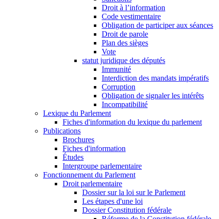
Droit à l’information
Code vestimentaire
Obligation de participer aux séances
Droit de parole
Plan des sièges
Vote
statut juridique des députés
Immunité
Interdiction des mandats impératifs
Corruption
Obligation de signaler les intérêts
Incompatibilité
Lexique du Parlement
Fiches d'information du lexique du parlement
Publications
Brochures
Fiches d'information
Études
Intergroupe parlementaire
Fonctionnement du Parlement
Droit parlementaire
Dossier sur la loi sur le Parlement
Les étapes d'une loi
Dossier Constitution fédérale
Réforme de la Constitution fédérale