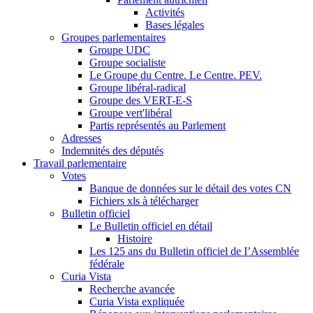
Activités
Bases légales
Groupes parlementaires
Groupe UDC
Groupe socialiste
Le Groupe du Centre. Le Centre. PEV.
Groupe libéral-radical
Groupe des VERT-E-S
Groupe vert'libéral
Partis représentés au Parlement
Adresses
Indemnités des députés
Travail parlementaire
Votes
Banque de données sur le détail des votes CN
Fichiers xls à télécharger
Bulletin officiel
Le Bulletin officiel en détail
Histoire
Les 125 ans du Bulletin officiel de I’Assemblée
fédérale
Curia Vista
Recherche avancée
Curia Vista expliquée