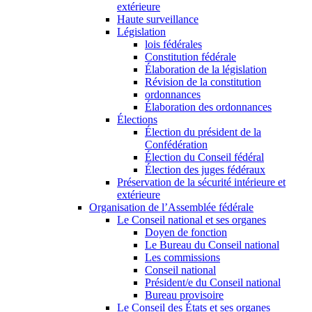
extérieure
Haute surveillance
Législation
lois fédérales
Constitution fédérale
Élaboration de la législation
Révision de la constitution
ordonnances
Élaboration des ordonnances
Élections
Élection du président de la
Confédération
Élection du Conseil fédéral
Élection des juges fédéraux
Préservation de la sécurité intérieure et
extérieure
Organisation de l’Assemblée fédérale
Le Conseil national et ses organes
Doyen de fonction
Le Bureau du Conseil national
Les commissions
Conseil national
Président/e du Conseil national
Bureau provisoire
Le Conseil des États et ses organes