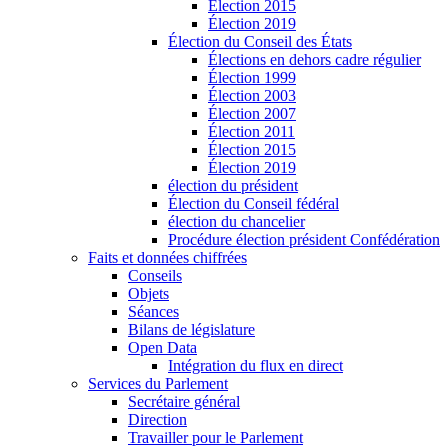
Élection 2015
Élection 2019
Élection du Conseil des États
Élections en dehors cadre régulier
Élection 1999
Élection 2003
Élection 2007
Élection 2011
Élection 2015
Élection 2019
élection du président
Élection du Conseil fédéral
élection du chancelier
Procédure élection président Confédération
Faits et données chiffrées
Conseils
Objets
Séances
Bilans de législature
Open Data
Intégration du flux en direct
Services du Parlement
Secrétaire général
Direction
Travailler pour le Parlement