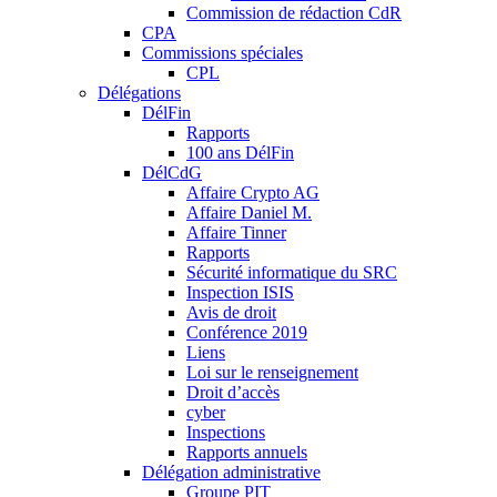
Commission de rédaction CdR
CPA
Commissions spéciales
CPL
Délégations
DélFin
Rapports
100 ans DélFin
DélCdG
Affaire Crypto AG
Affaire Daniel M.
Affaire Tinner
Rapports
Sécurité informatique du SRC
Inspection ISIS
Avis de droit
Conférence 2019
Liens
Loi sur le renseignement
Droit d’accès
cyber
Inspections
Rapports annuels
Délégation administrative
Groupe PIT