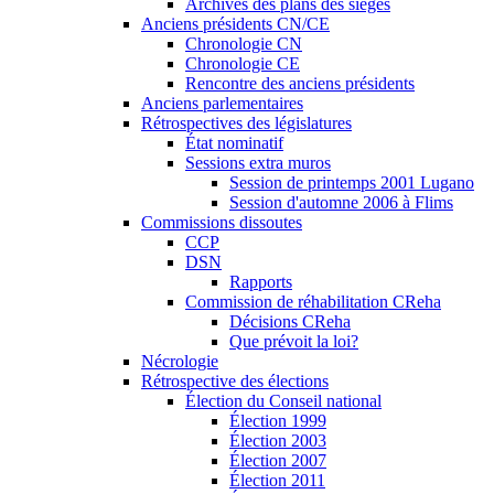
Archives des plans des sièges
Anciens présidents CN/CE
Chronologie CN
Chronologie CE
Rencontre des anciens présidents
Anciens parlementaires
Rétrospectives des législatures
État nominatif
Sessions extra muros
Session de printemps 2001 Lugano
Session d'automne 2006 à Flims
Commissions dissoutes
CCP
DSN
Rapports
Commission de réhabilitation CReha
Décisions CReha
Que prévoit la loi?
Nécrologie
Rétrospective des élections
Élection du Conseil national
Élection 1999
Élection 2003
Élection 2007
Élection 2011