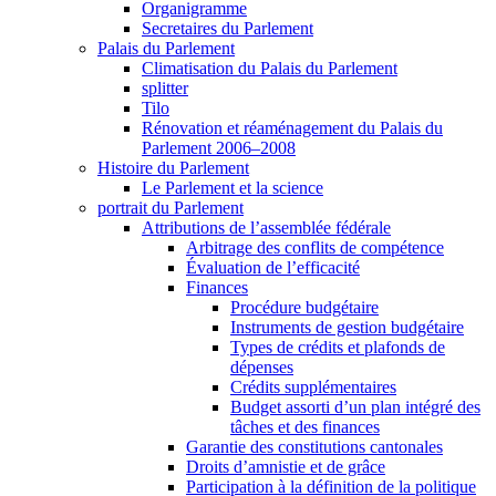
Organigramme
Secretaires du Parlement
Palais du Parlement
Climatisation du Palais du Parlement
splitter
Tilo
Rénovation et réaménagement du Palais du
Parlement 2006–2008
Histoire du Parlement
Le Parlement et la science
portrait du Parlement
Attributions de l’assemblée fédérale
Arbitrage des conflits de compétence
Évaluation de l’efficacité
Finances
Procédure budgétaire
Instruments de gestion budgétaire
Types de crédits et plafonds de
dépenses
Crédits supplémentaires
Budget assorti d’un plan intégré des
tâches et des finances
Garantie des constitutions cantonales
Droits d’amnistie et de grâce
Participation à la définition de la politique