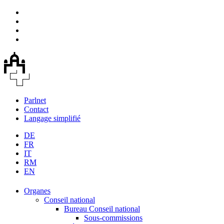
Parlnet
Contact
Langage simplifié
DE
FR
IT
RM
EN
Organes
Conseil national
Bureau Conseil national
Sous-commissions