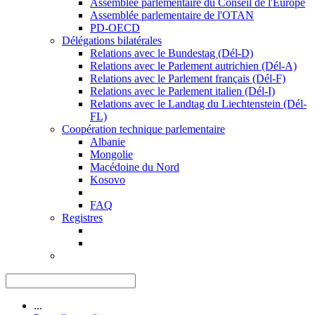
Assemblée parlementaire du Conseil de l'Europe
Assemblée parlementaire de l'OTAN
PD-OECD
Délégations bilatérales
Relations avec le Bundestag (Dél-D)
Relations avec le Parlement autrichien (Dél-A)
Relations avec le Parlement français (Dél-F)
Relations avec le Parlement italien (Dél-I)
Relations avec le Landtag du Liechtenstein (Dél-
FL)
Coopération technique parlementaire
Albanie
Mongolie
Macédoine du Nord
Kosovo
FAQ
Registres
...