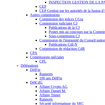
INSPECTION GESTION DE LA P
CEP
CEP Gestion par les autorités de la fusion 
Autres commissions
Commission des grâces CGra
Commission judiciaire CJ
Publications de la CJ
Postes mis au concours par la Commiss
Sous-commission CJ
Commission de l'immunité du Conseil natio
Publications CdI-N
Commission de rédaction CdR
CPA
Commissions spéciales
CPL
Délégations
DélFin
Rapports
100 ans DélFin
DélCdG
Affaire Crypto AG
Affaire Daniel M.
Affaire Tinner
Rapports
Sécurité informatique du SRC