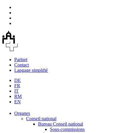
Parlnet
Contact
Langage simplifié
DE
FR
IT
RM
EN
Organes
Conseil national
Bureau Conseil national
Sous-commissions