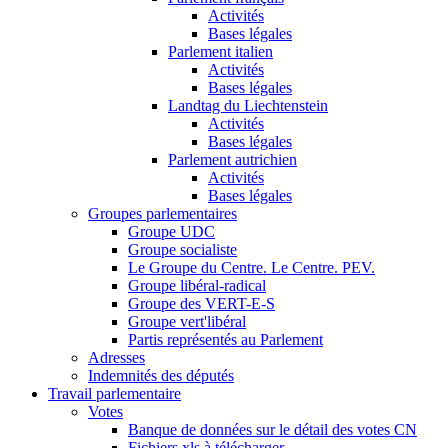
Activités
Bases légales
Parlement italien
Activités
Bases légales
Landtag du Liechtenstein
Activités
Bases légales
Parlement autrichien
Activités
Bases légales
Groupes parlementaires
Groupe UDC
Groupe socialiste
Le Groupe du Centre. Le Centre. PEV.
Groupe libéral-radical
Groupe des VERT-E-S
Groupe vert'libéral
Partis représentés au Parlement
Adresses
Indemnités des députés
Travail parlementaire
Votes
Banque de données sur le détail des votes CN
Fichiers xls à télécharger