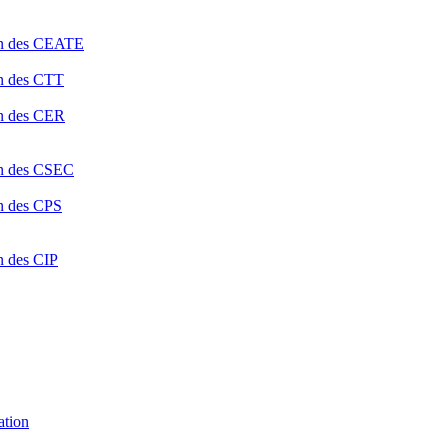
ion des CEATE
on des CTT
on des CER
ion des CSEC
on des CPS
n des CIP
ation