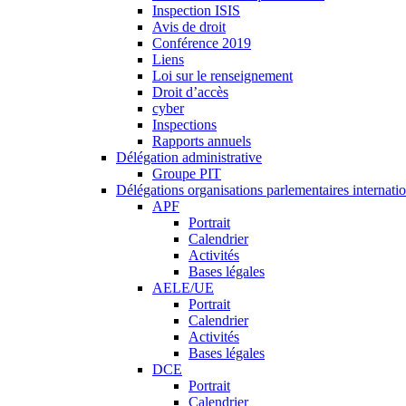
Inspection ISIS
Avis de droit
Conférence 2019
Liens
Loi sur le renseignement
Droit d’accès
cyber
Inspections
Rapports annuels
Délégation administrative
Groupe PIT
Délégations organisations parlementaires internati
APF
Portrait
Calendrier
Activités
Bases légales
AELE/UE
Portrait
Calendrier
Activités
Bases légales
DCE
Portrait
Calendrier