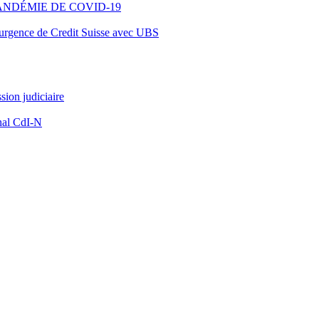
ANDÉMIE DE COVID-19
d’urgence de Credit Suisse avec UBS
ion judiciaire
nal CdI-N