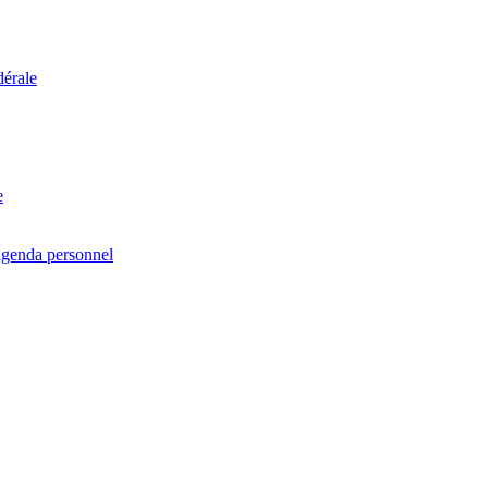
dérale
e
agenda personnel