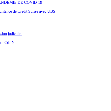
ANDÉMIE DE COVID-19
d’urgence de Credit Suisse avec UBS
ion judiciaire
nal CdI-N