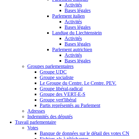
Activités
Bases légales
Parlement italien
Activités
Bases légales
Landtag du Liechtenstein
Activités
Bases légales
Parlement autrichien
Activités
Bases légales
Groupes parlementaires
Groupe UDC
Groupe socialiste
Le Groupe du Centre. Le Centre. PEV.
Groupe libéral-radical
Groupe des VERT-E-S
Groupe vert'libéral
Partis représentés au Parlement
Adresses
Indemnités des députés
Travail parlementaire
Votes
Banque de données sur le détail des votes CN
Fichiers xls à télécharger