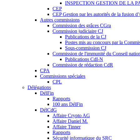
INSPECTION GESTION DE LA P
CEP
CEP Gestion par les autorités de la fusion 
Autres commissions
Commission des grâces CGra
Commission judiciaire CJ
Publications de la CJ
Postes mis au concours par la Commiss
Sous-commission CJ
Commission de l'immunité du Conseil natio
Publications CdI-N
Commission de rédaction CdR
CPA
Commissions spéciales
CPL
Délégations
DélFin
Rapports
100 ans DélFin
DélCdG
Affaire Crypto AG
Affaire Daniel M.
Affaire Tinner
Rapports
Sécurité informatique du SRC