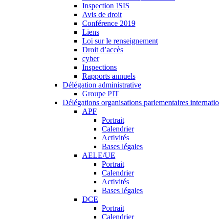
Inspection ISIS
Avis de droit
Conférence 2019
Liens
Loi sur le renseignement
Droit d’accès
cyber
Inspections
Rapports annuels
Délégation administrative
Groupe PIT
Délégations organisations parlementaires internati
APF
Portrait
Calendrier
Activités
Bases légales
AELE/UE
Portrait
Calendrier
Activités
Bases légales
DCE
Portrait
Calendrier