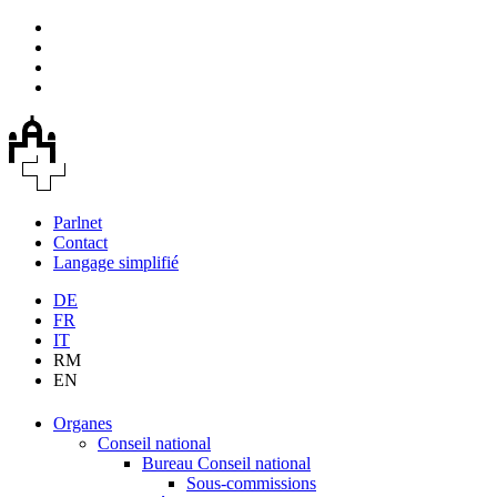
Parlnet
Contact
Langage simplifié
DE
FR
IT
RM
EN
Organes
Conseil national
Bureau Conseil national
Sous-commissions