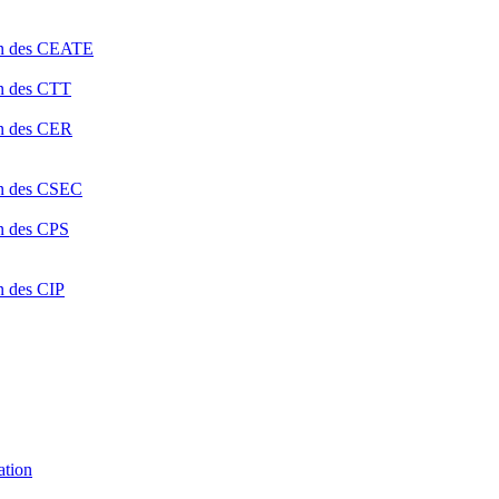
ion des CEATE
on des CTT
on des CER
ion des CSEC
on des CPS
n des CIP
ation