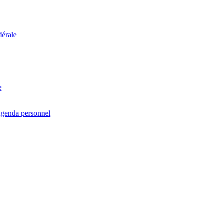
dérale
e
agenda personnel