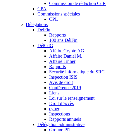
Commission de rédaction CdR
CPA
Commissions spéciales
CPL
Délégations
DélFin
Rapports
100 ans DélFin
DélCdG
Affaire Crypto AG
Affaire Daniel M.
Affaire Tinner
Rapports
Sécurité informatique du SRC
Inspection ISIS
Avis de droit
Conférence 2019
Liens
Loi sur le renseignement
Droit d’accès
cyber
Inspections
Rapports annuels
Délégation administrative
Groupe PIT