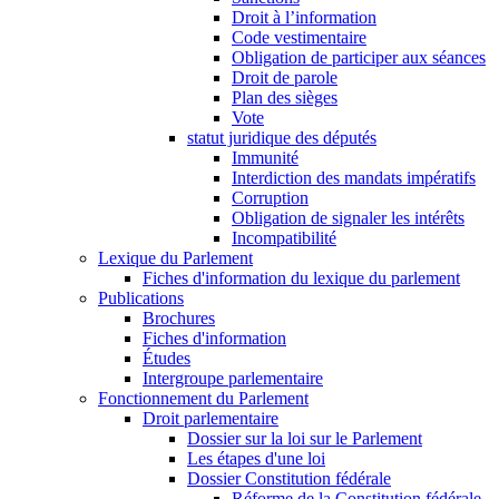
Droit à l’information
Code vestimentaire
Obligation de participer aux séances
Droit de parole
Plan des sièges
Vote
statut juridique des députés
Immunité
Interdiction des mandats impératifs
Corruption
Obligation de signaler les intérêts
Incompatibilité
Lexique du Parlement
Fiches d'information du lexique du parlement
Publications
Brochures
Fiches d'information
Études
Intergroupe parlementaire
Fonctionnement du Parlement
Droit parlementaire
Dossier sur la loi sur le Parlement
Les étapes d'une loi
Dossier Constitution fédérale
Réforme de la Constitution fédérale