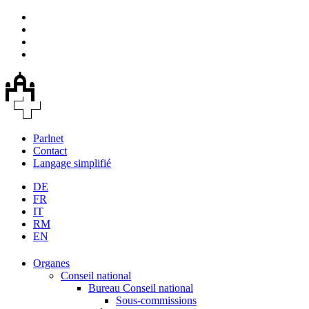
Parlnet
Contact
Langage simplifié
DE
FR
IT
RM
EN
Organes
Conseil national
Bureau Conseil national
Sous-commissions