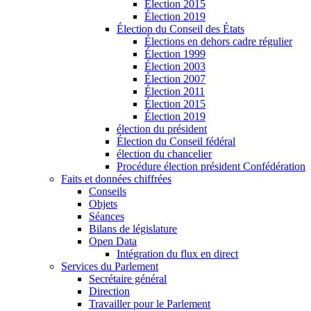
Élection 2015
Élection 2019
Élection du Conseil des États
Élections en dehors cadre régulier
Élection 1999
Élection 2003
Élection 2007
Élection 2011
Élection 2015
Élection 2019
élection du président
Élection du Conseil fédéral
élection du chancelier
Procédure élection président Confédération
Faits et données chiffrées
Conseils
Objets
Séances
Bilans de législature
Open Data
Intégration du flux en direct
Services du Parlement
Secrétaire général
Direction
Travailler pour le Parlement