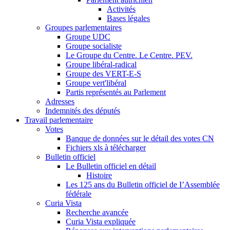
Activités
Bases légales
Groupes parlementaires
Groupe UDC
Groupe socialiste
Le Groupe du Centre. Le Centre. PEV.
Groupe libéral-radical
Groupe des VERT-E-S
Groupe vert'libéral
Partis représentés au Parlement
Adresses
Indemnités des députés
Travail parlementaire
Votes
Banque de données sur le détail des votes CN
Fichiers xls à télécharger
Bulletin officiel
Le Bulletin officiel en détail
Histoire
Les 125 ans du Bulletin officiel de I’Assemblée
fédérale
Curia Vista
Recherche avancée
Curia Vista expliquée