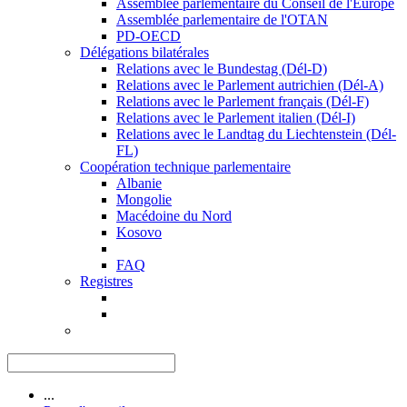
Assemblée parlementaire du Conseil de l'Europe
Assemblée parlementaire de l'OTAN
PD-OECD
Délégations bilatérales
Relations avec le Bundestag (Dél-D)
Relations avec le Parlement autrichien (Dél-A)
Relations avec le Parlement français (Dél-F)
Relations avec le Parlement italien (Dél-I)
Relations avec le Landtag du Liechtenstein (Dél-
FL)
Coopération technique parlementaire
Albanie
Mongolie
Macédoine du Nord
Kosovo
FAQ
Registres
...