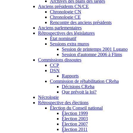
Archives des plans des sièges
Anciens présidents CN/CE
Chronologie CN
Chronologie CE
Rencontre des anciens présidents
Anciens parlementaires
Rétrospectives des législatures
État nominatif
Sessions extra muros
Session de printemps 2001 Lugano
Session d'automne 2006 à Flims
Commissions dissoutes
CCP
DSN
Rapports
Commission de réhabilitation CReha
Décisions CReha
Que prévoit la loi?
Nécrologie
Rétrospective des élections
Élection du Conseil national
Élection 1999
Élection 2003
Élection 2007
Élection 2011