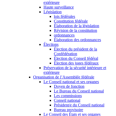
extérieure
Haute surveillance
Législation
lois fédérales
Constitution fédérale
Élaboration de la législation
Révision de la constitution
ordonnances
Élaboration des ordonnances
Élections
Élection du président de la
Confédération
Élection du Conseil fédéral
Élection des juges fédéraux
Préservation de la sécurité intérieure et
extérieure
Organisation de l’Assemblée fédérale
Le Conseil national et ses organes
Doyen de fonction
Le Bureau du Conseil national
Les commissions
Conseil national
Président/e du Conseil national
Bureau provisoire
Le Conseil des États et ses organes