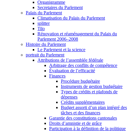
Organigramme
Secretaires du Parlement
Palais du Parlement
Climatisation du Palais du Parlement
splitter
Tilo
Rénovation et réaménagement du Palais du
Parlement 2006–2008
Histoire du Parlement
Le Parlement et la science
portrait du Parlement
Attributions de l’assemblée fédérale
Arbitrage des conflits de compétence
Évaluation de l’efficacité
Finances
Procédure budgétaire
Instruments de gestion budgétaire
Types de crédits et plafonds de
dépenses
Crédits supplémentaires
Budget assorti d’un plan intégré des
tâches et des finances
Garantie des constitutions cantonales
Droits d’amnistie et de grâce
Participation à la définition de la politique