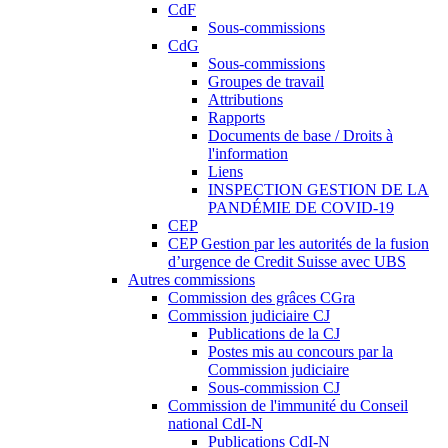
CdF
Sous-commissions
CdG
Sous-commissions
Groupes de travail
Attributions
Rapports
Documents de base / Droits à
l'information
Liens
INSPECTION GESTION DE LA
PANDÉMIE DE COVID-19
CEP
CEP Gestion par les autorités de la fusion
d’urgence de Credit Suisse avec UBS
Autres commissions
Commission des grâces CGra
Commission judiciaire CJ
Publications de la CJ
Postes mis au concours par la
Commission judiciaire
Sous-commission CJ
Commission de l'immunité du Conseil
national CdI-N
Publications CdI-N