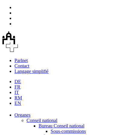
Parlnet
Contact
Langage simplifié
DE
FR
IT
RM
EN
Organes
Conseil national
Bureau Conseil national
Sous-commissions