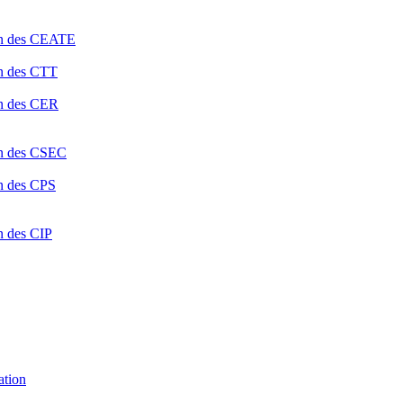
ion des CEATE
on des CTT
on des CER
ion des CSEC
on des CPS
n des CIP
ation