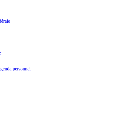
dérale
e
agenda personnel