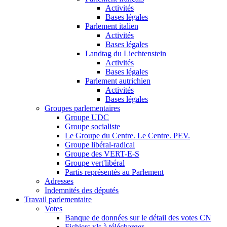
Activités
Bases légales
Parlement italien
Activités
Bases légales
Landtag du Liechtenstein
Activités
Bases légales
Parlement autrichien
Activités
Bases légales
Groupes parlementaires
Groupe UDC
Groupe socialiste
Le Groupe du Centre. Le Centre. PEV.
Groupe libéral-radical
Groupe des VERT-E-S
Groupe vert'libéral
Partis représentés au Parlement
Adresses
Indemnités des députés
Travail parlementaire
Votes
Banque de données sur le détail des votes CN
Fichiers xls à télécharger