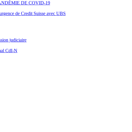
ANDÉMIE DE COVID-19
d’urgence de Credit Suisse avec UBS
ion judiciaire
nal CdI-N