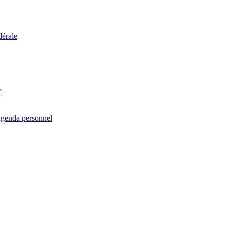
dérale
e
agenda personnel