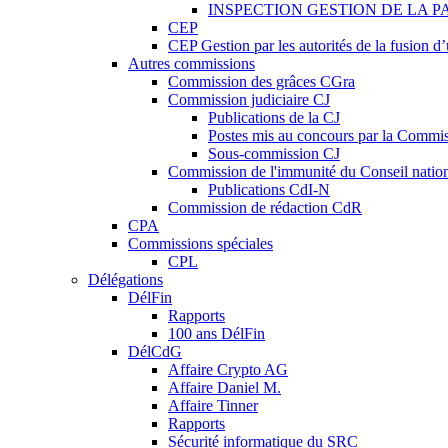
INSPECTION GESTION DE LA P
CEP
CEP Gestion par les autorités de la fusion 
Autres commissions
Commission des grâces CGra
Commission judiciaire CJ
Publications de la CJ
Postes mis au concours par la Commiss
Sous-commission CJ
Commission de l'immunité du Conseil natio
Publications CdI-N
Commission de rédaction CdR
CPA
Commissions spéciales
CPL
Délégations
DélFin
Rapports
100 ans DélFin
DélCdG
Affaire Crypto AG
Affaire Daniel M.
Affaire Tinner
Rapports
Sécurité informatique du SRC