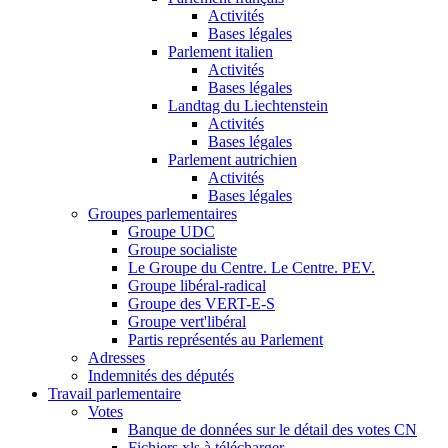
Activités
Bases légales
Parlement italien
Activités
Bases légales
Landtag du Liechtenstein
Activités
Bases légales
Parlement autrichien
Activités
Bases légales
Groupes parlementaires
Groupe UDC
Groupe socialiste
Le Groupe du Centre. Le Centre. PEV.
Groupe libéral-radical
Groupe des VERT-E-S
Groupe vert'libéral
Partis représentés au Parlement
Adresses
Indemnités des députés
Travail parlementaire
Votes
Banque de données sur le détail des votes CN
Fichiers xls à télécharger