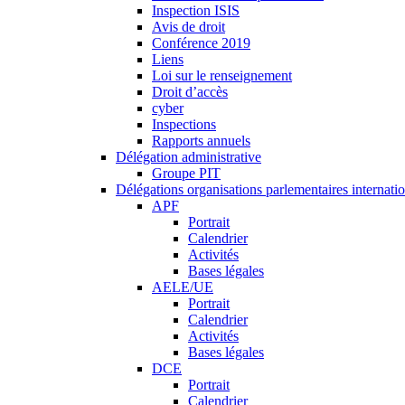
Inspection ISIS
Avis de droit
Conférence 2019
Liens
Loi sur le renseignement
Droit d’accès
cyber
Inspections
Rapports annuels
Délégation administrative
Groupe PIT
Délégations organisations parlementaires internati
APF
Portrait
Calendrier
Activités
Bases légales
AELE/UE
Portrait
Calendrier
Activités
Bases légales
DCE
Portrait
Calendrier