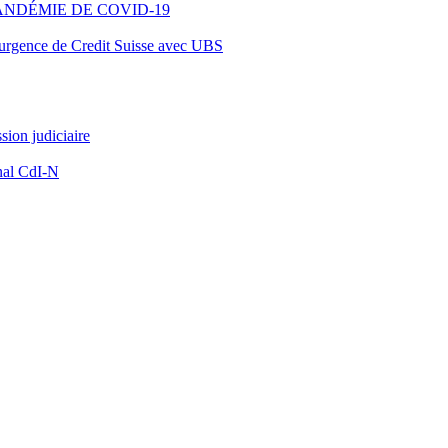
ANDÉMIE DE COVID-19
d’urgence de Credit Suisse avec UBS
ion judiciaire
nal CdI-N