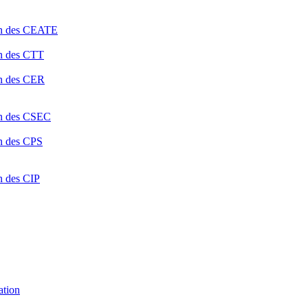
ion des CEATE
on des CTT
on des CER
ion des CSEC
on des CPS
n des CIP
ation