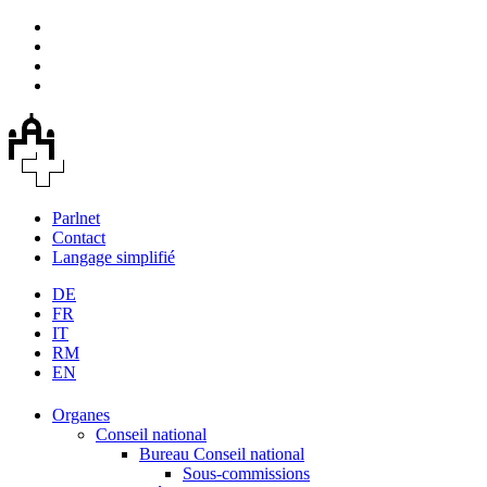
Parlnet
Contact
Langage simplifié
DE
FR
IT
RM
EN
Organes
Conseil national
Bureau Conseil national
Sous-commissions