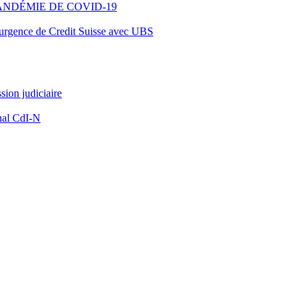
ANDÉMIE DE COVID-19
d’urgence de Credit Suisse avec UBS
ion judiciaire
nal CdI-N