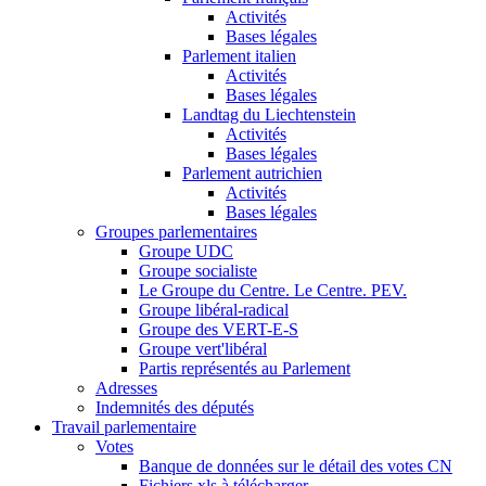
Activités
Bases légales
Parlement italien
Activités
Bases légales
Landtag du Liechtenstein
Activités
Bases légales
Parlement autrichien
Activités
Bases légales
Groupes parlementaires
Groupe UDC
Groupe socialiste
Le Groupe du Centre. Le Centre. PEV.
Groupe libéral-radical
Groupe des VERT-E-S
Groupe vert'libéral
Partis représentés au Parlement
Adresses
Indemnités des députés
Travail parlementaire
Votes
Banque de données sur le détail des votes CN
Fichiers xls à télécharger