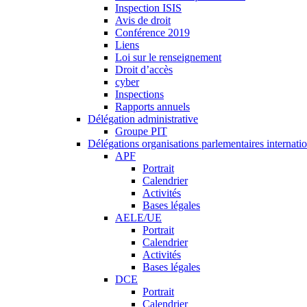
Inspection ISIS
Avis de droit
Conférence 2019
Liens
Loi sur le renseignement
Droit d’accès
cyber
Inspections
Rapports annuels
Délégation administrative
Groupe PIT
Délégations organisations parlementaires internati
APF
Portrait
Calendrier
Activités
Bases légales
AELE/UE
Portrait
Calendrier
Activités
Bases légales
DCE
Portrait
Calendrier