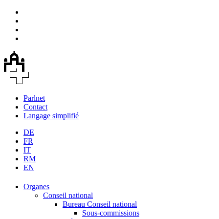
Parlnet
Contact
Langage simplifié
DE
FR
IT
RM
EN
Organes
Conseil national
Bureau Conseil national
Sous-commissions