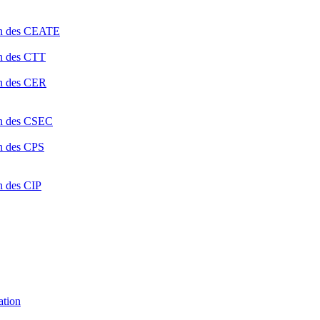
ion des CEATE
on des CTT
on des CER
ion des CSEC
on des CPS
n des CIP
ation