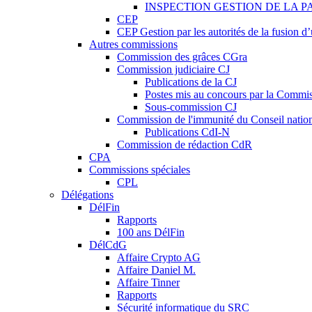
INSPECTION GESTION DE LA P
CEP
CEP Gestion par les autorités de la fusion 
Autres commissions
Commission des grâces CGra
Commission judiciaire CJ
Publications de la CJ
Postes mis au concours par la Commiss
Sous-commission CJ
Commission de l'immunité du Conseil natio
Publications CdI-N
Commission de rédaction CdR
CPA
Commissions spéciales
CPL
Délégations
DélFin
Rapports
100 ans DélFin
DélCdG
Affaire Crypto AG
Affaire Daniel M.
Affaire Tinner
Rapports
Sécurité informatique du SRC