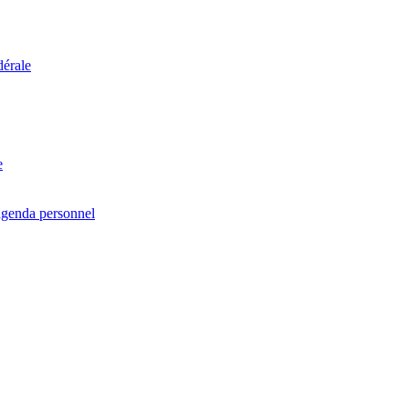
dérale
e
agenda personnel