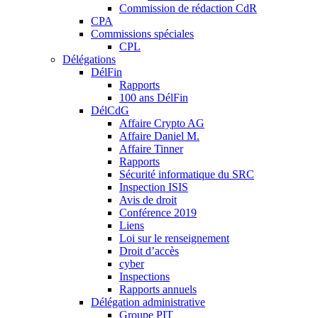
Commission de rédaction CdR
CPA
Commissions spéciales
CPL
Délégations
DélFin
Rapports
100 ans DélFin
DélCdG
Affaire Crypto AG
Affaire Daniel M.
Affaire Tinner
Rapports
Sécurité informatique du SRC
Inspection ISIS
Avis de droit
Conférence 2019
Liens
Loi sur le renseignement
Droit d’accès
cyber
Inspections
Rapports annuels
Délégation administrative
Groupe PIT