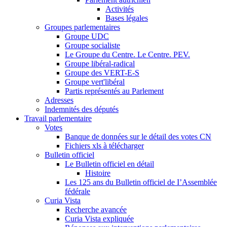
Activités
Bases légales
Groupes parlementaires
Groupe UDC
Groupe socialiste
Le Groupe du Centre. Le Centre. PEV.
Groupe libéral-radical
Groupe des VERT-E-S
Groupe vert'libéral
Partis représentés au Parlement
Adresses
Indemnités des députés
Travail parlementaire
Votes
Banque de données sur le détail des votes CN
Fichiers xls à télécharger
Bulletin officiel
Le Bulletin officiel en détail
Histoire
Les 125 ans du Bulletin officiel de I’Assemblée
fédérale
Curia Vista
Recherche avancée
Curia Vista expliquée