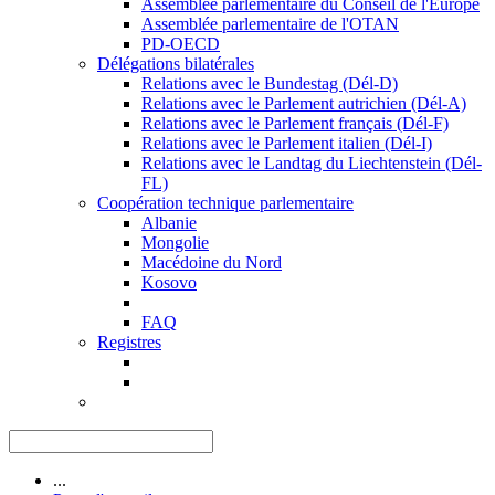
Assemblée parlementaire du Conseil de l'Europe
Assemblée parlementaire de l'OTAN
PD-OECD
Délégations bilatérales
Relations avec le Bundestag (Dél-D)
Relations avec le Parlement autrichien (Dél-A)
Relations avec le Parlement français (Dél-F)
Relations avec le Parlement italien (Dél-I)
Relations avec le Landtag du Liechtenstein (Dél-
FL)
Coopération technique parlementaire
Albanie
Mongolie
Macédoine du Nord
Kosovo
FAQ
Registres
...