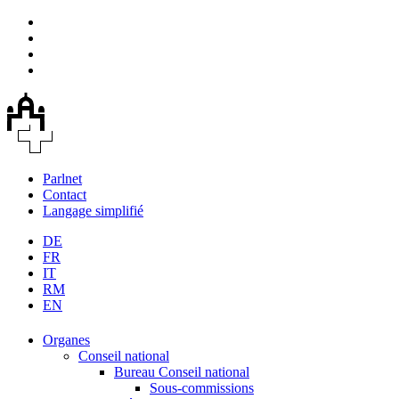
Parlnet
Contact
Langage simplifié
DE
FR
IT
RM
EN
Organes
Conseil national
Bureau Conseil national
Sous-commissions