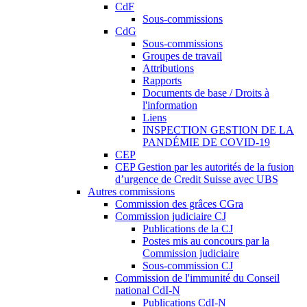
CdF
Sous-commissions
CdG
Sous-commissions
Groupes de travail
Attributions
Rapports
Documents de base / Droits à
l'information
Liens
INSPECTION GESTION DE LA
PANDÉMIE DE COVID-19
CEP
CEP Gestion par les autorités de la fusion
d’urgence de Credit Suisse avec UBS
Autres commissions
Commission des grâces CGra
Commission judiciaire CJ
Publications de la CJ
Postes mis au concours par la
Commission judiciaire
Sous-commission CJ
Commission de l'immunité du Conseil
national CdI-N
Publications CdI-N