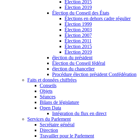
Élection 2015
Élection 2019
Élection du Conseil des États
Élections en dehors cadre régulier
Élection 1999
Élection 2003
Élection 2007
Élection 2011
Élection 2015
Élection 2019
élection du président
Élection du Conseil fédéral
élection du chancelier
Procédure élection président Confédération
Faits et données chiffrées
Conseils
Objets
Séances
Bilans de législature
Open Data
Intégration du flux en direct
Services du Parlement
Secrétaire général
Direction
Travailler pour le Parlement