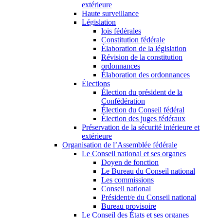
extérieure
Haute surveillance
Législation
lois fédérales
Constitution fédérale
Élaboration de la législation
Révision de la constitution
ordonnances
Élaboration des ordonnances
Élections
Élection du président de la
Confédération
Élection du Conseil fédéral
Élection des juges fédéraux
Préservation de la sécurité intérieure et
extérieure
Organisation de l’Assemblée fédérale
Le Conseil national et ses organes
Doyen de fonction
Le Bureau du Conseil national
Les commissions
Conseil national
Président/e du Conseil national
Bureau provisoire
Le Conseil des États et ses organes