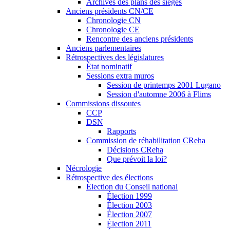
Archives des plans des sièges
Anciens présidents CN/CE
Chronologie CN
Chronologie CE
Rencontre des anciens présidents
Anciens parlementaires
Rétrospectives des législatures
État nominatif
Sessions extra muros
Session de printemps 2001 Lugano
Session d'automne 2006 à Flims
Commissions dissoutes
CCP
DSN
Rapports
Commission de réhabilitation CReha
Décisions CReha
Que prévoit la loi?
Nécrologie
Rétrospective des élections
Élection du Conseil national
Élection 1999
Élection 2003
Élection 2007
Élection 2011