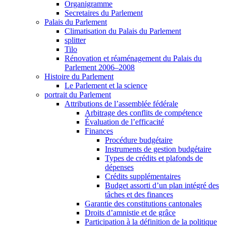
Organigramme
Secretaires du Parlement
Palais du Parlement
Climatisation du Palais du Parlement
splitter
Tilo
Rénovation et réaménagement du Palais du
Parlement 2006–2008
Histoire du Parlement
Le Parlement et la science
portrait du Parlement
Attributions de l’assemblée fédérale
Arbitrage des conflits de compétence
Évaluation de l’efficacité
Finances
Procédure budgétaire
Instruments de gestion budgétaire
Types de crédits et plafonds de
dépenses
Crédits supplémentaires
Budget assorti d’un plan intégré des
tâches et des finances
Garantie des constitutions cantonales
Droits d’amnistie et de grâce
Participation à la définition de la politique