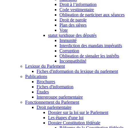
Droit à l’information
Code vestimentaire
Obligation de participer aux séances
Droit de parole
Plan des sièges
Vote
statut juridique des députés
Immunité
Interdiction des mandats impératifs
Corruption
Obligation de signaler les intérêts
Incompatibilité
Lexique du Parlement
Fiches d'information du lexique du parlement
Publications
Brochures
Fiches d'information
Études
Intergroupe parlementaire
Fonctionnement du Parlement
Droit parlementaire
Dossier sur la loi sur le Parlement
Les étapes d'une loi
Dossier Constitution fédérale
Réforme de la Constitution fédérale