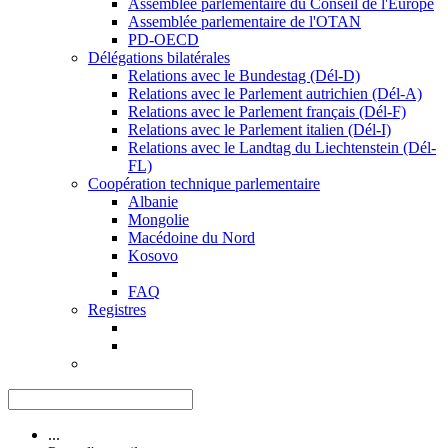
Assemblée parlementaire du Conseil de l'Europe
Assemblée parlementaire de l'OTAN
PD-OECD
Délégations bilatérales
Relations avec le Bundestag (Dél-D)
Relations avec le Parlement autrichien (Dél-A)
Relations avec le Parlement français (Dél-F)
Relations avec le Parlement italien (Dél-I)
Relations avec le Landtag du Liechtenstein (Dél-
FL)
Coopération technique parlementaire
Albanie
Mongolie
Macédoine du Nord
Kosovo
FAQ
Registres
...