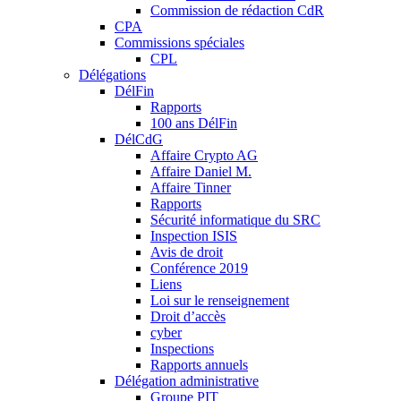
Commission de rédaction CdR
CPA
Commissions spéciales
CPL
Délégations
DélFin
Rapports
100 ans DélFin
DélCdG
Affaire Crypto AG
Affaire Daniel M.
Affaire Tinner
Rapports
Sécurité informatique du SRC
Inspection ISIS
Avis de droit
Conférence 2019
Liens
Loi sur le renseignement
Droit d’accès
cyber
Inspections
Rapports annuels
Délégation administrative
Groupe PIT