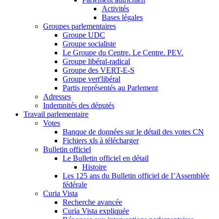
Activités
Bases légales
Groupes parlementaires
Groupe UDC
Groupe socialiste
Le Groupe du Centre. Le Centre. PEV.
Groupe libéral-radical
Groupe des VERT-E-S
Groupe vert'libéral
Partis représentés au Parlement
Adresses
Indemnités des députés
Travail parlementaire
Votes
Banque de données sur le détail des votes CN
Fichiers xls à télécharger
Bulletin officiel
Le Bulletin officiel en détail
Histoire
Les 125 ans du Bulletin officiel de I’Assemblée
fédérale
Curia Vista
Recherche avancée
Curia Vista expliquée