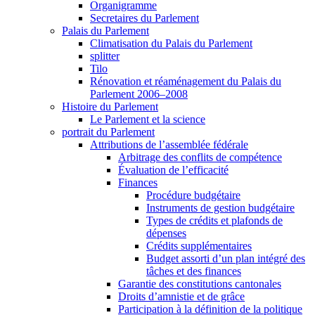
Organigramme
Secretaires du Parlement
Palais du Parlement
Climatisation du Palais du Parlement
splitter
Tilo
Rénovation et réaménagement du Palais du
Parlement 2006–2008
Histoire du Parlement
Le Parlement et la science
portrait du Parlement
Attributions de l’assemblée fédérale
Arbitrage des conflits de compétence
Évaluation de l’efficacité
Finances
Procédure budgétaire
Instruments de gestion budgétaire
Types de crédits et plafonds de
dépenses
Crédits supplémentaires
Budget assorti d’un plan intégré des
tâches et des finances
Garantie des constitutions cantonales
Droits d’amnistie et de grâce
Participation à la définition de la politique