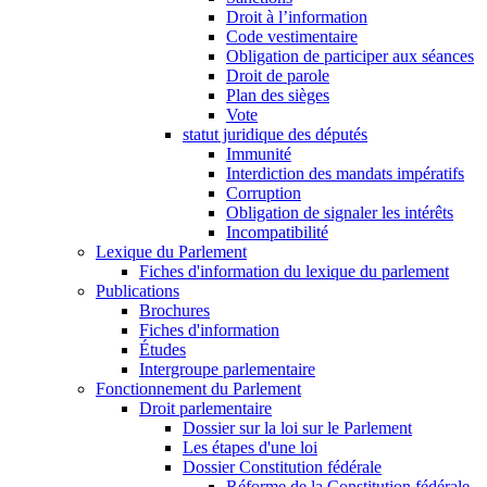
Droit à l’information
Code vestimentaire
Obligation de participer aux séances
Droit de parole
Plan des sièges
Vote
statut juridique des députés
Immunité
Interdiction des mandats impératifs
Corruption
Obligation de signaler les intérêts
Incompatibilité
Lexique du Parlement
Fiches d'information du lexique du parlement
Publications
Brochures
Fiches d'information
Études
Intergroupe parlementaire
Fonctionnement du Parlement
Droit parlementaire
Dossier sur la loi sur le Parlement
Les étapes d'une loi
Dossier Constitution fédérale
Réforme de la Constitution fédérale