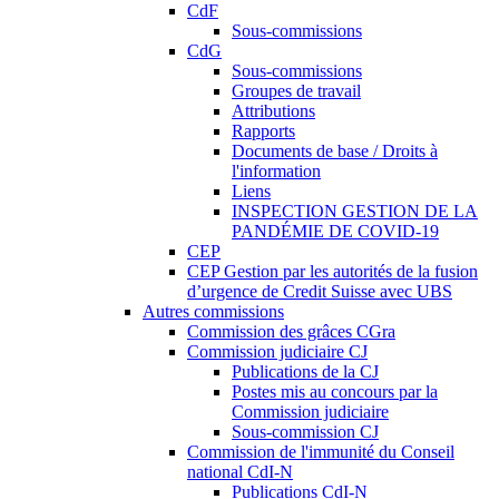
CdF
Sous-commissions
CdG
Sous-commissions
Groupes de travail
Attributions
Rapports
Documents de base / Droits à
l'information
Liens
INSPECTION GESTION DE LA
PANDÉMIE DE COVID-19
CEP
CEP Gestion par les autorités de la fusion
d’urgence de Credit Suisse avec UBS
Autres commissions
Commission des grâces CGra
Commission judiciaire CJ
Publications de la CJ
Postes mis au concours par la
Commission judiciaire
Sous-commission CJ
Commission de l'immunité du Conseil
national CdI-N
Publications CdI-N