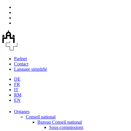
Parlnet
Contact
Langage simplifié
DE
FR
IT
RM
EN
Organes
Conseil national
Bureau Conseil national
Sous-commissions