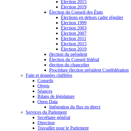
Élection 2015
Élection 2019
Élection du Conseil des États
Élections en dehors cadre régulier
Élection 1999
Élection 2003
Élection 2007
Élection 2011
Élection 2015
Élection 2019
élection du président
Élection du Conseil fédéral
élection du chancelier
Procédure élection président Confédération
Faits et données chiffrées
Conseils
Objets
Séances
Bilans de législature
Open Data
Intégration du flux en direct
Services du Parlement
Secrétaire général
Direction
Travailler pour le Parlement