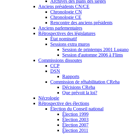
Archives des plans des sièges
Anciens présidents CN/CE
Chronologie CN
Chronologie CE
Rencontre des anciens présidents
Anciens parlementaires
Rétrospectives des législatures
État nominatif
Sessions extra muros
Session de printemps 2001 Lugano
Session d'automne 2006 à Flims
Commissions dissoutes
CCP
DSN
Rapports
Commission de réhabilitation CReha
Décisions CReha
Que prévoit la loi?
Nécrologie
Rétrospective des élections
Élection du Conseil national
Élection 1999
Élection 2003
Élection 2007
Élection 2011