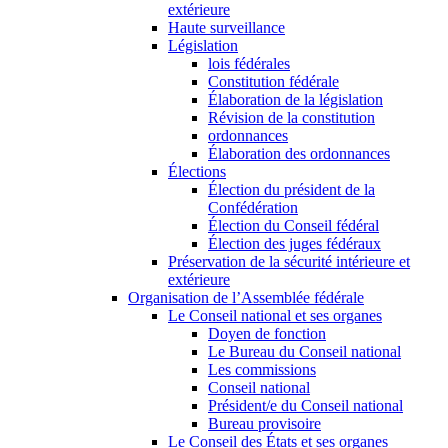
extérieure
Haute surveillance
Législation
lois fédérales
Constitution fédérale
Élaboration de la législation
Révision de la constitution
ordonnances
Élaboration des ordonnances
Élections
Élection du président de la
Confédération
Élection du Conseil fédéral
Élection des juges fédéraux
Préservation de la sécurité intérieure et
extérieure
Organisation de l’Assemblée fédérale
Le Conseil national et ses organes
Doyen de fonction
Le Bureau du Conseil national
Les commissions
Conseil national
Président/e du Conseil national
Bureau provisoire
Le Conseil des États et ses organes