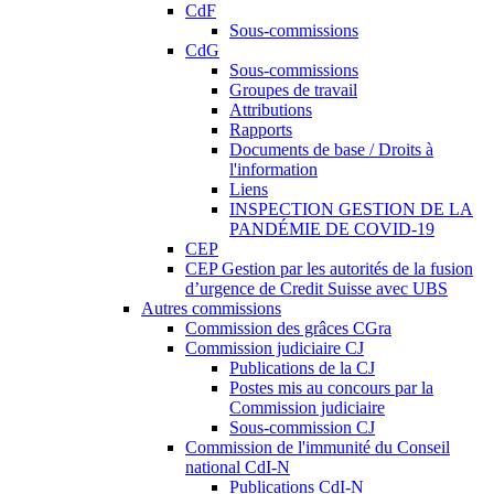
CdF
Sous-commissions
CdG
Sous-commissions
Groupes de travail
Attributions
Rapports
Documents de base / Droits à
l'information
Liens
INSPECTION GESTION DE LA
PANDÉMIE DE COVID-19
CEP
CEP Gestion par les autorités de la fusion
d’urgence de Credit Suisse avec UBS
Autres commissions
Commission des grâces CGra
Commission judiciaire CJ
Publications de la CJ
Postes mis au concours par la
Commission judiciaire
Sous-commission CJ
Commission de l'immunité du Conseil
national CdI-N
Publications CdI-N