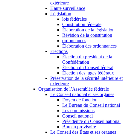
extérieure
Haute surveillance
Législation
lois fédérales
Constitution fédérale
Élaboration de la législation
Révision de la constitution
ordonnances
Élaboration des ordonnances
Élections
Élection du président de la
Confédération
Élection du Conseil fédéral
Élection des juges fédéraux
Préservation de la sécurité intérieure et
extérieure
Organisation de l’Assemblée fédérale
Le Conseil national et ses organes
Doyen de fonction
Le Bureau du Conseil national
Les commissions
Conseil national
Président/e du Conseil national
Bureau provisoire
Le Conseil des États et ses organes