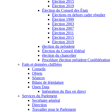
Élection 2015
Élection 2019
Élection du Conseil des États
Élections en dehors cadre régulier
Élection 1999
Élection 2003
Élection 2007
Élection 2011
Élection 2015
Élection 2019
élection du président
Élection du Conseil fédéral
élection du chancelier
Procédure élection président Confédération
Faits et données chiffrées
Conseils
Objets
Séances
Bilans de législature
Open Data
Intégration du flux en direct
Services du Parlement
Secrétaire général
Direction
Travailler pour le Parlement