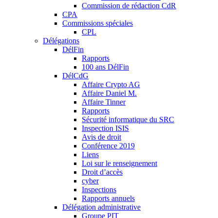
Commission de rédaction CdR
CPA
Commissions spéciales
CPL
Délégations
DélFin
Rapports
100 ans DélFin
DélCdG
Affaire Crypto AG
Affaire Daniel M.
Affaire Tinner
Rapports
Sécurité informatique du SRC
Inspection ISIS
Avis de droit
Conférence 2019
Liens
Loi sur le renseignement
Droit d’accès
cyber
Inspections
Rapports annuels
Délégation administrative
Groupe PIT