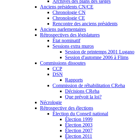
Archives des plans des sièges
Anciens présidents CN/CE
Chronologie CN
Chronologie CE
Rencontre des anciens présidents
Anciens parlementaires
Rétrospectives des législatures
État nominatif
Sessions extra muros
Session de printemps 2001 Lugano
Session d'automne 2006 à Flims
Commissions dissoutes
CCP
DSN
Rapports
Commission de réhabilitation CReha
Décisions CReha
Que prévoit la loi?
Nécrologie
Rétrospective des élections
Élection du Conseil national
Élection 1999
Élection 2003
Élection 2007
Élection 2011