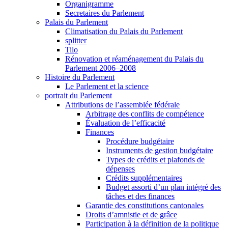
Organigramme
Secretaires du Parlement
Palais du Parlement
Climatisation du Palais du Parlement
splitter
Tilo
Rénovation et réaménagement du Palais du
Parlement 2006–2008
Histoire du Parlement
Le Parlement et la science
portrait du Parlement
Attributions de l’assemblée fédérale
Arbitrage des conflits de compétence
Évaluation de l’efficacité
Finances
Procédure budgétaire
Instruments de gestion budgétaire
Types de crédits et plafonds de
dépenses
Crédits supplémentaires
Budget assorti d’un plan intégré des
tâches et des finances
Garantie des constitutions cantonales
Droits d’amnistie et de grâce
Participation à la définition de la politique