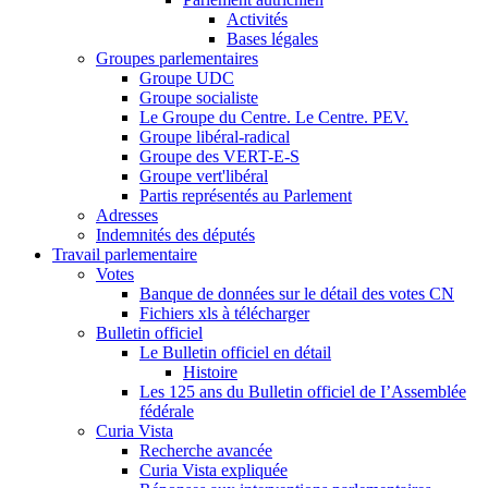
Activités
Bases légales
Groupes parlementaires
Groupe UDC
Groupe socialiste
Le Groupe du Centre. Le Centre. PEV.
Groupe libéral-radical
Groupe des VERT-E-S
Groupe vert'libéral
Partis représentés au Parlement
Adresses
Indemnités des députés
Travail parlementaire
Votes
Banque de données sur le détail des votes CN
Fichiers xls à télécharger
Bulletin officiel
Le Bulletin officiel en détail
Histoire
Les 125 ans du Bulletin officiel de I’Assemblée
fédérale
Curia Vista
Recherche avancée
Curia Vista expliquée