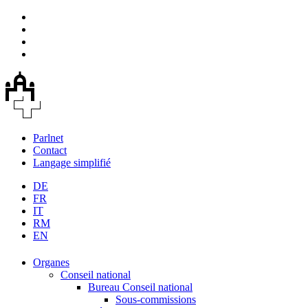
Parlnet
Contact
Langage simplifié
DE
FR
IT
RM
EN
Organes
Conseil national
Bureau Conseil national
Sous-commissions