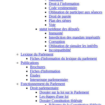
Droit à l’information
Code vestimentaire
Obligation de participer aux séances
Droit de parole
Plan des sièges
Vote
statut juridique des députés
Immunité
Interdiction des mandats impératifs
Corruption
Obligation de signaler les intérêts
Incompatibilité
Lexique du Parlement
Fiches d'information du lexique du parlement
Publications
Brochures
Fiches d'information
Études
Intergroupe parlementaire
Fonctionnement du Parlement
Droit parlementaire
Dossier sur la loi sur le Parlement
Les étapes d'une loi
Dossier Constitution fédérale
Réforme de la Constitution fédérale