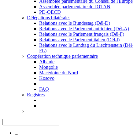
Assemblée parlementaire du Conseil de l'Europe
Assemblée parlementaire de l'OTAN
PD-OECD
Délégations bilatérales
Relations avec le Bundestag (Dél-D)
Relations avec le Parlement autrichien (Dél-A)
Relations avec le Parlement français (Dél-F)
Relations avec le Parlement italien (Dél-I)
Relations avec le Landtag du Liechtenstein (Dél-
FL)
Coopération technique parlementaire
Albanie
Mongolie
Macédoine du Nord
Kosovo
FAQ
Registres
...