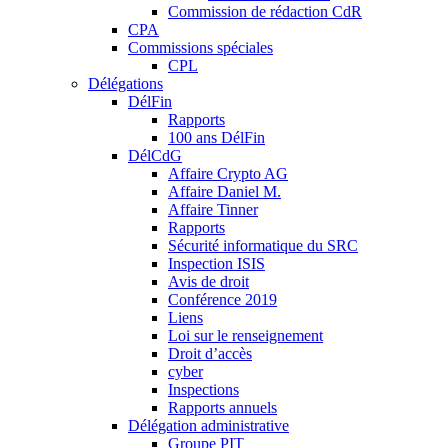
Commission de rédaction CdR
CPA
Commissions spéciales
CPL
Délégations
DélFin
Rapports
100 ans DélFin
DélCdG
Affaire Crypto AG
Affaire Daniel M.
Affaire Tinner
Rapports
Sécurité informatique du SRC
Inspection ISIS
Avis de droit
Conférence 2019
Liens
Loi sur le renseignement
Droit d’accès
cyber
Inspections
Rapports annuels
Délégation administrative
Groupe PIT