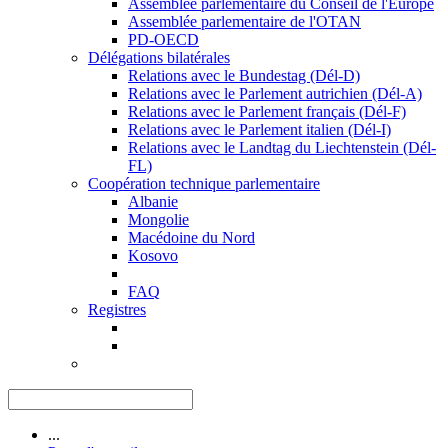
Assemblée parlementaire du Conseil de l'Europe
Assemblée parlementaire de l'OTAN
PD-OECD
Délégations bilatérales
Relations avec le Bundestag (Dél-D)
Relations avec le Parlement autrichien (Dél-A)
Relations avec le Parlement français (Dél-F)
Relations avec le Parlement italien (Dél-I)
Relations avec le Landtag du Liechtenstein (Dél-
FL)
Coopération technique parlementaire
Albanie
Mongolie
Macédoine du Nord
Kosovo
FAQ
Registres
...