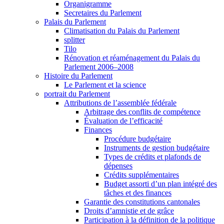
Organigramme
Secretaires du Parlement
Palais du Parlement
Climatisation du Palais du Parlement
splitter
Tilo
Rénovation et réaménagement du Palais du
Parlement 2006–2008
Histoire du Parlement
Le Parlement et la science
portrait du Parlement
Attributions de l’assemblée fédérale
Arbitrage des conflits de compétence
Évaluation de l’efficacité
Finances
Procédure budgétaire
Instruments de gestion budgétaire
Types de crédits et plafonds de
dépenses
Crédits supplémentaires
Budget assorti d’un plan intégré des
tâches et des finances
Garantie des constitutions cantonales
Droits d’amnistie et de grâce
Participation à la définition de la politique