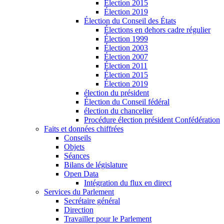
Élection 2015
Élection 2019
Élection du Conseil des États
Élections en dehors cadre régulier
Élection 1999
Élection 2003
Élection 2007
Élection 2011
Élection 2015
Élection 2019
élection du président
Élection du Conseil fédéral
élection du chancelier
Procédure élection président Confédération
Faits et données chiffrées
Conseils
Objets
Séances
Bilans de législature
Open Data
Intégration du flux en direct
Services du Parlement
Secrétaire général
Direction
Travailler pour le Parlement