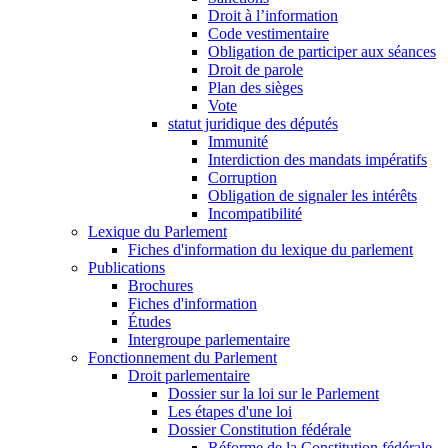
Droit à l’information
Code vestimentaire
Obligation de participer aux séances
Droit de parole
Plan des sièges
Vote
statut juridique des députés
Immunité
Interdiction des mandats impératifs
Corruption
Obligation de signaler les intérêts
Incompatibilité
Lexique du Parlement
Fiches d'information du lexique du parlement
Publications
Brochures
Fiches d'information
Études
Intergroupe parlementaire
Fonctionnement du Parlement
Droit parlementaire
Dossier sur la loi sur le Parlement
Les étapes d'une loi
Dossier Constitution fédérale
Réforme de la Constitution fédérale