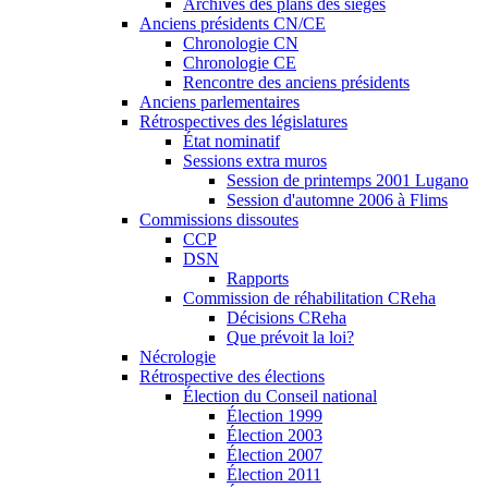
Archives des plans des sièges
Anciens présidents CN/CE
Chronologie CN
Chronologie CE
Rencontre des anciens présidents
Anciens parlementaires
Rétrospectives des législatures
État nominatif
Sessions extra muros
Session de printemps 2001 Lugano
Session d'automne 2006 à Flims
Commissions dissoutes
CCP
DSN
Rapports
Commission de réhabilitation CReha
Décisions CReha
Que prévoit la loi?
Nécrologie
Rétrospective des élections
Élection du Conseil national
Élection 1999
Élection 2003
Élection 2007
Élection 2011