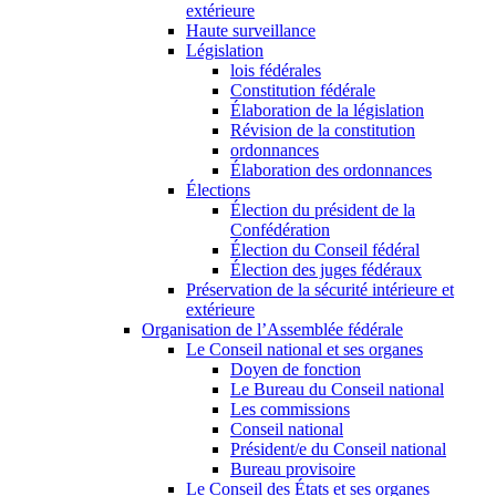
extérieure
Haute surveillance
Législation
lois fédérales
Constitution fédérale
Élaboration de la législation
Révision de la constitution
ordonnances
Élaboration des ordonnances
Élections
Élection du président de la
Confédération
Élection du Conseil fédéral
Élection des juges fédéraux
Préservation de la sécurité intérieure et
extérieure
Organisation de l’Assemblée fédérale
Le Conseil national et ses organes
Doyen de fonction
Le Bureau du Conseil national
Les commissions
Conseil national
Président/e du Conseil national
Bureau provisoire
Le Conseil des États et ses organes