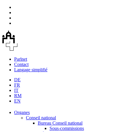
Parlnet
Contact
Langage simplifié
DE
FR
IT
RM
EN
Organes
Conseil national
Bureau Conseil national
Sous-commissions