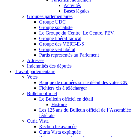
Activités
Bases légales
Groupes parlementaires
Groupe UDC
Groupe socialiste
Le Groupe du Centre. Le Centre. PEV.
Groupe libéral-radical
Groupe des VERT-E-S
Groupe vert'libéral
Partis représentés au Parlement
Adresses
Indemnités des députés
Travail parlementaire
Votes
Banque de données sur le détail des votes CN
Fichiers xls à télécharger
Bulletin officiel
Le Bulletin officiel en détail
Histoire
Les 125 ans du Bulletin officiel de I’Assemblée
fédérale
Curia Vista
Recherche avancée
Curia Vista expliquée