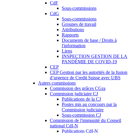
CdF
Sous-commissions
CdG
Sous-commissions
Groupes de travail
Attributions
Rapports
Documents de base / Droits à
l'information
Liens
INSPECTION GESTION DE LA
PANDÉMIE DE COVID-19
CEP
CEP Gestion par les autorités de la fusion
d’urgence de Credit Suisse avec UBS
Autres commissions
Commission des grâces CGra
Commission judiciaire CJ
Publications de la CJ
Postes mis au concours par la
Commission judiciaire
Sous-commission CJ
Commission de l'immunité du Conseil
national CdI-N
Publications CdI-N