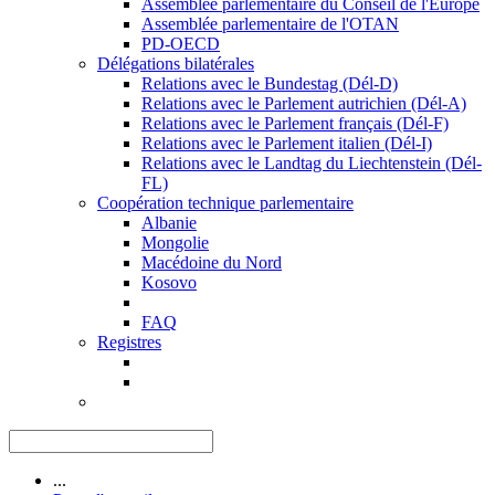
Assemblée parlementaire du Conseil de l'Europe
Assemblée parlementaire de l'OTAN
PD-OECD
Délégations bilatérales
Relations avec le Bundestag (Dél-D)
Relations avec le Parlement autrichien (Dél-A)
Relations avec le Parlement français (Dél-F)
Relations avec le Parlement italien (Dél-I)
Relations avec le Landtag du Liechtenstein (Dél-
FL)
Coopération technique parlementaire
Albanie
Mongolie
Macédoine du Nord
Kosovo
FAQ
Registres
...