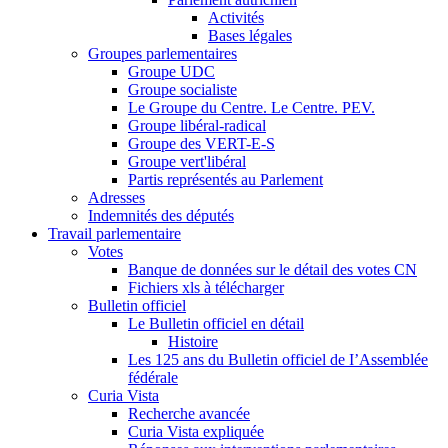
Activités
Bases légales
Groupes parlementaires
Groupe UDC
Groupe socialiste
Le Groupe du Centre. Le Centre. PEV.
Groupe libéral-radical
Groupe des VERT-E-S
Groupe vert'libéral
Partis représentés au Parlement
Adresses
Indemnités des députés
Travail parlementaire
Votes
Banque de données sur le détail des votes CN
Fichiers xls à télécharger
Bulletin officiel
Le Bulletin officiel en détail
Histoire
Les 125 ans du Bulletin officiel de I’Assemblée
fédérale
Curia Vista
Recherche avancée
Curia Vista expliquée