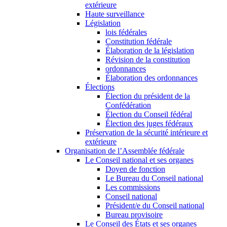
extérieure
Haute surveillance
Législation
lois fédérales
Constitution fédérale
Élaboration de la législation
Révision de la constitution
ordonnances
Élaboration des ordonnances
Élections
Élection du président de la
Confédération
Élection du Conseil fédéral
Élection des juges fédéraux
Préservation de la sécurité intérieure et
extérieure
Organisation de l’Assemblée fédérale
Le Conseil national et ses organes
Doyen de fonction
Le Bureau du Conseil national
Les commissions
Conseil national
Président/e du Conseil national
Bureau provisoire
Le Conseil des États et ses organes