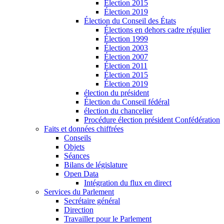
Élection 2015
Élection 2019
Élection du Conseil des États
Élections en dehors cadre régulier
Élection 1999
Élection 2003
Élection 2007
Élection 2011
Élection 2015
Élection 2019
élection du président
Élection du Conseil fédéral
élection du chancelier
Procédure élection président Confédération
Faits et données chiffrées
Conseils
Objets
Séances
Bilans de législature
Open Data
Intégration du flux en direct
Services du Parlement
Secrétaire général
Direction
Travailler pour le Parlement