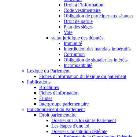
Droit à l’information
Code vestimentaire
Obligation de participer aux séances
Droit de parole
Plan des sièges
Vote
statut juridique des députés
Immunité
Interdiction des mandats impératifs
Corruption
Obligation de signaler les intérêts
Incompatibilité
Lexique du Parlement
Fiches d'information du lexique du parlement
Publications
Brochures
Fiches d'information
Études
Intergroupe parlementaire
Fonctionnement du Parlement
Droit parlementaire
Dossier sur la loi sur le Parlement
Les étapes d'une loi
Dossier Constitution fédérale
Réforme de la Constitution fédérale