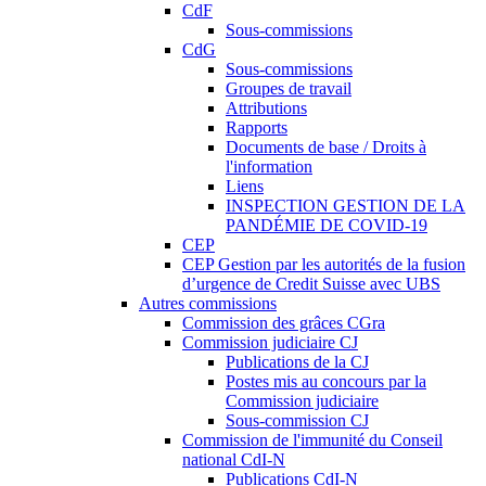
CdF
Sous-commissions
CdG
Sous-commissions
Groupes de travail
Attributions
Rapports
Documents de base / Droits à
l'information
Liens
INSPECTION GESTION DE LA
PANDÉMIE DE COVID-19
CEP
CEP Gestion par les autorités de la fusion
d’urgence de Credit Suisse avec UBS
Autres commissions
Commission des grâces CGra
Commission judiciaire CJ
Publications de la CJ
Postes mis au concours par la
Commission judiciaire
Sous-commission CJ
Commission de l'immunité du Conseil
national CdI-N
Publications CdI-N