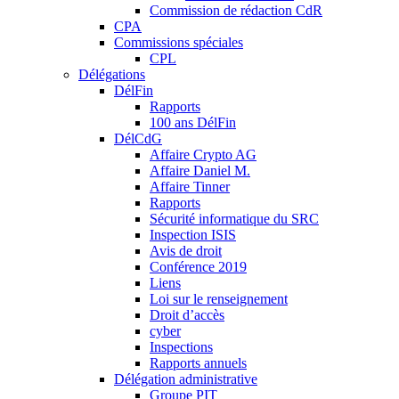
Commission de rédaction CdR
CPA
Commissions spéciales
CPL
Délégations
DélFin
Rapports
100 ans DélFin
DélCdG
Affaire Crypto AG
Affaire Daniel M.
Affaire Tinner
Rapports
Sécurité informatique du SRC
Inspection ISIS
Avis de droit
Conférence 2019
Liens
Loi sur le renseignement
Droit d’accès
cyber
Inspections
Rapports annuels
Délégation administrative
Groupe PIT