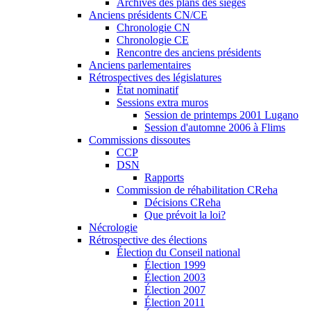
Archives des plans des sièges
Anciens présidents CN/CE
Chronologie CN
Chronologie CE
Rencontre des anciens présidents
Anciens parlementaires
Rétrospectives des législatures
État nominatif
Sessions extra muros
Session de printemps 2001 Lugano
Session d'automne 2006 à Flims
Commissions dissoutes
CCP
DSN
Rapports
Commission de réhabilitation CReha
Décisions CReha
Que prévoit la loi?
Nécrologie
Rétrospective des élections
Élection du Conseil national
Élection 1999
Élection 2003
Élection 2007
Élection 2011