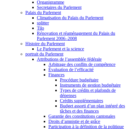
Organigramme
Secretaires du Parlement
Palais du Parlement
Climatisation du Palais du Parlement
splitter
Tilo
Rénovation et réaménagement du Palais du
Parlement 2006–2008
Histoire du Parlement
Le Parlement et la science
portrait du Parlement
Attributions de l’assemblée fédérale
Arbitrage des conflits de compétence
Évaluation de l’efficacité
Finances
Procédure budgétaire
Instruments de gestion budgétaire
Types de crédits et plafonds de
dépenses
Crédits supplémentaires
Budget assorti d’un plan intégré des
tâches et des finances
Garantie des constitutions cantonales
Droits d’amnistie et de grâce
Participation à la définition de la politique