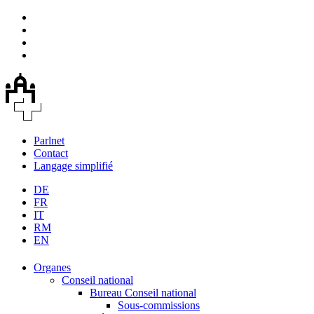
Parlnet
Contact
Langage simplifié
DE
FR
IT
RM
EN
Organes
Conseil national
Bureau Conseil national
Sous-commissions