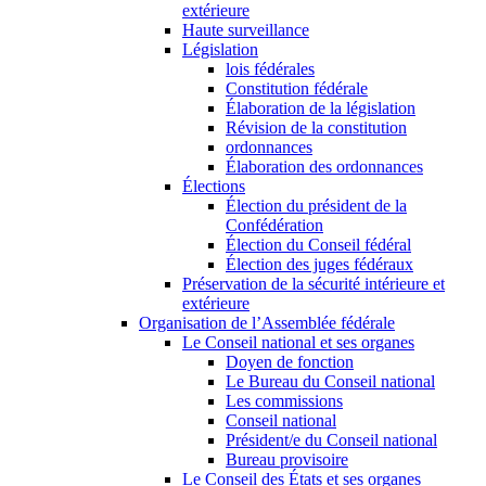
extérieure
Haute surveillance
Législation
lois fédérales
Constitution fédérale
Élaboration de la législation
Révision de la constitution
ordonnances
Élaboration des ordonnances
Élections
Élection du président de la
Confédération
Élection du Conseil fédéral
Élection des juges fédéraux
Préservation de la sécurité intérieure et
extérieure
Organisation de l’Assemblée fédérale
Le Conseil national et ses organes
Doyen de fonction
Le Bureau du Conseil national
Les commissions
Conseil national
Président/e du Conseil national
Bureau provisoire
Le Conseil des États et ses organes