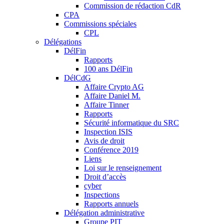
Commission de rédaction CdR
CPA
Commissions spéciales
CPL
Délégations
DélFin
Rapports
100 ans DélFin
DélCdG
Affaire Crypto AG
Affaire Daniel M.
Affaire Tinner
Rapports
Sécurité informatique du SRC
Inspection ISIS
Avis de droit
Conférence 2019
Liens
Loi sur le renseignement
Droit d’accès
cyber
Inspections
Rapports annuels
Délégation administrative
Groupe PIT