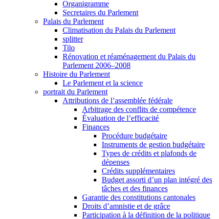
Organigramme
Secretaires du Parlement
Palais du Parlement
Climatisation du Palais du Parlement
splitter
Tilo
Rénovation et réaménagement du Palais du
Parlement 2006–2008
Histoire du Parlement
Le Parlement et la science
portrait du Parlement
Attributions de l’assemblée fédérale
Arbitrage des conflits de compétence
Évaluation de l’efficacité
Finances
Procédure budgétaire
Instruments de gestion budgétaire
Types de crédits et plafonds de
dépenses
Crédits supplémentaires
Budget assorti d’un plan intégré des
tâches et des finances
Garantie des constitutions cantonales
Droits d’amnistie et de grâce
Participation à la définition de la politique