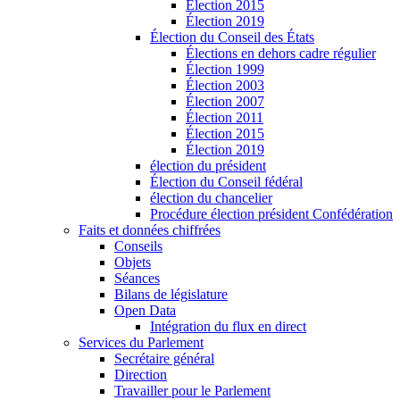
Élection 2015
Élection 2019
Élection du Conseil des États
Élections en dehors cadre régulier
Élection 1999
Élection 2003
Élection 2007
Élection 2011
Élection 2015
Élection 2019
élection du président
Élection du Conseil fédéral
élection du chancelier
Procédure élection président Confédération
Faits et données chiffrées
Conseils
Objets
Séances
Bilans de législature
Open Data
Intégration du flux en direct
Services du Parlement
Secrétaire général
Direction
Travailler pour le Parlement