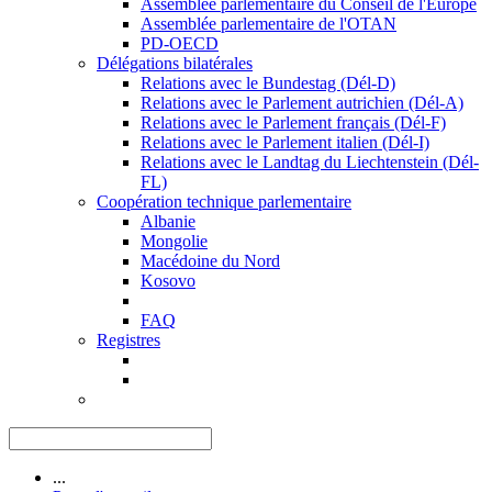
Assemblée parlementaire du Conseil de l'Europe
Assemblée parlementaire de l'OTAN
PD-OECD
Délégations bilatérales
Relations avec le Bundestag (Dél-D)
Relations avec le Parlement autrichien (Dél-A)
Relations avec le Parlement français (Dél-F)
Relations avec le Parlement italien (Dél-I)
Relations avec le Landtag du Liechtenstein (Dél-
FL)
Coopération technique parlementaire
Albanie
Mongolie
Macédoine du Nord
Kosovo
FAQ
Registres
...