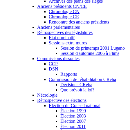
Archives des plans des sièges
Anciens présidents CN/CE
Chronologie CN
Chronologie CE
Rencontre des anciens présidents
Anciens parlementaires
Rétrospectives des législatures
État nominatif
Sessions extra muros
Session de printemps 2001 Lugano
Session d'automne 2006 à Flims
Commissions dissoutes
CCP
DSN
Rapports
Commission de réhabilitation CReha
Décisions CReha
Que prévoit la loi?
Nécrologie
Rétrospective des élections
Élection du Conseil national
Élection 1999
Élection 2003
Élection 2007
Élection 2011