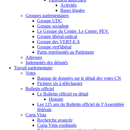
Activités
Bases légales
Groupes parlementaires
Groupe UDC
Groupe socialiste
Le Groupe du Centre. Le Centre. PEV.
Groupe libéral-radical
Groupe des VERT-E-S
Groupe vert'libéral
Partis représentés au Parlement
Adresses
Indemnités des députés
Travail parlementaire
Votes
Banque de données sur le détail des votes CN
Fichiers xls à télécharger
Bulletin officiel
Le Bulletin officiel en détail
Histoire
Les 125 ans du Bulletin officiel de I’Assemblée
fédérale
Curia Vista
Recherche avancée
Curia Vista expliquée