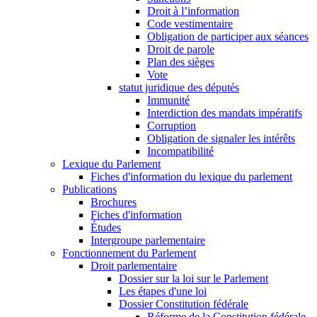
Droit à l’information
Code vestimentaire
Obligation de participer aux séances
Droit de parole
Plan des sièges
Vote
statut juridique des députés
Immunité
Interdiction des mandats impératifs
Corruption
Obligation de signaler les intérêts
Incompatibilité
Lexique du Parlement
Fiches d'information du lexique du parlement
Publications
Brochures
Fiches d'information
Études
Intergroupe parlementaire
Fonctionnement du Parlement
Droit parlementaire
Dossier sur la loi sur le Parlement
Les étapes d'une loi
Dossier Constitution fédérale
Réforme de la Constitution fédérale