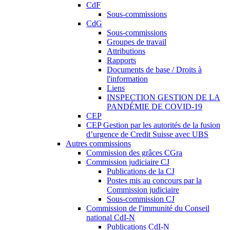
CdF
Sous-commissions
CdG
Sous-commissions
Groupes de travail
Attributions
Rapports
Documents de base / Droits à
l'information
Liens
INSPECTION GESTION DE LA
PANDÉMIE DE COVID-19
CEP
CEP Gestion par les autorités de la fusion
d’urgence de Credit Suisse avec UBS
Autres commissions
Commission des grâces CGra
Commission judiciaire CJ
Publications de la CJ
Postes mis au concours par la
Commission judiciaire
Sous-commission CJ
Commission de l'immunité du Conseil
national CdI-N
Publications CdI-N