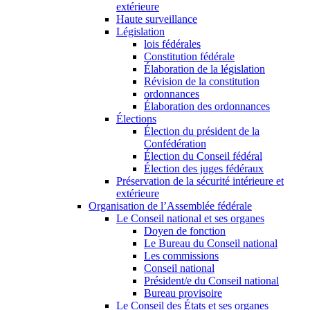
extérieure
Haute surveillance
Législation
lois fédérales
Constitution fédérale
Élaboration de la législation
Révision de la constitution
ordonnances
Élaboration des ordonnances
Élections
Élection du président de la
Confédération
Élection du Conseil fédéral
Élection des juges fédéraux
Préservation de la sécurité intérieure et
extérieure
Organisation de l’Assemblée fédérale
Le Conseil national et ses organes
Doyen de fonction
Le Bureau du Conseil national
Les commissions
Conseil national
Président/e du Conseil national
Bureau provisoire
Le Conseil des États et ses organes