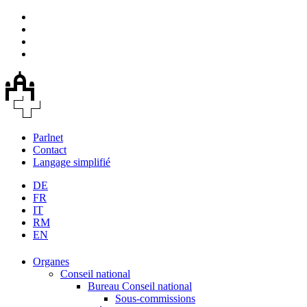
Parlnet
Contact
Langage simplifié
DE
FR
IT
RM
EN
Organes
Conseil national
Bureau Conseil national
Sous-commissions