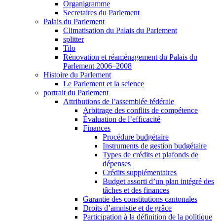
Organigramme
Secretaires du Parlement
Palais du Parlement
Climatisation du Palais du Parlement
splitter
Tilo
Rénovation et réaménagement du Palais du
Parlement 2006–2008
Histoire du Parlement
Le Parlement et la science
portrait du Parlement
Attributions de l’assemblée fédérale
Arbitrage des conflits de compétence
Évaluation de l’efficacité
Finances
Procédure budgétaire
Instruments de gestion budgétaire
Types de crédits et plafonds de
dépenses
Crédits supplémentaires
Budget assorti d’un plan intégré des
tâches et des finances
Garantie des constitutions cantonales
Droits d’amnistie et de grâce
Participation à la définition de la politique