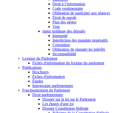
Droit à l’information
Code vestimentaire
Obligation de participer aux séances
Droit de parole
Plan des sièges
Vote
statut juridique des députés
Immunité
Interdiction des mandats impératifs
Corruption
Obligation de signaler les intérêts
Incompatibilité
Lexique du Parlement
Fiches d'information du lexique du parlement
Publications
Brochures
Fiches d'information
Études
Intergroupe parlementaire
Fonctionnement du Parlement
Droit parlementaire
Dossier sur la loi sur le Parlement
Les étapes d'une loi
Dossier Constitution fédérale
Réforme de la Constitution fédérale