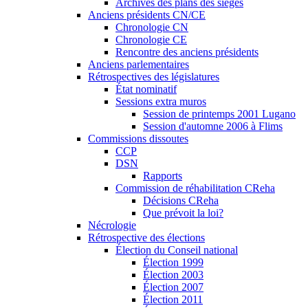
Archives des plans des sièges
Anciens présidents CN/CE
Chronologie CN
Chronologie CE
Rencontre des anciens présidents
Anciens parlementaires
Rétrospectives des législatures
État nominatif
Sessions extra muros
Session de printemps 2001 Lugano
Session d'automne 2006 à Flims
Commissions dissoutes
CCP
DSN
Rapports
Commission de réhabilitation CReha
Décisions CReha
Que prévoit la loi?
Nécrologie
Rétrospective des élections
Élection du Conseil national
Élection 1999
Élection 2003
Élection 2007
Élection 2011