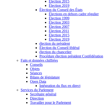
Élection 2015
Élection 2019
Élection du Conseil des États
Élections en dehors cadre régulier
Élection 1999
Élection 2003
Élection 2007
Élection 2011
Élection 2015
Élection 2019
élection du président
Élection du Conseil fédéral
élection du chancelier
Procédure élection président Confédération
Faits et données chiffrées
Conseils
Objets
Séances
Bilans de législature
Open Data
Intégration du flux en direct
Services du Parlement
Secrétaire général
Direction
Travailler pour le Parlement