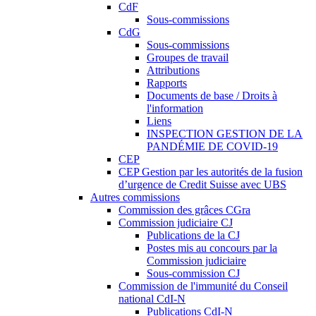
CdF
Sous-commissions
CdG
Sous-commissions
Groupes de travail
Attributions
Rapports
Documents de base / Droits à
l'information
Liens
INSPECTION GESTION DE LA
PANDÉMIE DE COVID-19
CEP
CEP Gestion par les autorités de la fusion
d’urgence de Credit Suisse avec UBS
Autres commissions
Commission des grâces CGra
Commission judiciaire CJ
Publications de la CJ
Postes mis au concours par la
Commission judiciaire
Sous-commission CJ
Commission de l'immunité du Conseil
national CdI-N
Publications CdI-N