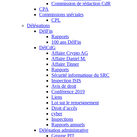
Commission de rédaction CdR
CPA
Commissions spéciales
CPL
Délégations
DélFin
Rapports
100 ans DélFin
DélCdG
Affaire Crypto AG
Affaire Daniel M.
Affaire Tinner
Rapports
Sécurité informatique du SRC
Inspection ISIS
Avis de droit
Conférence 2019
Liens
Loi sur le renseignement
Droit d’accès
cyber
Inspections
Rapports annuels
Délégation administrative
Groupe PIT