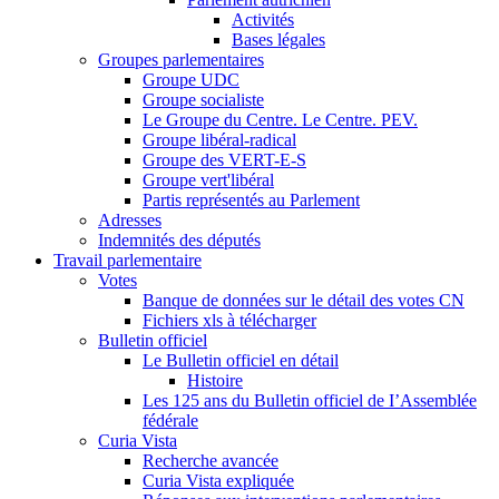
Activités
Bases légales
Groupes parlementaires
Groupe UDC
Groupe socialiste
Le Groupe du Centre. Le Centre. PEV.
Groupe libéral-radical
Groupe des VERT-E-S
Groupe vert'libéral
Partis représentés au Parlement
Adresses
Indemnités des députés
Travail parlementaire
Votes
Banque de données sur le détail des votes CN
Fichiers xls à télécharger
Bulletin officiel
Le Bulletin officiel en détail
Histoire
Les 125 ans du Bulletin officiel de I’Assemblée
fédérale
Curia Vista
Recherche avancée
Curia Vista expliquée