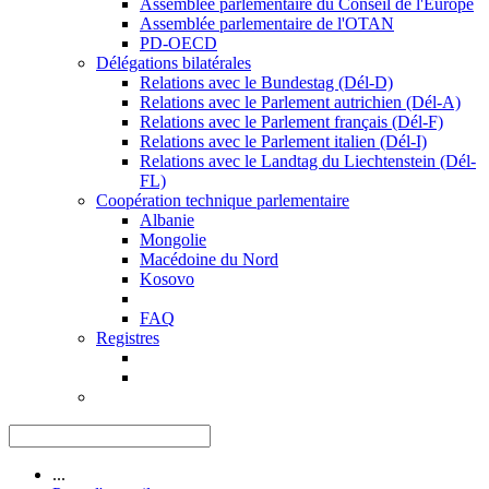
Assemblée parlementaire du Conseil de l'Europe
Assemblée parlementaire de l'OTAN
PD-OECD
Délégations bilatérales
Relations avec le Bundestag (Dél-D)
Relations avec le Parlement autrichien (Dél-A)
Relations avec le Parlement français (Dél-F)
Relations avec le Parlement italien (Dél-I)
Relations avec le Landtag du Liechtenstein (Dél-
FL)
Coopération technique parlementaire
Albanie
Mongolie
Macédoine du Nord
Kosovo
FAQ
Registres
...