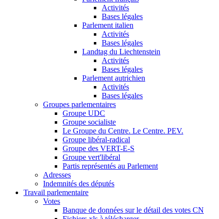
Activités
Bases légales
Parlement italien
Activités
Bases légales
Landtag du Liechtenstein
Activités
Bases légales
Parlement autrichien
Activités
Bases légales
Groupes parlementaires
Groupe UDC
Groupe socialiste
Le Groupe du Centre. Le Centre. PEV.
Groupe libéral-radical
Groupe des VERT-E-S
Groupe vert'libéral
Partis représentés au Parlement
Adresses
Indemnités des députés
Travail parlementaire
Votes
Banque de données sur le détail des votes CN
Fichiers xls à télécharger