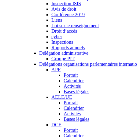
Inspection ISIS
Avis de droit
Conférence 2019
Liens
Loi sur le renseignement
Droit d’accès
cyber
Inspections
Rapports annuels
Délégation administrative
Groupe PIT
Délégations organisations parlementaires internati
APF
Portrait
Calendrier
Activités
Bases légales
AELE/UE
Portrait
Calendrier
Activités
Bases légales
DCE
Portrait
Calendrier