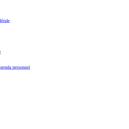
dérale
e
agenda personnel