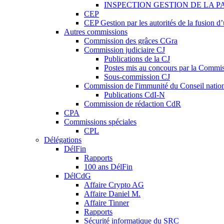
INSPECTION GESTION DE LA P
CEP
CEP Gestion par les autorités de la fusion 
Autres commissions
Commission des grâces CGra
Commission judiciaire CJ
Publications de la CJ
Postes mis au concours par la Commiss
Sous-commission CJ
Commission de l'immunité du Conseil natio
Publications CdI-N
Commission de rédaction CdR
CPA
Commissions spéciales
CPL
Délégations
DélFin
Rapports
100 ans DélFin
DélCdG
Affaire Crypto AG
Affaire Daniel M.
Affaire Tinner
Rapports
Sécurité informatique du SRC