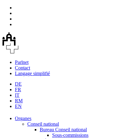
Parlnet
Contact
Langage simplifié
DE
FR
IT
RM
EN
Organes
Conseil national
Bureau Conseil national
Sous-commissions