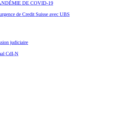
ANDÉMIE DE COVID-19
d’urgence de Credit Suisse avec UBS
ion judiciaire
nal CdI-N