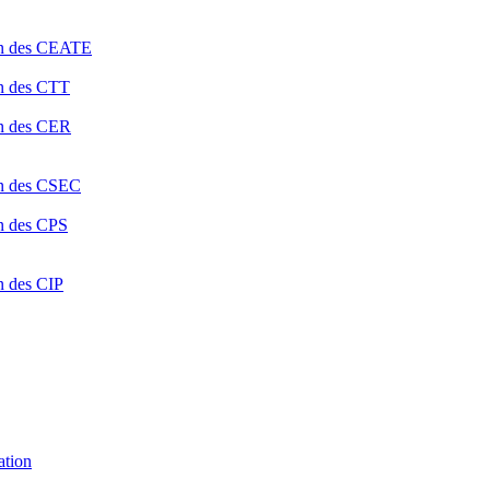
ion des CEATE
on des CTT
on des CER
ion des CSEC
on des CPS
n des CIP
ation