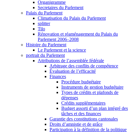
Organigramme
Secretaires du Parlement
Palais du Parlement
Climatisation du Palais du Parlement
splitter
Tilo
Rénovation et réaménagement du Palais du
Parlement 2006–2008
Histoire du Parlement
Le Parlement et la science
portrait du Parlement
Attributions de l’assemblée fédérale
Arbitrage des conflits de compétence
Évaluation de l’efficacité
Finances
Procédure budgétaire
Instruments de gestion budgétaire
Types de crédits et plafonds de
dépenses
Crédits supplémentaires
Budget assorti d’un plan intégré des
tâches et des finances
Garantie des constitutions cantonales
Droits d’amnistie et de grâce
Participation à la définition de la politique