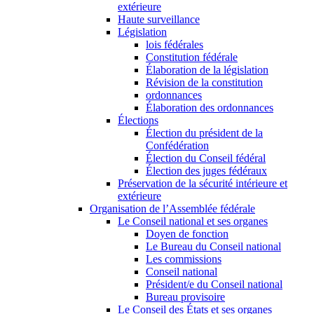
extérieure
Haute surveillance
Législation
lois fédérales
Constitution fédérale
Élaboration de la législation
Révision de la constitution
ordonnances
Élaboration des ordonnances
Élections
Élection du président de la
Confédération
Élection du Conseil fédéral
Élection des juges fédéraux
Préservation de la sécurité intérieure et
extérieure
Organisation de l’Assemblée fédérale
Le Conseil national et ses organes
Doyen de fonction
Le Bureau du Conseil national
Les commissions
Conseil national
Président/e du Conseil national
Bureau provisoire
Le Conseil des États et ses organes