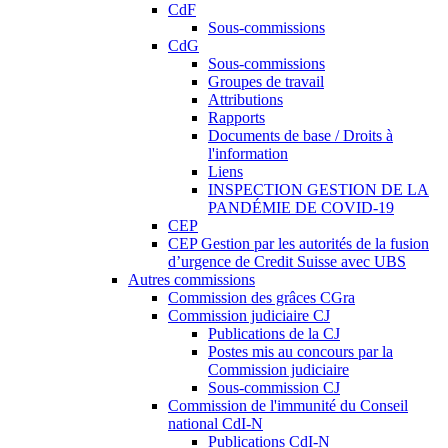
CdF
Sous-commissions
CdG
Sous-commissions
Groupes de travail
Attributions
Rapports
Documents de base / Droits à
l'information
Liens
INSPECTION GESTION DE LA
PANDÉMIE DE COVID-19
CEP
CEP Gestion par les autorités de la fusion
d’urgence de Credit Suisse avec UBS
Autres commissions
Commission des grâces CGra
Commission judiciaire CJ
Publications de la CJ
Postes mis au concours par la
Commission judiciaire
Sous-commission CJ
Commission de l'immunité du Conseil
national CdI-N
Publications CdI-N