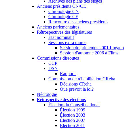
Archives des plans des sièges
Anciens présidents CN/CE
Chronologie CN
Chronologie CE
Rencontre des anciens présidents
Anciens parlementaires
Rétrospectives des législatures
État nominatif
Sessions extra muros
Session de printemps 2001 Lugano
Session d'automne 2006 à Flims
Commissions dissoutes
CCP
DSN
Rapports
Commission de réhabilitation CReha
Décisions CReha
Que prévoit la loi?
Nécrologie
Rétrospective des élections
Élection du Conseil national
Élection 1999
Élection 2003
Élection 2007
Élection 2011