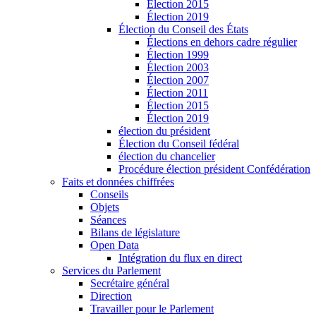
Élection 2015
Élection 2019
Élection du Conseil des États
Élections en dehors cadre régulier
Élection 1999
Élection 2003
Élection 2007
Élection 2011
Élection 2015
Élection 2019
élection du président
Élection du Conseil fédéral
élection du chancelier
Procédure élection président Confédération
Faits et données chiffrées
Conseils
Objets
Séances
Bilans de législature
Open Data
Intégration du flux en direct
Services du Parlement
Secrétaire général
Direction
Travailler pour le Parlement