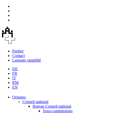
Parlnet
Contact
Langage simplifié
DE
FR
IT
RM
EN
Organes
Conseil national
Bureau Conseil national
Sous-commissions