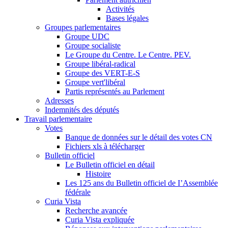
Activités
Bases légales
Groupes parlementaires
Groupe UDC
Groupe socialiste
Le Groupe du Centre. Le Centre. PEV.
Groupe libéral-radical
Groupe des VERT-E-S
Groupe vert'libéral
Partis représentés au Parlement
Adresses
Indemnités des députés
Travail parlementaire
Votes
Banque de données sur le détail des votes CN
Fichiers xls à télécharger
Bulletin officiel
Le Bulletin officiel en détail
Histoire
Les 125 ans du Bulletin officiel de I’Assemblée
fédérale
Curia Vista
Recherche avancée
Curia Vista expliquée