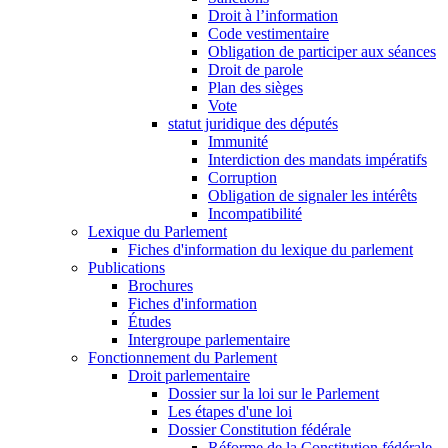
Droit à l’information
Code vestimentaire
Obligation de participer aux séances
Droit de parole
Plan des sièges
Vote
statut juridique des députés
Immunité
Interdiction des mandats impératifs
Corruption
Obligation de signaler les intérêts
Incompatibilité
Lexique du Parlement
Fiches d'information du lexique du parlement
Publications
Brochures
Fiches d'information
Études
Intergroupe parlementaire
Fonctionnement du Parlement
Droit parlementaire
Dossier sur la loi sur le Parlement
Les étapes d'une loi
Dossier Constitution fédérale
Réforme de la Constitution fédérale