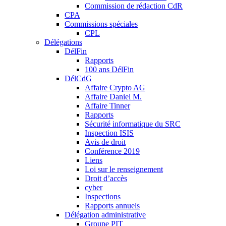
Commission de rédaction CdR
CPA
Commissions spéciales
CPL
Délégations
DélFin
Rapports
100 ans DélFin
DélCdG
Affaire Crypto AG
Affaire Daniel M.
Affaire Tinner
Rapports
Sécurité informatique du SRC
Inspection ISIS
Avis de droit
Conférence 2019
Liens
Loi sur le renseignement
Droit d’accès
cyber
Inspections
Rapports annuels
Délégation administrative
Groupe PIT