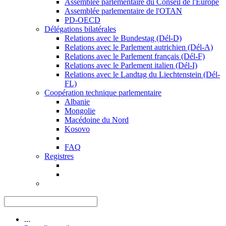
Assemblée parlementaire du Conseil de l'Europe
Assemblée parlementaire de l'OTAN
PD-OECD
Délégations bilatérales
Relations avec le Bundestag (Dél-D)
Relations avec le Parlement autrichien (Dél-A)
Relations avec le Parlement français (Dél-F)
Relations avec le Parlement italien (Dél-I)
Relations avec le Landtag du Liechtenstein (Dél-
FL)
Coopération technique parlementaire
Albanie
Mongolie
Macédoine du Nord
Kosovo
FAQ
Registres
...