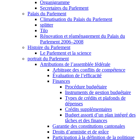
Organigramme
Secretaires du Parlement
Palais du Parlement
Climatisation du Palais du Parlement
splitter
Tilo
Rénovation et réaménagement du Palais du
Parlement 2006–2008
Histoire du Parlement
Le Parlement et la science
portrait du Parlement
Attributions de l’assemblée fédérale
Arbitrage des conflits de compétence
Évaluation de l’efficacité
Finances
Procédure budgétaire
Instruments de gestion budgétaire
Types de crédits et plafonds de
dépenses
Crédits supplémentaires
Budget assorti d’un plan intégré des
tâches et des finances
Garantie des constitutions cantonales
Droits d’amnistie et de grâce
Participation à la définition de la politique