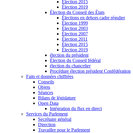
Élection 2015
Élection 2019
Élection du Conseil des États
Élections en dehors cadre régulier
Élection 1999
Élection 2003
Élection 2007
Élection 2011
Élection 2015
Élection 2019
élection du président
Élection du Conseil fédéral
élection du chancelier
Procédure élection président Confédération
Faits et données chiffrées
Conseils
Objets
Séances
Bilans de législature
Open Data
Intégration du flux en direct
Services du Parlement
Secrétaire général
Direction
Travailler pour le Parlement