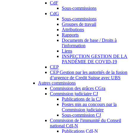
CdF
Sous-commissions
CdG
Sous-commissions
Groupes de travail
Attributions
Rapports
Documents de base / Droits à
l'information
Liens
INSPECTION GESTION DE LA
PANDÉMIE DE COVID-19
CEP
CEP Gestion par les autorités de la fusion
d’urgence de Credit Suisse avec UBS
Autres commissions
Commission des grâces CGra
Commission judiciaire CJ
Publications de la CJ
Postes mis au concours par la
Commission judiciaire
Sous-commission CJ
Commission de l'immunité du Conseil
national CdI-N
Publications CdI-N