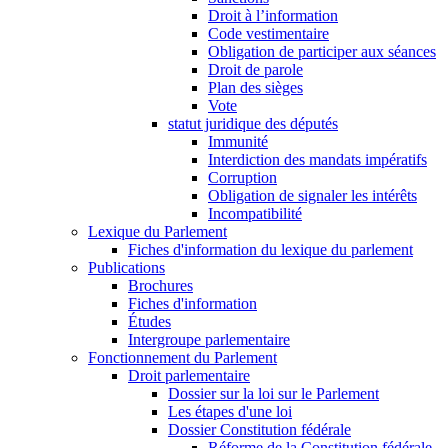
Droit à l’information
Code vestimentaire
Obligation de participer aux séances
Droit de parole
Plan des sièges
Vote
statut juridique des députés
Immunité
Interdiction des mandats impératifs
Corruption
Obligation de signaler les intérêts
Incompatibilité
Lexique du Parlement
Fiches d'information du lexique du parlement
Publications
Brochures
Fiches d'information
Études
Intergroupe parlementaire
Fonctionnement du Parlement
Droit parlementaire
Dossier sur la loi sur le Parlement
Les étapes d'une loi
Dossier Constitution fédérale
Réforme de la Constitution fédérale