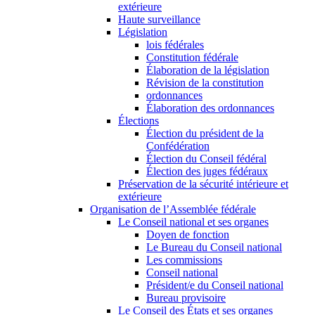
extérieure
Haute surveillance
Législation
lois fédérales
Constitution fédérale
Élaboration de la législation
Révision de la constitution
ordonnances
Élaboration des ordonnances
Élections
Élection du président de la
Confédération
Élection du Conseil fédéral
Élection des juges fédéraux
Préservation de la sécurité intérieure et
extérieure
Organisation de l’Assemblée fédérale
Le Conseil national et ses organes
Doyen de fonction
Le Bureau du Conseil national
Les commissions
Conseil national
Président/e du Conseil national
Bureau provisoire
Le Conseil des États et ses organes