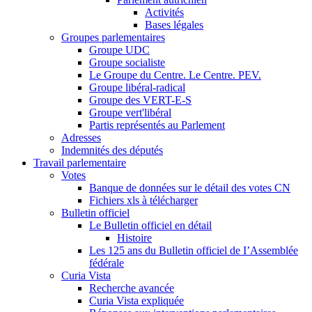
Activités
Bases légales
Groupes parlementaires
Groupe UDC
Groupe socialiste
Le Groupe du Centre. Le Centre. PEV.
Groupe libéral-radical
Groupe des VERT-E-S
Groupe vert'libéral
Partis représentés au Parlement
Adresses
Indemnités des députés
Travail parlementaire
Votes
Banque de données sur le détail des votes CN
Fichiers xls à télécharger
Bulletin officiel
Le Bulletin officiel en détail
Histoire
Les 125 ans du Bulletin officiel de I’Assemblée
fédérale
Curia Vista
Recherche avancée
Curia Vista expliquée