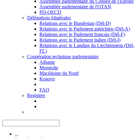
Assemblée parlementaire du Conseil de l'Europe
Assemblée parlementaire de l'OTAN
PD-OECD
Délégations bilatérales
Relations avec le Bundestag (Dél-D)
Relations avec le Parlement autrichien (Dél-A)
Relations avec le Parlement français (Dél-F)
Relations avec le Parlement italien (Dél-I)
Relations avec le Landtag du Liechtenstein (Dél-
FL)
Coopération technique parlementaire
Albanie
Mongolie
Macédoine du Nord
Kosovo
FAQ
Registres
...