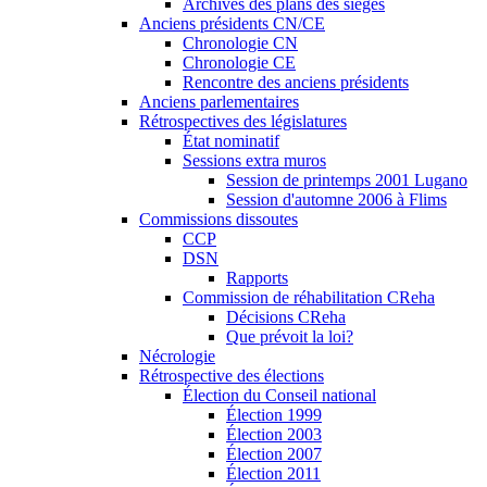
Archives des plans des sièges
Anciens présidents CN/CE
Chronologie CN
Chronologie CE
Rencontre des anciens présidents
Anciens parlementaires
Rétrospectives des législatures
État nominatif
Sessions extra muros
Session de printemps 2001 Lugano
Session d'automne 2006 à Flims
Commissions dissoutes
CCP
DSN
Rapports
Commission de réhabilitation CReha
Décisions CReha
Que prévoit la loi?
Nécrologie
Rétrospective des élections
Élection du Conseil national
Élection 1999
Élection 2003
Élection 2007
Élection 2011