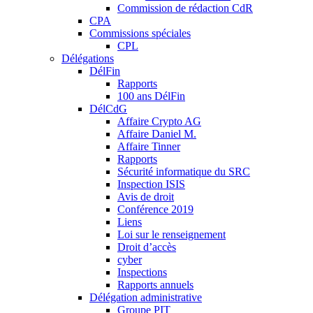
Commission de rédaction CdR
CPA
Commissions spéciales
CPL
Délégations
DélFin
Rapports
100 ans DélFin
DélCdG
Affaire Crypto AG
Affaire Daniel M.
Affaire Tinner
Rapports
Sécurité informatique du SRC
Inspection ISIS
Avis de droit
Conférence 2019
Liens
Loi sur le renseignement
Droit d’accès
cyber
Inspections
Rapports annuels
Délégation administrative
Groupe PIT