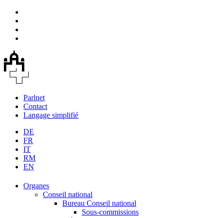
Parlnet
Contact
Langage simplifié
DE
FR
IT
RM
EN
Organes
Conseil national
Bureau Conseil national
Sous-commissions