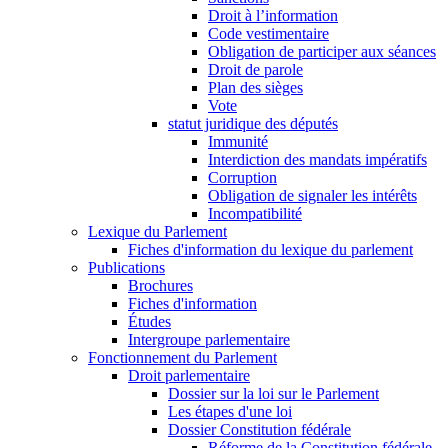
Droit à l’information
Code vestimentaire
Obligation de participer aux séances
Droit de parole
Plan des sièges
Vote
statut juridique des députés
Immunité
Interdiction des mandats impératifs
Corruption
Obligation de signaler les intérêts
Incompatibilité
Lexique du Parlement
Fiches d'information du lexique du parlement
Publications
Brochures
Fiches d'information
Études
Intergroupe parlementaire
Fonctionnement du Parlement
Droit parlementaire
Dossier sur la loi sur le Parlement
Les étapes d'une loi
Dossier Constitution fédérale
Réforme de la Constitution fédérale