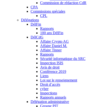
Commission de rédaction CdR
CPA
Commissions spéciales
CPL
Délégations
DélFin
Rapports
100 ans DélFin
DélCdG
Affaire Crypto AG
Affaire Daniel M.
Affaire Tinner
Rapports
Sécurité informatique du SRC
Inspection ISIS
Avis de droit
Conférence 2019
Liens
Loi sur le renseignement
Droit d’accès
cyber
Inspections
Rapports annuels
Délégation administrative
Groupe PIT