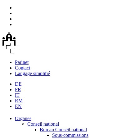
Parlnet
Contact
Langage simplifié
DE
FR
IT
RM
EN
Organes
Conseil national
Bureau Conseil national
Sous-commissions