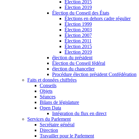
Élection 2015
Élection 2019
Élection du Conseil des États
Élections en dehors cadre régulier
Élection 1999
Élection 2003
Élection 2007
Élection 2011
Élection 2015
Élection 2019
élection du président
Élection du Conseil fédéral
élection du chancelier
Procédure élection président Confédération
Faits et données chiffrées
Conseils
Objets
Séances
Bilans de législature
Open Data
Intégration du flux en direct
Services du Parlement
Secrétaire général
Direction
Travailler pour le Parlement