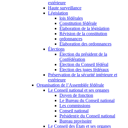
extérieure
Haute surveillance
Législation
lois fédérales
Constitution fédérale
Élaboration de la législation
Révision de la constitution
ordonnances
Élaboration des ordonnances
Élections
Élection du président de la
Confédération
Élection du Conseil fédéral
Élection des juges fédéraux
Préservation de la sécurité intérieure et
extérieure
Organisation de l’Assemblée fédérale
Le Conseil national et ses organes
Doyen de fonction
Le Bureau du Conseil national
Les commissions
Conseil national
Président/e du Conseil national
Bureau provisoire
Le Conseil des États et ses organes