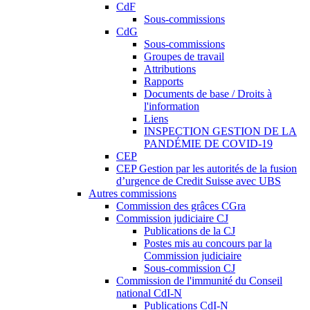
CdF
Sous-commissions
CdG
Sous-commissions
Groupes de travail
Attributions
Rapports
Documents de base / Droits à
l'information
Liens
INSPECTION GESTION DE LA
PANDÉMIE DE COVID-19
CEP
CEP Gestion par les autorités de la fusion
d’urgence de Credit Suisse avec UBS
Autres commissions
Commission des grâces CGra
Commission judiciaire CJ
Publications de la CJ
Postes mis au concours par la
Commission judiciaire
Sous-commission CJ
Commission de l'immunité du Conseil
national CdI-N
Publications CdI-N