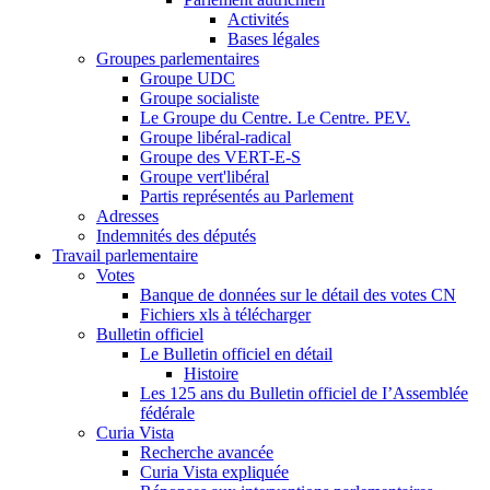
Activités
Bases légales
Groupes parlementaires
Groupe UDC
Groupe socialiste
Le Groupe du Centre. Le Centre. PEV.
Groupe libéral-radical
Groupe des VERT-E-S
Groupe vert'libéral
Partis représentés au Parlement
Adresses
Indemnités des députés
Travail parlementaire
Votes
Banque de données sur le détail des votes CN
Fichiers xls à télécharger
Bulletin officiel
Le Bulletin officiel en détail
Histoire
Les 125 ans du Bulletin officiel de I’Assemblée
fédérale
Curia Vista
Recherche avancée
Curia Vista expliquée