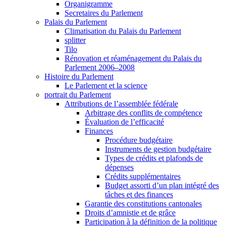
Organigramme
Secretaires du Parlement
Palais du Parlement
Climatisation du Palais du Parlement
splitter
Tilo
Rénovation et réaménagement du Palais du
Parlement 2006–2008
Histoire du Parlement
Le Parlement et la science
portrait du Parlement
Attributions de l’assemblée fédérale
Arbitrage des conflits de compétence
Évaluation de l’efficacité
Finances
Procédure budgétaire
Instruments de gestion budgétaire
Types de crédits et plafonds de
dépenses
Crédits supplémentaires
Budget assorti d’un plan intégré des
tâches et des finances
Garantie des constitutions cantonales
Droits d’amnistie et de grâce
Participation à la définition de la politique