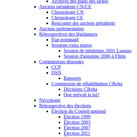
Archives des plans des sièges
Anciens présidents CN/CE
Chronologie CN
Chronologie CE
Rencontre des anciens présidents
Anciens parlementaires
Rétrospectives des législatures
État nominatif
Sessions extra muros
Session de printemps 2001 Lugano
Session d'automne 2006 à Flims
Commissions dissoutes
CCP
DSN
Rapports
Commission de réhabilitation CReha
Décisions CReha
Que prévoit la loi?
Nécrologie
Rétrospective des élections
Élection du Conseil national
Élection 1999
Élection 2003
Élection 2007
Élection 2011