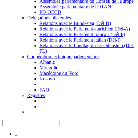
Assemblée parlementaire du Conseil de l'Europe
Assemblée parlementaire de l'OTAN
PD-OECD
Délégations bilatérales
Relations avec le Bundestag (Dél-D)
Relations avec le Parlement autrichien (Dél-A)
Relations avec le Parlement français (Dél-F)
Relations avec le Parlement italien (Dél-I)
Relations avec le Landtag du Liechtenstein (Dél-
FL)
Coopération technique parlementaire
Albanie
Mongolie
Macédoine du Nord
Kosovo
FAQ
Registres
...