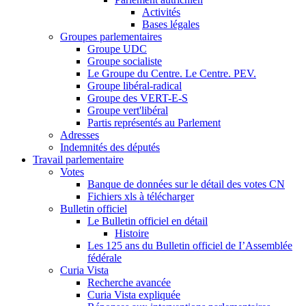
Activités
Bases légales
Groupes parlementaires
Groupe UDC
Groupe socialiste
Le Groupe du Centre. Le Centre. PEV.
Groupe libéral-radical
Groupe des VERT-E-S
Groupe vert'libéral
Partis représentés au Parlement
Adresses
Indemnités des députés
Travail parlementaire
Votes
Banque de données sur le détail des votes CN
Fichiers xls à télécharger
Bulletin officiel
Le Bulletin officiel en détail
Histoire
Les 125 ans du Bulletin officiel de I’Assemblée
fédérale
Curia Vista
Recherche avancée
Curia Vista expliquée