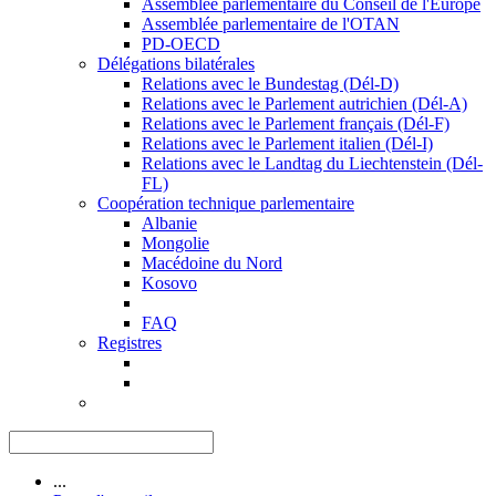
Assemblée parlementaire du Conseil de l'Europe
Assemblée parlementaire de l'OTAN
PD-OECD
Délégations bilatérales
Relations avec le Bundestag (Dél-D)
Relations avec le Parlement autrichien (Dél-A)
Relations avec le Parlement français (Dél-F)
Relations avec le Parlement italien (Dél-I)
Relations avec le Landtag du Liechtenstein (Dél-
FL)
Coopération technique parlementaire
Albanie
Mongolie
Macédoine du Nord
Kosovo
FAQ
Registres
...