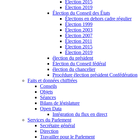
Élection 2015
Élection 2019
Élection du Conseil des États
Élections en dehors cadre régulier
Élection 1999
Élection 2003
Élection 2007
Élection 2011
Élection 2015
Élection 2019
élection du président
Élection du Conseil fédéral
élection du chancelier
Procédure élection président Confédération
Faits et données chiffrées
Conseils
Objets
Séances
Bilans de législature
Open Data
Intégration du flux en direct
Services du Parlement
Secrétaire général
Direction
Travailler pour le Parlement