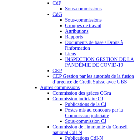
CdF
Sous-commissions
CdG
Sous-commissions
Groupes de travail
Attributions
Rapports
Documents de base / Droits à
l'information
Liens
INSPECTION GESTION DE LA
PANDÉMIE DE COVID-19
CEP
CEP Gestion par les autorités de la fusion
d’urgence de Credit Suisse avec UBS
Autres commissions
Commission des grâces CGra
Commission judiciaire CJ
Publications de la CJ
Postes mis au concours par la
Commission judiciaire
Sous-commission CJ
Commission de l'immunité du Conseil
national CdI-N
Publications CdI-N