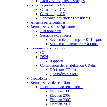
Archives des plans des sièges
Anciens présidents CN/CE
Chronologie CN
Chronologie CE
Rencontre des anciens présidents
Anciens parlementaires
Rétrospectives des législatures
État nominatif
Sessions extra muros
Session de printemps 2001 Lugano
Session d'automne 2006 à Flims
Commissions dissoutes
CCP
DSN
Rapports
Commission de réhabilitation CReha
Décisions CReha
Que prévoit la loi?
Nécrologie
Rétrospective des élections
Élection du Conseil national
Élection 1999
Élection 2003
Élection 2007
Élection 2011