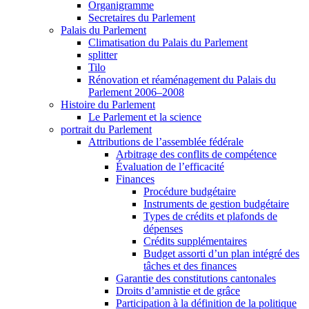
Organigramme
Secretaires du Parlement
Palais du Parlement
Climatisation du Palais du Parlement
splitter
Tilo
Rénovation et réaménagement du Palais du
Parlement 2006–2008
Histoire du Parlement
Le Parlement et la science
portrait du Parlement
Attributions de l’assemblée fédérale
Arbitrage des conflits de compétence
Évaluation de l’efficacité
Finances
Procédure budgétaire
Instruments de gestion budgétaire
Types de crédits et plafonds de
dépenses
Crédits supplémentaires
Budget assorti d’un plan intégré des
tâches et des finances
Garantie des constitutions cantonales
Droits d’amnistie et de grâce
Participation à la définition de la politique