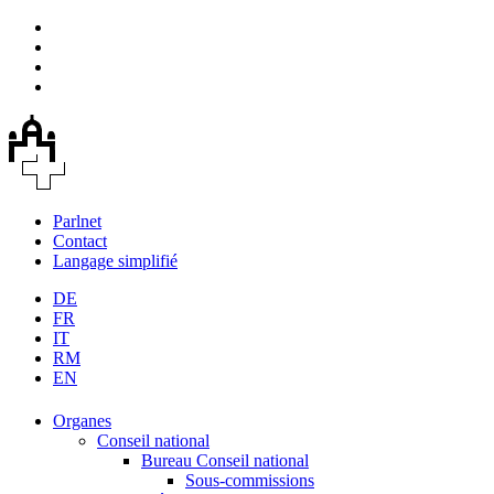
Parlnet
Contact
Langage simplifié
DE
FR
IT
RM
EN
Organes
Conseil national
Bureau Conseil national
Sous-commissions