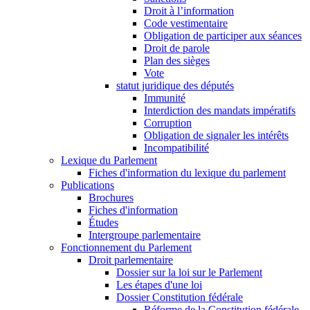
Droit à l’information
Code vestimentaire
Obligation de participer aux séances
Droit de parole
Plan des sièges
Vote
statut juridique des députés
Immunité
Interdiction des mandats impératifs
Corruption
Obligation de signaler les intérêts
Incompatibilité
Lexique du Parlement
Fiches d'information du lexique du parlement
Publications
Brochures
Fiches d'information
Études
Intergroupe parlementaire
Fonctionnement du Parlement
Droit parlementaire
Dossier sur la loi sur le Parlement
Les étapes d'une loi
Dossier Constitution fédérale
Réforme de la Constitution fédérale