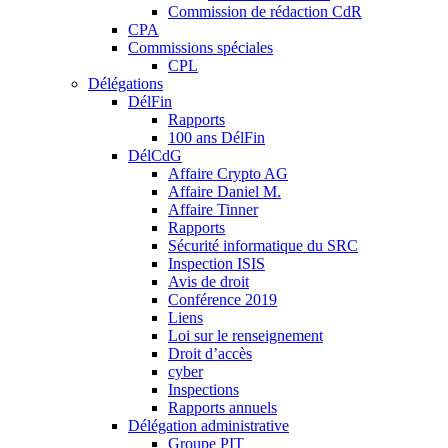
Commission de rédaction CdR
CPA
Commissions spéciales
CPL
Délégations
DélFin
Rapports
100 ans DélFin
DélCdG
Affaire Crypto AG
Affaire Daniel M.
Affaire Tinner
Rapports
Sécurité informatique du SRC
Inspection ISIS
Avis de droit
Conférence 2019
Liens
Loi sur le renseignement
Droit d’accès
cyber
Inspections
Rapports annuels
Délégation administrative
Groupe PIT