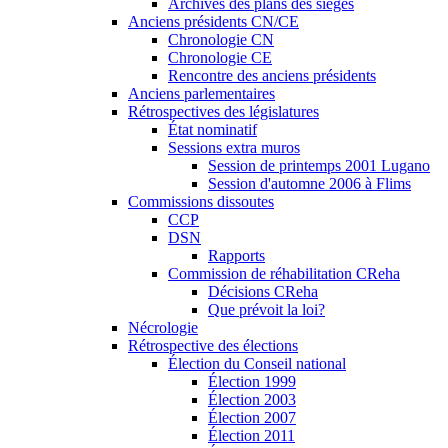
Archives des plans des sièges
Anciens présidents CN/CE
Chronologie CN
Chronologie CE
Rencontre des anciens présidents
Anciens parlementaires
Rétrospectives des législatures
État nominatif
Sessions extra muros
Session de printemps 2001 Lugano
Session d'automne 2006 à Flims
Commissions dissoutes
CCP
DSN
Rapports
Commission de réhabilitation CReha
Décisions CReha
Que prévoit la loi?
Nécrologie
Rétrospective des élections
Élection du Conseil national
Élection 1999
Élection 2003
Élection 2007
Élection 2011