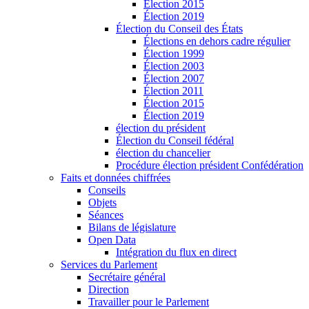
Élection 2015
Élection 2019
Élection du Conseil des États
Élections en dehors cadre régulier
Élection 1999
Élection 2003
Élection 2007
Élection 2011
Élection 2015
Élection 2019
élection du président
Élection du Conseil fédéral
élection du chancelier
Procédure élection président Confédération
Faits et données chiffrées
Conseils
Objets
Séances
Bilans de législature
Open Data
Intégration du flux en direct
Services du Parlement
Secrétaire général
Direction
Travailler pour le Parlement