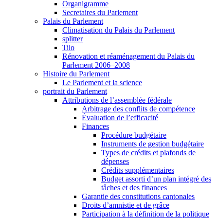
Organigramme
Secretaires du Parlement
Palais du Parlement
Climatisation du Palais du Parlement
splitter
Tilo
Rénovation et réaménagement du Palais du
Parlement 2006–2008
Histoire du Parlement
Le Parlement et la science
portrait du Parlement
Attributions de l’assemblée fédérale
Arbitrage des conflits de compétence
Évaluation de l’efficacité
Finances
Procédure budgétaire
Instruments de gestion budgétaire
Types de crédits et plafonds de
dépenses
Crédits supplémentaires
Budget assorti d’un plan intégré des
tâches et des finances
Garantie des constitutions cantonales
Droits d’amnistie et de grâce
Participation à la définition de la politique