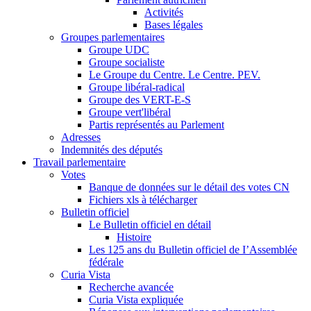
Activités
Bases légales
Groupes parlementaires
Groupe UDC
Groupe socialiste
Le Groupe du Centre. Le Centre. PEV.
Groupe libéral-radical
Groupe des VERT-E-S
Groupe vert'libéral
Partis représentés au Parlement
Adresses
Indemnités des députés
Travail parlementaire
Votes
Banque de données sur le détail des votes CN
Fichiers xls à télécharger
Bulletin officiel
Le Bulletin officiel en détail
Histoire
Les 125 ans du Bulletin officiel de I’Assemblée
fédérale
Curia Vista
Recherche avancée
Curia Vista expliquée