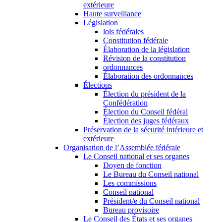
extérieure
Haute surveillance
Législation
lois fédérales
Constitution fédérale
Élaboration de la législation
Révision de la constitution
ordonnances
Élaboration des ordonnances
Élections
Élection du président de la
Confédération
Élection du Conseil fédéral
Élection des juges fédéraux
Préservation de la sécurité intérieure et
extérieure
Organisation de l’Assemblée fédérale
Le Conseil national et ses organes
Doyen de fonction
Le Bureau du Conseil national
Les commissions
Conseil national
Président/e du Conseil national
Bureau provisoire
Le Conseil des États et ses organes