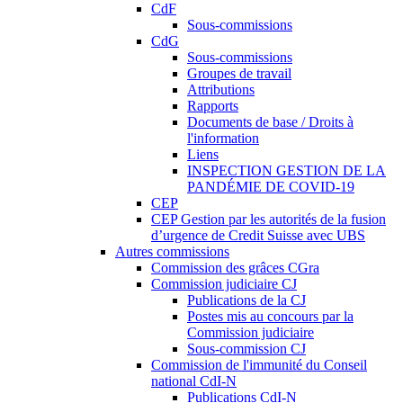
CdF
Sous-commissions
CdG
Sous-commissions
Groupes de travail
Attributions
Rapports
Documents de base / Droits à
l'information
Liens
INSPECTION GESTION DE LA
PANDÉMIE DE COVID-19
CEP
CEP Gestion par les autorités de la fusion
d’urgence de Credit Suisse avec UBS
Autres commissions
Commission des grâces CGra
Commission judiciaire CJ
Publications de la CJ
Postes mis au concours par la
Commission judiciaire
Sous-commission CJ
Commission de l'immunité du Conseil
national CdI-N
Publications CdI-N