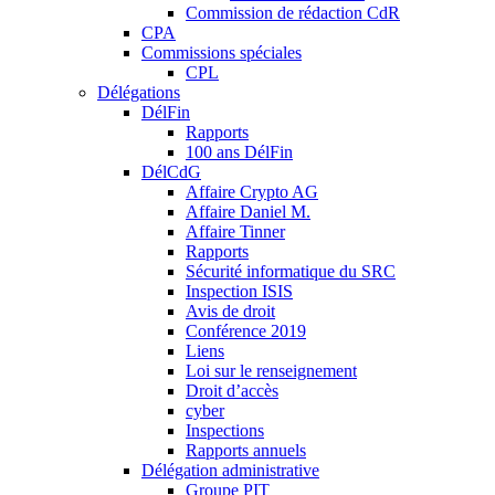
Commission de rédaction CdR
CPA
Commissions spéciales
CPL
Délégations
DélFin
Rapports
100 ans DélFin
DélCdG
Affaire Crypto AG
Affaire Daniel M.
Affaire Tinner
Rapports
Sécurité informatique du SRC
Inspection ISIS
Avis de droit
Conférence 2019
Liens
Loi sur le renseignement
Droit d’accès
cyber
Inspections
Rapports annuels
Délégation administrative
Groupe PIT