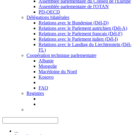
Assemblée parlementaire du Conseil de l'Europe
Assemblée parlementaire de l'OTAN
PD-OECD
Délégations bilatérales
Relations avec le Bundestag (Dél-D)
Relations avec le Parlement autrichien (Dél-A)
Relations avec le Parlement français (Dél-F)
Relations avec le Parlement italien (Dél-I)
Relations avec le Landtag du Liechtenstein (Dél-
FL)
Coopération technique parlementaire
Albanie
Mongolie
Macédoine du Nord
Kosovo
FAQ
Registres
...