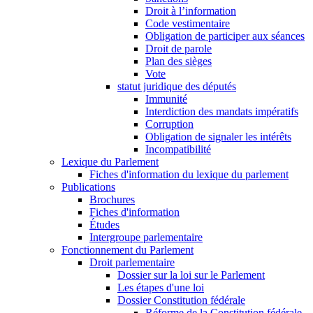
Droit à l’information
Code vestimentaire
Obligation de participer aux séances
Droit de parole
Plan des sièges
Vote
statut juridique des députés
Immunité
Interdiction des mandats impératifs
Corruption
Obligation de signaler les intérêts
Incompatibilité
Lexique du Parlement
Fiches d'information du lexique du parlement
Publications
Brochures
Fiches d'information
Études
Intergroupe parlementaire
Fonctionnement du Parlement
Droit parlementaire
Dossier sur la loi sur le Parlement
Les étapes d'une loi
Dossier Constitution fédérale
Réforme de la Constitution fédérale