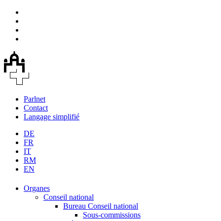
Parlnet
Contact
Langage simplifié
DE
FR
IT
RM
EN
Organes
Conseil national
Bureau Conseil national
Sous-commissions